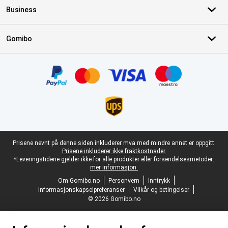
Business
Gomibo
Sertifikater, betalingsmåter, leveringstjenestepartnere
Juridisk bunntekst
Prisene nevnt på denne siden inkluderer mva med mindre annet er oppgitt.
Prisene inkluderer ikke fraktkostnader.
*Leveringstidene gjelder ikke for alle produkter eller forsendelsesmetoder:
mer informasjon.
Om Gomibo.no
Personvern
Inntrykk
Informasjonskapselpreferanser
Vilkår og betingelser
© 2026 Gomibo.no