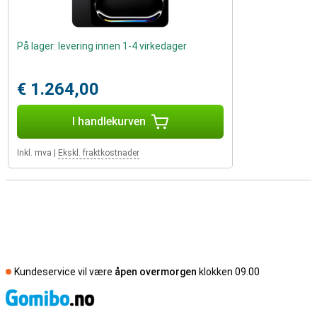
På lager: levering innen 1-4 virkedager
€ 1.264,00
I handlekurven
Inkl. mva
|
Ekskl. fraktkostnader
Kundeservice vil være
åpen overmorgen
klokken 09.00
S