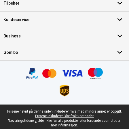
Tilbehør
Kundeservice
Business
Gomibo
Sertifikater, betalingsmåter, leveringstjenestepartnere
Juridisk bunntekst
Prisene nevnt på denne siden inkluderer mva med mindre annet er oppgitt.
Prisene inkluderer ikke fraktkostnader.
*Leveringstidene gjelder ikke for alle produkter eller forsendelsesmetoder:
mer informasjon.