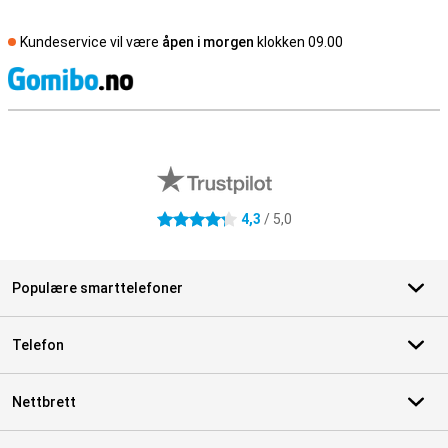
Kundeservice vil være
åpen i morgen
klokken 09.00
S
Eksterne butikkomtaler
4,3
/ 5,0
4.3 stjerner
Populære smarttelefoner
Telefon
Nettbrett