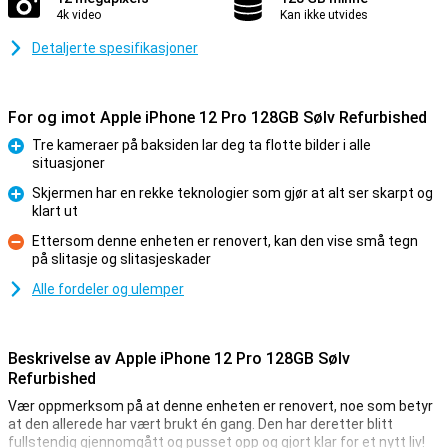
4k video
Kan ikke utvides
Detaljerte spesifikasjoner
For og imot Apple iPhone 12 Pro 128GB Sølv Refurbished
Tre kameraer på baksiden lar deg ta flotte bilder i alle
situasjoner
Fordel
Skjermen har en rekke teknologier som gjør at alt ser skarpt og
klart ut
Fordel
Ettersom denne enheten er renovert, kan den vise små tegn
på slitasje og slitasjeskader
Ulempe
Alle fordeler og ulemper
Beskrivelse av Apple iPhone 12 Pro 128GB Sølv
Refurbished
Vær oppmerksom på at denne enheten er renovert, noe som betyr
at den allerede har vært brukt én gang. Den har deretter blitt
fullstendig gjennomgått og pusset opp og gjort klar for et nytt liv!