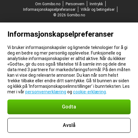
Om Gomibo.no
Personvern
Inntrykk
Informasjonskapselpreferanser
Vilkår og betingelser
© 2026 Gomibo.no
Informasjonskapselpreferanser
Vi bruker informasjonskapsler og lignende teknologier for å gi
deg en bedre og mer personlig opplevelse. Funksjonelle og
analytiske informasjonskapsler er alltid aktive. Når du klikker
«Godta», gir du oss også tillatelse til å samle inn og dele dine
data med 3 partnere for markedsføringsformål. På den måten
kan vi vise deg relevante annonser. Du kan når som helst
trekke tilbake eller endre ditt samtykke. Gå til bunnen av siden
og klikk på ‘Informasjonskapselinnstillinger’ i bunnteksten. Les
mer i vår
personvernerklæring
og
cookie-erklæring
.
Godta
Avslå