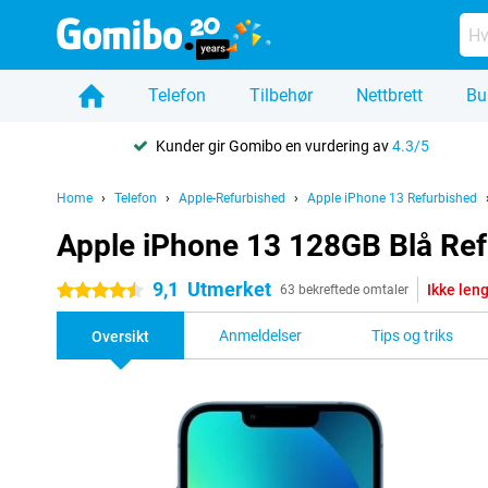
Telefon
Tilbehør
Nettbrett
Bu
Kunder gir Gomibo en vurdering av
4.3/5
Home
Telefon
Apple-Refurbished
Apple iPhone 13 Refurbished
Apple iPhone 13 128GB Blå Ref
9,1
Utmerket
Ikke leng
4.5 stjerner
63 bekreftede omtaler
Anmeldelser
Tips og triks
Oversikt