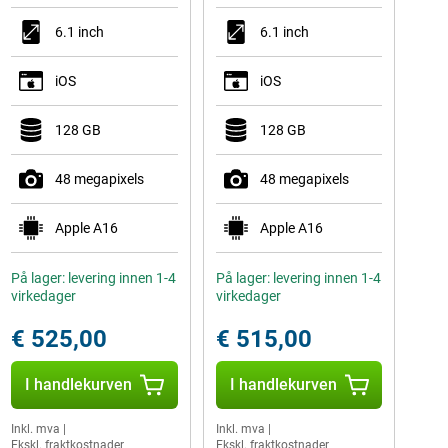
6.1 inch
6.1 inch
iOS
iOS
128 GB
128 GB
48 megapixels
48 megapixels
Apple A16
Apple A16
På lager: levering innen 1-4
På lager: levering innen 1-4
virkedager
virkedager
€ 525,00
€ 515,00
I handlekurven
I handlekurven
Inkl. mva
|
Inkl. mva
|
Ekskl. fraktkostnader
Ekskl. fraktkostnader