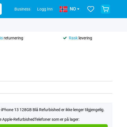
NO
Business
Logg Inn
is
returnering
Rask
levering
 iPhone 13 128GB Blå Refurbished er ikke lenger tilgjengelig.
le Apple-RefurbishedTelefoner som er på lager: