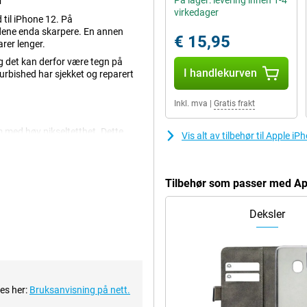
d
På lager: levering innen 1-4
virkedager
 til iPhone 12. På
ildene enda skarpere. En annen
€ 15,95
rer lenger.
g det kan derfor være tegn på
I handlekurven
furbished har sjekket og reparert
Inkl. mva
|
Gratis frakt
med høy pikseltetthet. Dette
Vis alt av tilbehør til Apple 
 tommer, slik at du kan se
t i størrelse. Dette gjør at du
Tilbehør som passer med Ap
g glatte bildene gir Ceramic Shield-
Deksler
ettet. En forstørret
e bilder. Du kan også enkelt ta
videoer bra ut.
dus, har iPhone 13 et nytt tillegg:
ees her:
Bruksanvisning på nett.
en å justere hudtoner. Så et fint