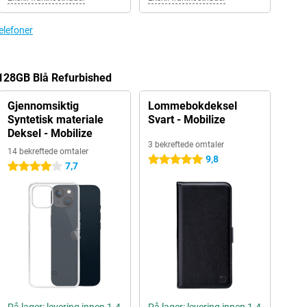
telefoner
3 128GB Blå Refurbished
Gjennomsiktig
Lommebokdeksel
Syntetisk materiale
Svart - Mobilize
Deksel - Mobilize
3 bekreftede omtaler
14 bekreftede omtaler
9,8
5 stjerner
7,7
4 stjerner