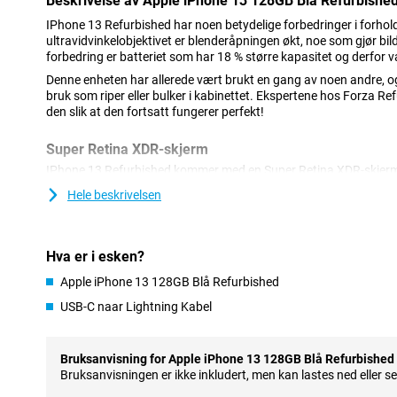
Beskrivelse av Apple iPhone 13 128GB Blå Refurbishe
IPhone 13 Refurbished har noen betydelige forbedringer i forhold
ultravidvinkelobjektivet er blenderåpningen økt, noe som gjør b
forbedring er batteriet som har 18 % større kapasitet og derfor va
Denne enheten har allerede vært brukt en gang av noen andre, o
bruk som riper eller bulker i kabinettet. Ekspertene hos Forza Re
den slik at den fortsatt fungerer perfekt!
Super Retina XDR-skjerm
IPhone 13 Refurbished kommer med en Super Retina XDR-skjerm 
sikrer at bildene blir knivskarpe. Skjermen har en størrelse på 6,1
Hele beskrivelsen
favorittfilmene og seriene dine i en fin størrelse.
Sammenlignet med iPhone 12 er hakket øverst på skjermen reduser
kan se serier og filmer i et større format. I tillegg til disse klare o
Hva er i esken?
glasset ekstra beskyttelse mot sprekker og riper.
Apple iPhone 13 128GB Blå Refurbished
Forbedrede kameraer med fotografiske stiler
USB-C naar Lightning Kabel
En annen stor forbedring i forhold til forgjengeren er kameraopps
blenderåpning på ultravidvinkelobjektivet lar deg ta enda skarper
opp videoer i 4K-kvalitet. Med bildestabilisering ser selv rystede 
Bruksanvisning for Apple iPhone 13 128GB Blå Refurbished
I tillegg til allerede kjente teknikker som nattmodus og portrettmo
Bruksanvisningen er ikke inkludert, men kan lastes ned eller s
Fotografiske stiler. Dette lar deg ta bilder med et levende filter ut