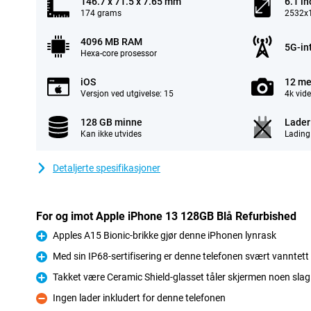
146.7 x 71.5 x 7.65 mm
6.1 in
174 grams
2532x1
4096 MB RAM
5G-in
Hexa-core prosessor
iOS
12 me
Versjon ved utgivelse: 15
4k vid
128 GB minne
Lader 
Kan ikke utvides
Lading
Detaljerte spesifikasjoner
For og imot Apple iPhone 13 128GB Blå Refurbished
Apples A15 Bionic-brikke gjør denne iPhonen lynrask
Fordel
Med sin IP68-sertifisering er denne telefonen svært vanntett
Fordel
Takket være Ceramic Shield-glasset tåler skjermen noen slag
Fordel
Ingen lader inkludert for denne telefonen
Ulempe