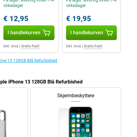
På lager: levering innen 1-4
På lager: levering innen 1-4
virkedager
virkedager
€ 12,95
€ 19,95
I handlekurven
I handlekurven
Inkl. mva
|
Gratis frakt
Inkl. mva
|
Gratis frakt
iPhone 13 128GB Blå Refurbished
ple iPhone 13 128GB Blå Refurbished
Skjermbeskyttere