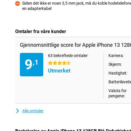
Siden det ikke er noen 3,5 mm jack, må du koble hodetelefon
en adapterkabel
Ulempe
Omtaler fra våre kunder
Gjennomsnittlige score for Apple iPhone 13 128
63 bekreftede omtaler
Kamera:
9
,1
4.5 stjerner
Skjerm:
Utmerket
Hastighet:
Batterileveti
Valuta for
pengene:
Alle omtaler