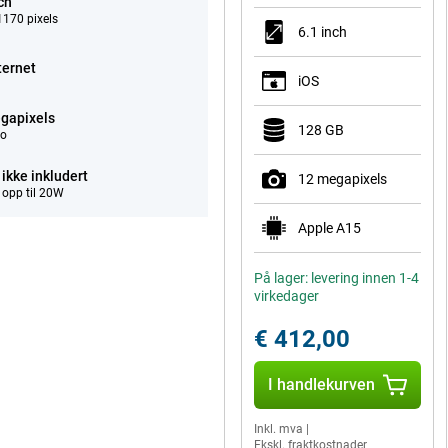
ch
170 pixels
6.1 inch
ternet
iOS
gapixels
128 GB
eo
ikke inkludert
12 megapixels
 opp til 20W
Apple A15
På lager: levering innen 1-4
virkedager
€ 412,00
I handlekurven
Inkl. mva
|
Ekskl. fraktkostnader