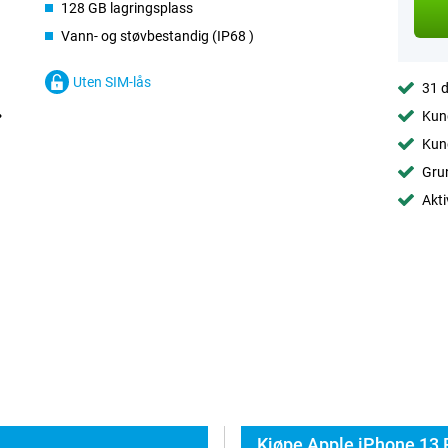
128 GB lagringsplass
Vann- og støvbestandig (IP68 )
Uten SIM-lås
31 d
Kund
Kund
Grun
Akti
Kjøpe Apple iPhone 13 