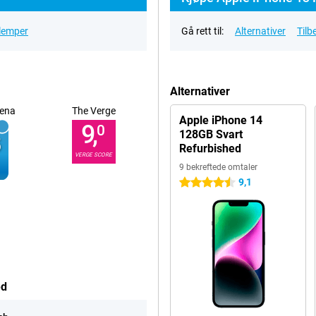
ulemper
Gå rett til:
Alternativer
Tilb
Alternativer
ena
The Verge
Apple iPhone 14
9,
0
128GB Svart
Refurbished
VERGE SCORE
9 bekreftede omtaler
9,1
4.5 stjerner
ed