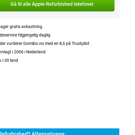
Gå til alle Apple-Refurbished telefoner
ager gratis avkastning
eservice tilgjengelig daglig
er vurderer Gomibo.no med en 8,6 på Trustpilot
nlagt i 2006 i Nederland
v i 30 land
Refurbished? Alternativene: