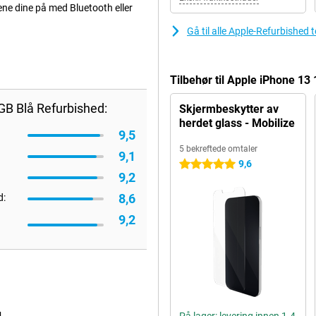
ene dine på med Bluetooth eller
Gå til alle Apple-Refurbished 
Tilbehør til Apple iPhone 1
GB Blå Refurbished:
Skjermbeskytter av
herdet glass - Mobilize
9,5
5 bekreftede omtaler
9,1
9,6
5 stjerner
9,2
8,6
d:
9,2