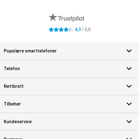
Eksterne butikkomtaler
4,3
/ 5,0
4.3 stjerner
Populære smarttelefoner
Telefon
Nettbrett
Tilbehør
Kundeservice