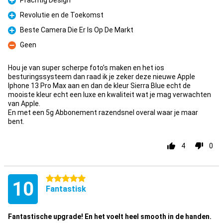
Prachtig Design
Fordel
Revolutie en de Toekomst
Fordel
Beste Camera Die Er Is Op De Markt
Fordel
Geen
Ulempe
Hou je van super scherpe foto’s maken en het ios
besturingssysteem dan raad ik je zeker deze nieuwe Apple
Iphone 13 Pro Max aan en dan de kleur Sierra Blue echt de
mooiste kleur echt een luxe en kwaliteit wat je mag verwachten
van Apple.
En met een 5g Abbonement razendsnel overal waar je maar
bent.
4
0
5 stjerner
10
Fantastisk
Fantastische upgrade! En het voelt heel smooth in de handen.