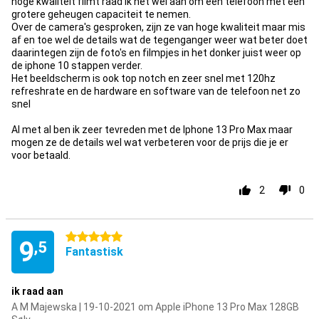
hoge kwaliteit filmt raad ik het wel aan om een telefoon met een
grotere geheugen capaciteit te nemen.
Over de camera's gesproken, zijn ze van hoge kwaliteit maar mis
af en toe wel de details wat de tegenganger weer wat beter doet
daarintegen zijn de foto's en filmpjes in het donker juist weer op
de iphone 10 stappen verder.
Het beeldscherm is ook top notch en zeer snel met 120hz
refreshrate en de hardware en software van de telefoon net zo
snel
Al met al ben ik zeer tevreden met de Iphone 13 Pro Max maar
mogen ze de details wel wat verbeteren voor de prijs die je er
voor betaald.
2
0
5 stjerner
9
,5
Fantastisk
ik raad aan
A M Majewska | 19-10-2021 om Apple iPhone 13 Pro Max 128GB