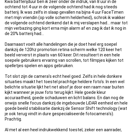
Kwa batterijduur ben ik zeer onder de indruk, van 8 uur in de
ochtend tot 4 uur in de volgende ochtend had ik nog steeds
batterij. Ik was zelfs in slaap gevallen na bijna 4 uur FaceTimen
met mijn vriendin (op volle scherm helderheid), schrok ik wakker
de volgende ochtend denkend dat ik mij verslapen had… maar tot
mijn verbazing ging kort erna mijn alarm af en zag ik dat ik nog in
de 20% batterij had…
Daarnaast voelt alle handelingen die je doet heel erg soepel
dankzij de 120hz promotion retina scherm welke 120 keer het
beeld ververst in plaats van 60 keer. Dit resulteert in een hele
soepele gebruikers ervaring van scrollen, tot filmpjes kijken tot
spelletjes spelen en apps gebruiken.
Tot slot zijn de camera’s echt heel goed. Zelfs in hele donkere
situaties maakt het toestel prachtige heldere foto’s. In een wel
belichte situatie lijkt het net alsof je door een raam naar buiten
kijkt wanneer je jouw foto terug kijkt. Hele goede kleur
accuraatheid, goede schaduwen en licht balans. En dan nog de
onwijs snelle focus dankzij de ingebouwde LiDAR eenheid en hele
goede beeld stabilisatie dankzij de Sensor Shift technology (wat
je ook terug vindt in dure gespecialiseerde fotocamera’s).
Prachtig.
Al met al een heel indrukwekkend toestel, zeker een aanrader,