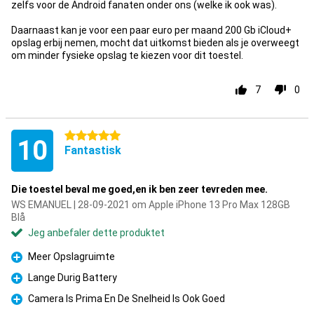
zelfs voor de Android fanaten onder ons (welke ik ook was).
Daarnaast kan je voor een paar euro per maand 200 Gb iCloud+
opslag erbij nemen, mocht dat uitkomst bieden als je overweegt
om minder fysieke opslag te kiezen voor dit toestel.
7
0
5 stjerner
10
Fantastisk
Die toestel beval me goed,en ik ben zeer tevreden mee.
WS EMANUEL | 28-09-2021 om Apple iPhone 13 Pro Max 128GB
Blå
Jeg anbefaler dette produktet
Meer Opslagruimte
Fordel
Lange Durig Battery
Fordel
Camera Is Prima En De Snelheid Is Ook Goed
Fordel