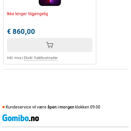
Ikke lenger tilgjengelig
€ 860,00
Inkl. mva
|
Ekskl. fraktkostnader
Kundeservice vil være
åpen i morgen
klokken 09.00
S