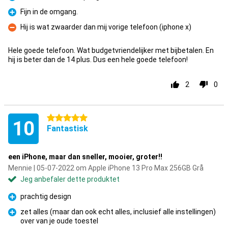
Fordel
Fijn in de omgang.
Fordel
Hij is wat zwaarder dan mij vorige telefoon (iphone x)
Ulempe
Hele goede telefoon. Wat budgetvriendelijker met bijbetalen. En
hij is beter dan de 14 plus. Dus een hele goede telefoon!
2
0
5 stjerner
10
Fantastisk
een iPhone, maar dan sneller, mooier, groter!!
Mennie | 05-07-2022 om Apple iPhone 13 Pro Max 256GB Grå
Jeg anbefaler dette produktet
prachtig design
Fordel
zet alles (maar dan ook echt alles, inclusief alle instellingen)
over van je oude toestel
Fordel