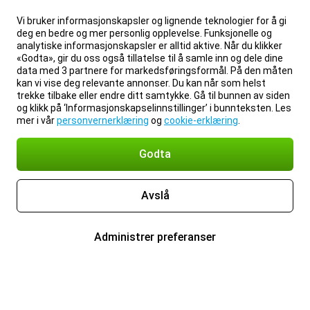
Vi bruker informasjonskapsler og lignende teknologier for å gi
deg en bedre og mer personlig opplevelse. Funksjonelle og
analytiske informasjonskapsler er alltid aktive. Når du klikker
«Godta», gir du oss også tillatelse til å samle inn og dele dine
data med 3 partnere for markedsføringsformål. På den måten
kan vi vise deg relevante annonser. Du kan når som helst
trekke tilbake eller endre ditt samtykke. Gå til bunnen av siden
og klikk på ‘Informasjonskapselinnstillinger’ i bunnteksten. Les
mer i vår
personvernerklæring
og
cookie-erklæring
.
Godta
Avslå
Administrer preferanser