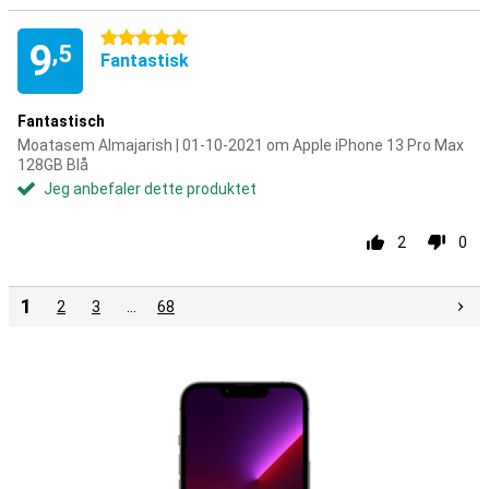
5 stjerner
9
,5
Fantastisk
Fantastisch
Moatasem Almajarish | 01-10-2021 om Apple iPhone 13 Pro Max
128GB Blå
Jeg anbefaler dette produktet
2
0
1
2
3
…
68