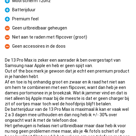
Mooi scherm 120hz
Fordel
Batterijduur
Fordel
Premium feel
Fordel
Geen uitbreidbaar geheugen
Ulempe
Niet aan te raden met flipcover (groot)
Ulempe
Geen accesoires in de doos
Ulempe
De 13 Pro Max is zeker een aanrader ik ben overgestapt van
Samsung naar Apple en heb er geen spijt van.
Out of the box merk je gewoon dat je echt een premium product
in je handen hebt.
Af en toe is hij onhandig groot en zwaar en ik raad het niet aan
om hem te combineren met een flipcover, want dan heb je een
dames portomonee in je broekzak. Wat ik jammer vind en dat is
niet alleen bij Apple maar bij de meeste is dat er geen charger bij
zit of oortjes maar toch wel de hoofdprijs blijft betalen.
De batterijduur van de 13 Pro Max is maximaal ik kan er vaak wel
2 a 3 dagen mee uithouden en dan nog heb ik +/- 30% over
ongeacht wat ik met de telefoon doe.
Het geheugen is helaas niet uitbreidbaar maar daar heb ik voor
nu nog geen problemen mee maar, als je 4k foto's schiet of op