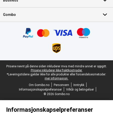
Business
Gomibo
Sertifikater, betalingsmåter, leveringstjenestepartnere
Juridisk bunntekst
Prisene nevnt på denne siden inkluderer mva med mindre annet er oppgitt.
Prisene inkluderer ikke fraktkostnader.
*Leveringstidene gjelder ikke for alle produkter eller forsendelsesmetoder:
mer informasjon.
Om Gomibo.no
Personvern
Inntrykk
Informasjonskapselpreferanser
Vilkår og betingelser
© 2026 Gomibo.no
Informasjonskapselpreferanser