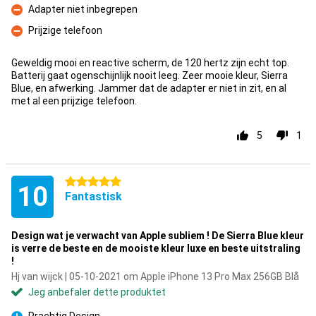
Adapter niet inbegrepen
Ulempe
Prijzige telefoon
Ulempe
Geweldig mooi en reactive scherm, de 120 hertz zijn echt top.
Batterij gaat ogenschijnlijk nooit leeg. Zeer mooie kleur, Sierra
Blue, en afwerking. Jammer dat de adapter er niet in zit, en al
met al een prijzige telefoon.
5
1
5 stjerner
10
Fantastisk
Design wat je verwacht van Apple subliem ! De Sierra Blue kleur
is verre de beste en de mooiste kleur luxe en beste uitstraling
!
Hj van wijck | 05-10-2021 om Apple iPhone 13 Pro Max 256GB Blå
Jeg anbefaler dette produktet