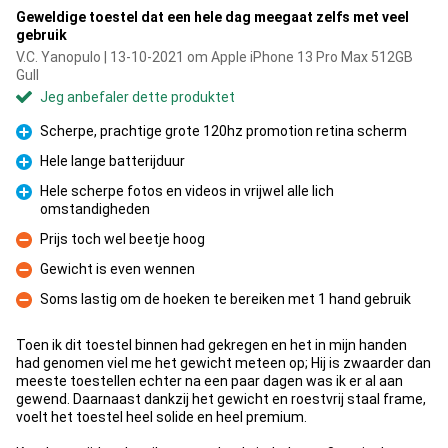
Geweldige toestel dat een hele dag meegaat zelfs met veel
gebruik
V.C. Yanopulo | 13-10-2021 om Apple iPhone 13 Pro Max 512GB
Gull
Jeg anbefaler dette produktet
Scherpe, prachtige grote 120hz promotion retina scherm
Fordel
Hele lange batterijduur
Fordel
Hele scherpe fotos en videos in vrijwel alle lich
omstandigheden
Fordel
Prijs toch wel beetje hoog
Ulempe
Gewicht is even wennen
Ulempe
Soms lastig om de hoeken te bereiken met 1 hand gebruik
Ulempe
Toen ik dit toestel binnen had gekregen en het in mijn handen
had genomen viel me het gewicht meteen op; Hij is zwaarder dan
meeste toestellen echter na een paar dagen was ik er al aan
gewend. Daarnaast dankzij het gewicht en roestvrij staal frame,
voelt het toestel heel solide en heel premium.