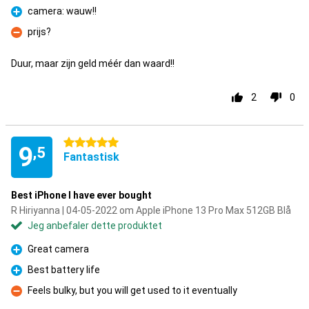
camera: wauw!!
Fordel
prijs?
Ulempe
Duur, maar zijn geld méér dan waard!!
2
0
5 stjerner
9
,5
Fantastisk
Best iPhone I have ever bought
R Hiriyanna | 04-05-2022 om Apple iPhone 13 Pro Max 512GB Blå
Jeg anbefaler dette produktet
Great camera
Fordel
Best battery life
Fordel
Feels bulky, but you will get used to it eventually
Ulempe