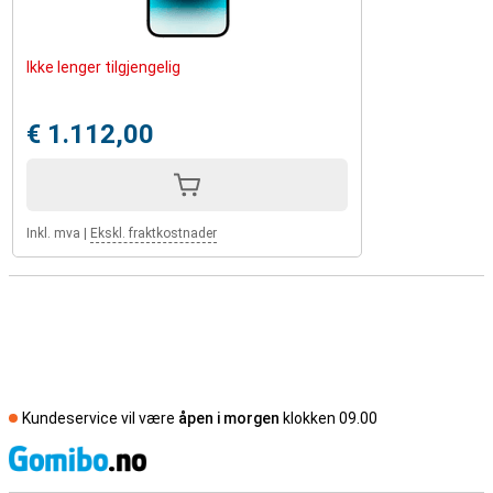
Ikke lenger tilgjengelig
€ 1.112,00
Inkl. mva
|
Ekskl. fraktkostnader
Kundeservice vil være
åpen i morgen
klokken 09.00
S