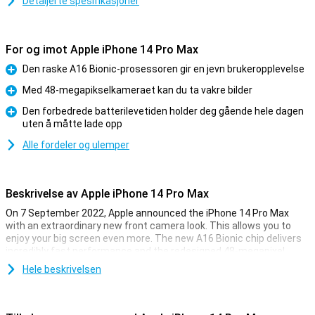
Detaljerte spesifikasjoner
For og imot Apple iPhone 14 Pro Max
Den raske A16 Bionic-prosessoren gir en jevn brukeropplevelse
Fordel
Med 48-megapikselkameraet kan du ta vakre bilder
Fordel
Den forbedrede batterilevetiden holder deg gående hele dagen
uten å måtte lade opp
Fordel
Alle fordeler og ulemper
Beskrivelse av Apple iPhone 14 Pro Max
On 7 September 2022, Apple announced the iPhone 14 Pro Max
with an extraordinary new front camera look. This allows you to
enjoy your big screen even more. The new A16 Bionic chip delivers
incredibly fast performance and the redesigned 48-megapixel
camera lets you take great photos.
Hele beskrivelsen
Redesigned front camera
The iPhone 14 Pro Max has a redesigned display look. The Face ID