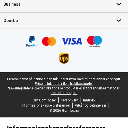
Business
Gomibo
Sertifikater, betalingsmåter, leveringstjenestepartnere
Juridisk bunntekst
Prisene nevnt på denne siden inkluderer mva med mindre annet er oppgitt.
Prisene inkluderer ikke fraktkostnader.
*Leveringstidene gjelder ikke for alle produkter eller forsendelsesmetoder:
mer informasjon.
Om Gomibo.no
Personvern
Inntrykk
Informasjonskapselpreferanser
Vilkår og betingelser
© 2026 Gomibo.no