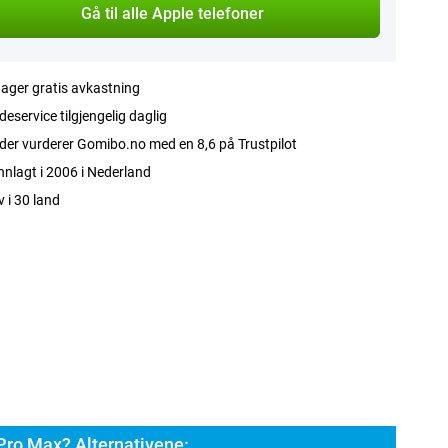
Gå til alle Apple telefoner
ager gratis avkastning
eservice tilgjengelig daglig
er vurderer Gomibo.no med en 8,6 på Trustpilot
nlagt i 2006 i Nederland
v i 30 land
Pro Max? Alternativene: