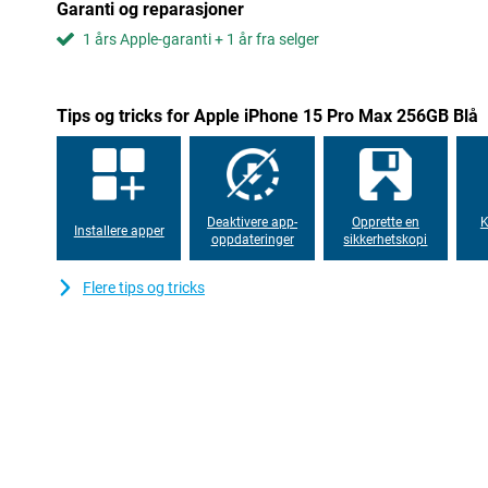
Garanti og reparasjoner
A17-brikke
1 års Apple-garanti + 1 år fra selger
A17-brikken er basert på en 3 nm-prosess. Jo mindre brikken er, 
kraftigere er den. Dette er et stort fremskritt i forhold til dagen
prosess. A17-brikken er raskere, mer effektiv, men også mer øk
Tips og tricks for Apple iPhone 15 Pro Max 256GB Blå
Handlingsknapp på siden
På siden av iPhone 15 Pro Max er det ingen varslingsglidebryte
handlingsknapp. Denne handlingsknappen kan tilpasses helt og ho
favorittappene eller -funksjonene dine med et klikk på en knapp. 
å slå på lommelykten, åpne kameraappen eller lage et talememo
Deaktivere app-
Opprette en
K
Installere apper
oppdateringer
sikkerhetskopi
Flere tips og tricks