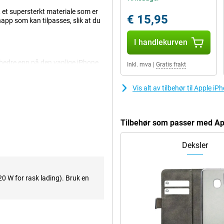
 et supersterkt materiale som er
€ 15,95
app som kan tilpasses, slik at du
I handlekurven
bedre enn på den vanlige iPhone
Inkl. mva
|
Gratis frakt
ktiv som lar deg ta de beste bildene
Vis alt av tilbehør til Apple 
 Dette er et kamera som lar deg
 tre linsene superstabile, slik at
Tilbehør som passer med Ap
er aluminium. Faktisk har de dyrere
Deksler
hardt og sterkt, det har også den
20 W for rask lading). Bruk en
li erstattet av en USB-C-tilkobling.
så lade raskere. Du kan for
erføre data raskt.