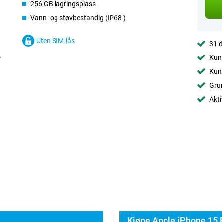
256 GB lagringsplass
Vann- og støvbestandig (IP68 )
Uten SIM-lås
31 d
Kund
Kund
Grun
Akti
Kjøpe Apple iPhone 15 