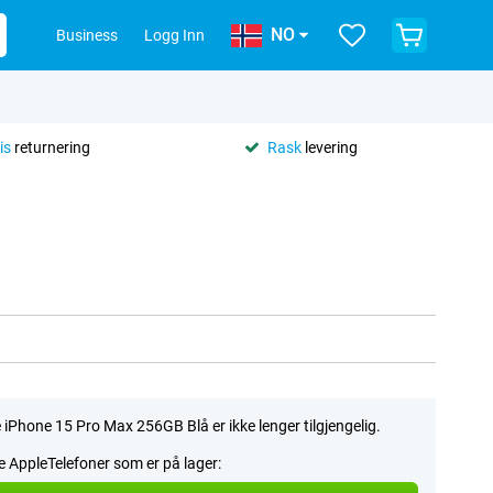
NO
Business
Logg Inn
is
returnering
Rask
levering
 iPhone 15 Pro Max 256GB Blå er ikke lenger tilgjengelig.
le AppleTelefoner som er på lager: