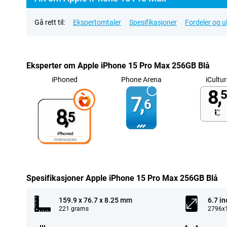
Gå rett til:
Ekspertomtaler
Spesifikasjoner
Fordeler og 
Eksperter om Apple iPhone 15 Pro Max 256GB Blå
iPhoned
Phone Arena
iCultur
8,
5
7,
6
8,
5
Spesifikasjoner Apple iPhone 15 Pro Max 256GB Blå
159.9 x 76.7 x 8.25 mm
6.7 in
221 grams
2796x1