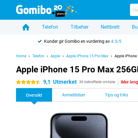
Telefon
Tilbehør
Nettbrett
Bu
Kunder gir Gomibo en vurdering av
4.3/5
Home
Telefon
Apple
Apple iPhone 15 Pro Max
Apple iPhone
Apple iPhone 15 Pro Max 256G
9,1
Utmerket
Ikke leng
4.5 stjerner
36 bekreftede omtaler
Anmeldelser
Tips og triks
Oversikt