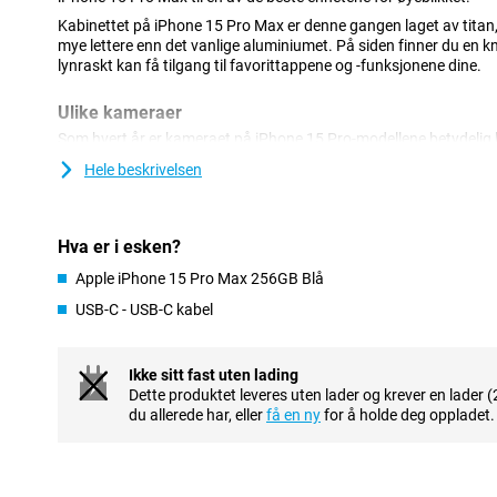
Kabinettet på iPhone 15 Pro Max er denne gangen laget av titan,
mye lettere enn det vanlige aluminiumet. På siden finner du en kn
lynraskt kan få tilgang til favorittappene og -funksjonene dine.
Ulike kameraer
Som hvert år er kameraet på iPhone 15 Pro-modellene betydelig 
15. I tillegg til hovedobjektivet har du også et ultravidvinkelobje
Hele beskrivelsen
når du er tett på noe, perfekt for store bygninger eller landskap.
Som prikken over i-en har iPhone 15 Pro Max et periskopkamera.
zoome inn opptil 5 ganger uten tap av kvalitet. Apple har gjort alle
Hva er i esken?
du får skarpe bilder selv med små bevegelser.
Apple iPhone 15 Pro Max 256GB Blå
Førsteklasses design med titankropp
USB-C - USB-C kabel
Apple iPhone 15 Pro Max er ikke lenger laget av rustfritt stål ell
Pro-modellene et titanhus. Ikke bare er dette materialet relativt 
fordelen at det er mindre utsatt for riper.
Ikke sitt fast uten lading
Dette produktet leveres uten lader og krever en lader (
USB-C-port
du allerede har, eller
få en ny
for å holde deg oppladet.
Apple sier farvel til Lightning-porten med iPhone 15 Pro. Den vil b
Denne tilkoblingen har flere funksjoner enn den gamle og kan og
eksempel bruke denne porten til å koble til en skjerm eller til å ov