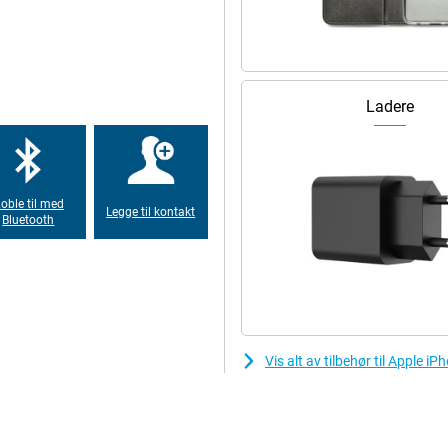
desto raskere, mer effektiv og
s Apple-brikker, som bruker en 5 nm-
onomisk enn forgjengeren.
Ladere
r denne gangen, men en
ldent, slik at du kan starte
Du kan for eksempel bruke den til
.
oble til med
Legge til kontakt
Bluetooth
Vis alt av tilbehør til Apple 