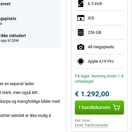
6.3 inch
ternet
iOS
gapixels
eo
256 GB
ikke inkludert
 opp til 20W
48 megapixels
Apple A19 Pro
På lager: levering innen 1-4
virkedager
er en separat lader.
€ 1.292,00
 sterk, men også lett.
skarpe og mangfoldige bilder med
I handlekurven
batteri selvDet er ikke mulig å
Inkl. mva
|
Ekskl. fraktkostnader