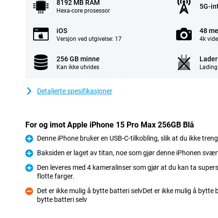
8192 MB RAM
5G-in
Hexa-core prosessor
iOS
48 me
Versjon ved utgivelse: 17
4k vid
256 GB minne
Lader 
Kan ikke utvides
Lading
Detaljerte spesifikasjoner
For og imot Apple iPhone 15 Pro Max 256GB Blå
Denne iPhone bruker en USB-C-tilkobling, slik at du ikke treng
Fordel
Baksiden er laget av titan, noe som gjør denne iPhonen svært
Fordel
Den leveres med 4 kameralinser som gjør at du kan ta super
flotte farger.
Fordel
Det er ikke mulig å bytte batteri selvDet er ikke mulig å bytte 
bytte batteri selv
Ulempe