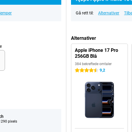
ulemper
Gå rett til:
Alternativer
Tilb
Alternativer
e
Apple iPhone 17 Pro
256GB Blå
384 bekreftede omtaler
9,2
4.5 stjerner
ch
290 pixels