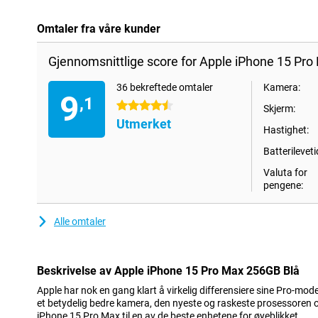
Omtaler fra våre kunder
Gjennomsnittlige score for Apple iPhone 15 Pro
36 bekreftede omtaler
Kamera:
9
,1
4.5 stjerner
Skjerm:
Utmerket
Hastighet:
Batterileveti
Valuta for
pengene:
Alle omtaler
Beskrivelse av Apple iPhone 15 Pro Max 256GB Blå
Apple har nok en gang klart å virkelig differensiere sine Pro-mode
et betydelig bedre kamera, den nyeste og raskeste prosessoren o
iPhone 15 Pro Max til en av de beste enhetene for øyeblikket.