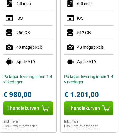
6.3 inch
6.3 inch
iOS
iOS
256 GB
512 GB
48 megapixels
48 megapixels
Apple A19
Apple A19
På lager: levering innen 1-4
På lager: levering innen 1-4
virkedager
virkedager
€ 980,00
€ 1.201,00
I handlekurven
I handlekurven
Inkl. mva
|
Inkl. mva
|
Ekskl. fraktkostnader
Ekskl. fraktkostnader