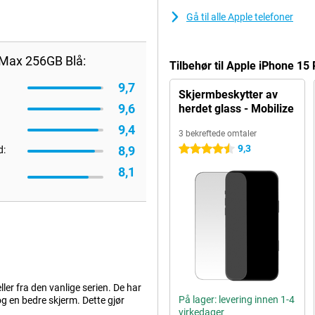
Gå til alle Apple telefoner
 Max 256GB Blå:
Tilbehør til Apple iPhone 1
9,7
Skjermbeskytter av
9,6
herdet glass - Mobilize
9,4
3 bekreftede omtaler
9,3
8,9
4.5 stjerner
d:
8,1
ller fra den vanlige serien. De har
På lager: levering innen 1-4
g en bedre skjerm. Dette gjør
virkedager