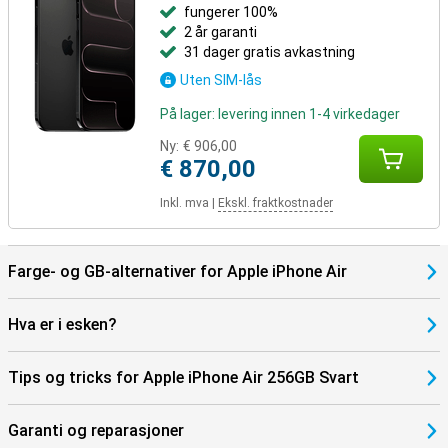
Air gir deg ikke bare bekvemmelighet, men også en ekstra følelse
fungerer 100%
av sikkerhet.
2 år garanti
31 dager gratis avkastning
Leter du fortsatt etter mer?
Uten SIM-lås
I tillegg til iPhone Air er det også lansert andre modeller. iPhone 17
tilbyr en kraftig og balansert pakke i klassisk design. Er du ute etter
På lager: levering innen 1-4 virkedager
maksimal kamerakvalitet og ekstra funksjoner? Da er iPhone 17
Pro og Pro Max det beste valget, med flere objektiver og
Ny:
€ 906,00
profesjonelle funksjoner. Pro Max har også den største skjermen
€ 870,00
og den lengste batterilevetiden.
Inkl. mva
|
Ekskl. fraktkostnader
Farge- og GB-alternativer for Apple iPhone Air
Hva er i esken?
Tips og tricks for Apple iPhone Air 256GB Svart
Garanti og reparasjoner