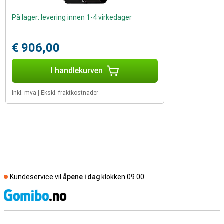
På lager: levering innen 1-4 virkedager
€ 906,00
I handlekurven
Inkl. mva
|
Ekskl. fraktkostnader
Kundeservice vil
åpene i dag
klokken 09.00
S