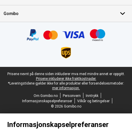
Gomibo
Sertifikater, betalingsmåter, leveringstjenestepartnere
Juridisk bunntekst
Prisene nevnt på denne siden inkluderer mva med mindre annet er oppgitt.
Prisene inkluderer ikke fraktkostnader.
*Leveringstidene gjelder ikke for alle produkter eller forsendelsesmetoder:
mer informasjon.
Om Gomibo.no
Personvern
Inntrykk
Informasjonskapselpreferanser
Vilkår og betingelser
© 2026 Gomibo.no
Informasjonskapselpreferanser