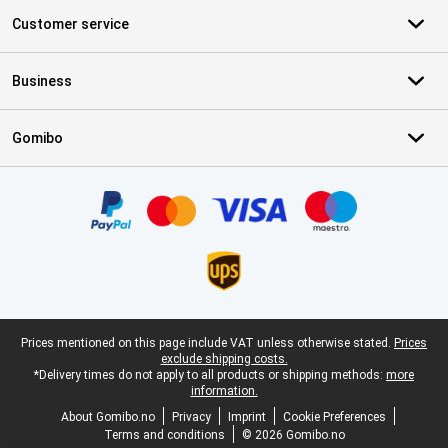
Customer service
Business
Gomibo
Certificates, payment methods, delivery service partners
Legal footer
Prices mentioned on this page include VAT unless otherwise stated.
Prices
exclude shipping costs.
*Delivery times do not apply to all products or shipping methods:
more
information.
About Gomibo.no
Privacy
Imprint
Cookie Preferences
Terms and conditions
© 2026 Gomibo.no