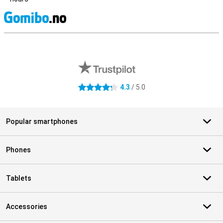
S
External shop reviews
4.3
/ 5.0
4.3 stars
Popular smartphones
Phones
Tablets
Accessories