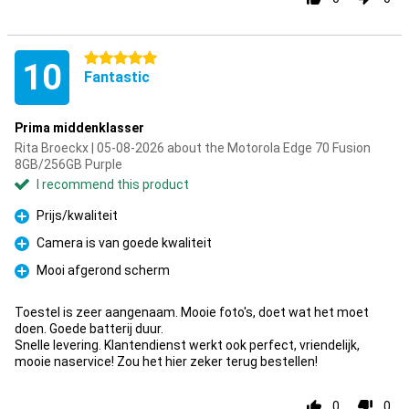
5 stars
10
Fantastic
Prima middenklasser
Rita Broeckx | 05-08-2026 about the Motorola Edge 70 Fusion
8GB/256GB Purple
I recommend this product
Prijs/kwaliteit
Pro
Camera is van goede kwaliteit
Pro
Mooi afgerond scherm
Pro
Toestel is zeer aangenaam. Mooie foto's, doet wat het moet
doen. Goede batterij duur.
Snelle levering. Klantendienst werkt ook perfect, vriendelijk,
mooie naservice! Zou het hier zeker terug bestellen!
0
0