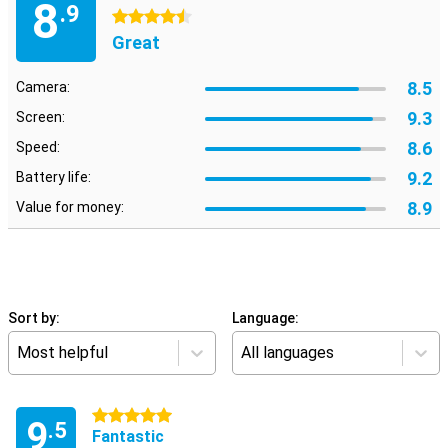
8
.9
4.5 stars
Great
8.5
Camera:
9.3
Screen:
8.6
Speed:
9.2
Battery life:
8.9
Value for money:
Sort by:
Language:
Most helpful
All languages
5 stars
9
.5
Fantastic