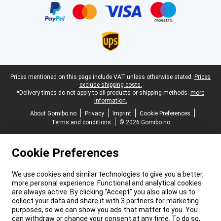
Legal footer
Prices mentioned on this page include VAT unless otherwise stated.
Prices
exclude shipping costs.
*Delivery times do not apply to all products or shipping methods:
more
information.
About Gomibo.no
Privacy
Imprint
Cookie Preferences
Terms and conditions
© 2026 Gomibo.no
Cookie Preferences
We use cookies and similar technologies to give you a better,
more personal experience. Functional and analytical cookies
are always active. By clicking “Accept” you also allow us to
collect your data and share it with 3 partners for marketing
purposes, so we can show you ads that matter to you. You
can withdraw or change your consent at any time. To do so,