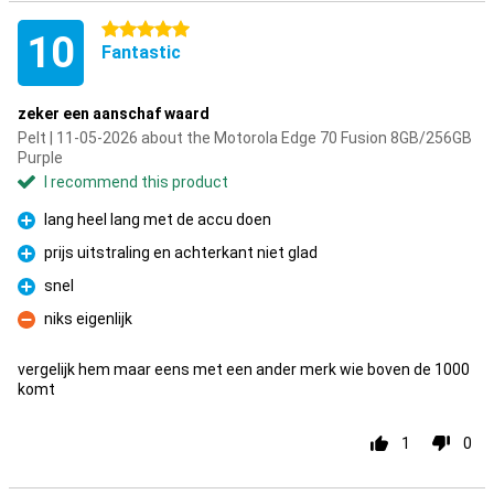
5 stars
10
Fantastic
zeker een aanschaf waard
Pelt | 11-05-2026 about the Motorola Edge 70 Fusion 8GB/256GB
Purple
I recommend this product
lang heel lang met de accu doen
Pro
prijs uitstraling en achterkant niet glad
Pro
snel
Pro
niks eigenlijk
Con
vergelijk hem maar eens met een ander merk wie boven de 1000
komt
1
0