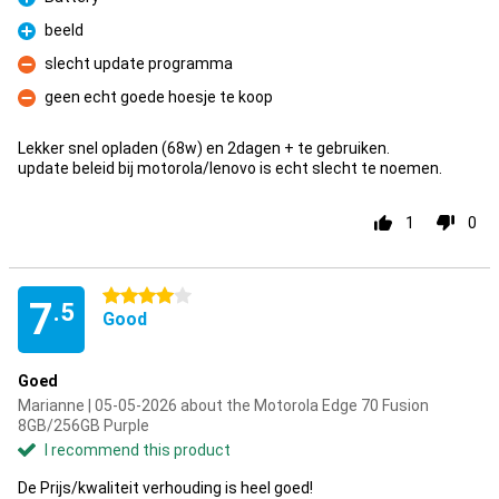
Pro
beeld
Pro
slecht update programma
Con
geen echt goede hoesje te koop
Con
Lekker snel opladen (68w) en 2dagen + te gebruiken.
update beleid bij motorola/lenovo is echt slecht te noemen.
1
0
4 stars
7
.5
Good
Goed
Marianne | 05-05-2026 about the Motorola Edge 70 Fusion
8GB/256GB Purple
I recommend this product
De Prijs/kwaliteit verhouding is heel goed!