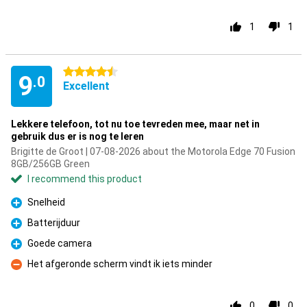
1
1
4.5 stars
9
.0
Excellent
Lekkere telefoon, tot nu toe tevreden mee, maar net in
gebruik dus er is nog te leren
Brigitte de Groot | 07-08-2026 about the Motorola Edge 70 Fusion
8GB/256GB Green
I recommend this product
Snelheid
Pro
Batterijduur
Pro
Goede camera
Pro
Het afgeronde scherm vindt ik iets minder
Con
0
0