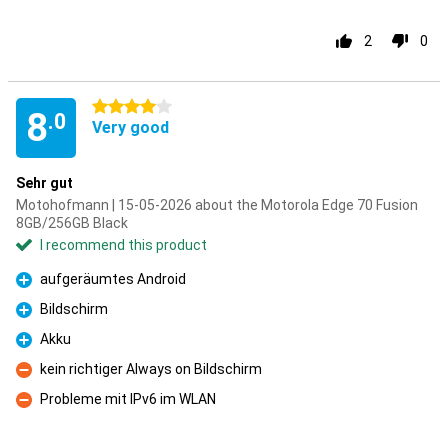
2
0
4 stars
8
.0
Very good
Sehr gut
Motohofmann | 15-05-2026 about the Motorola Edge 70 Fusion
8GB/256GB Black
I recommend this product
aufgeräumtes Android
Pro
Bildschirm
Pro
Akku
Pro
kein richtiger Always on Bildschirm
Con
Probleme mit IPv6 im WLAN
Con