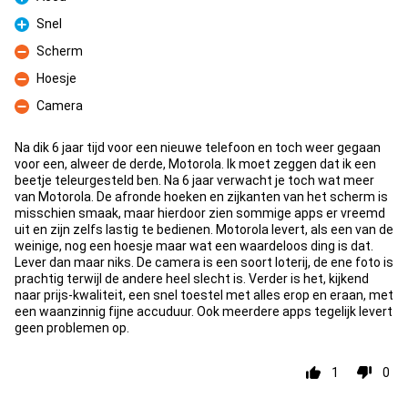
Pro
Snel
Pro
Scherm
Con
Hoesje
Con
Camera
Con
Na dik 6 jaar tijd voor een nieuwe telefoon en toch weer gegaan
voor een, alweer de derde, Motorola. Ik moet zeggen dat ik een
beetje teleurgesteld ben. Na 6 jaar verwacht je toch wat meer
van Motorola. De afronde hoeken en zijkanten van het scherm is
misschien smaak, maar hierdoor zien sommige apps er vreemd
uit en zijn zelfs lastig te bedienen. Motorola levert, als een van de
weinige, nog een hoesje maar wat een waardeloos ding is dat.
Lever dan maar niks. De camera is een soort loterij, de ene foto is
prachtig terwijl de andere heel slecht is. Verder is het, kijkend
naar prijs-kwaliteit, een snel toestel met alles erop en eraan, met
een waanzinnig fijne accuduur. Ook meerdere apps tegelijk levert
geen problemen op.
1
0