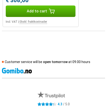
€ 308,00
Add to cart
Incl. VAT
|
Ekskl. fraktkostnader
Customer service will be
open tomorrow
at 09.00 hours
S
External shop reviews
4.3
/ 5.0
4.3 stars