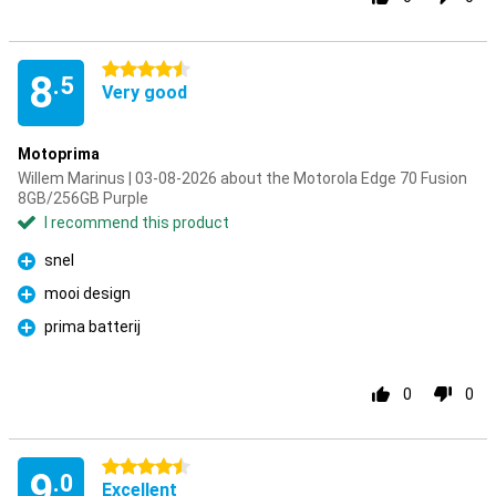
4.5 stars
8
.5
Very good
Motoprima
Willem Marinus | 03-08-2026 about the Motorola Edge 70 Fusion
8GB/256GB Purple
I recommend this product
snel
Pro
mooi design
Pro
prima batterij
Pro
0
0
4.5 stars
9
.0
Excellent