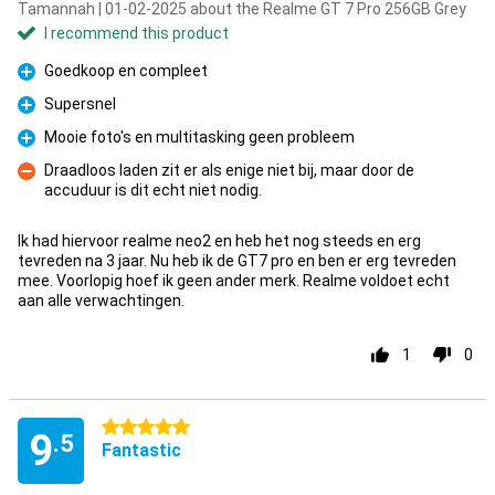
Tamannah | 01-02-2025 about the Realme GT 7 Pro 256GB Grey
I recommend this product
Goedkoop en compleet
Pro
Supersnel
Pro
Mooie foto's en multitasking geen probleem
Pro
Draadloos laden zit er als enige niet bij, maar door de
accuduur is dit echt niet nodig.
Con
Ik had hiervoor realme neo2 en heb het nog steeds en erg
tevreden na 3 jaar. Nu heb ik de GT7 pro en ben er erg tevreden
mee. Voorlopig hoef ik geen ander merk. Realme voldoet echt
aan alle verwachtingen.
1
0
5 stars
9
.5
Fantastic