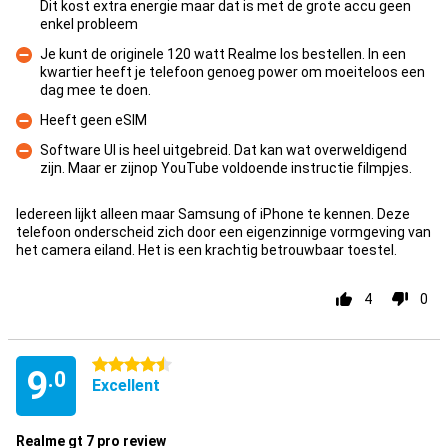
Dit kost extra energie maar dat is met de grote accu geen
Pro
enkel probleem
Je kunt de originele 120 watt Realme los bestellen. In een
kwartier heeft je telefoon genoeg power om moeiteloos een
Con
dag mee te doen.
Heeft geen eSIM
Con
Software UI is heel uitgebreid. Dat kan wat overweldigend
zijn. Maar er zijnop YouTube voldoende instructie filmpjes.
Con
Iedereen lijkt alleen maar Samsung of iPhone te kennen. Deze
telefoon onderscheid zich door een eigenzinnige vormgeving van
het camera eiland. Het is een krachtig betrouwbaar toestel.
4
0
4.5 stars
9
.0
Excellent
Realme gt 7 pro review