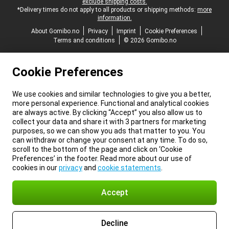
exclude shipping costs.
*Delivery times do not apply to all products or shipping methods:
more
information.
About Gomibo.no
Privacy
Imprint
Cookie Preferences
Terms and conditions
© 2026 Gomibo.no
Cookie Preferences
We use cookies and similar technologies to give you a better,
more personal experience. Functional and analytical cookies
are always active. By clicking “Accept” you also allow us to
collect your data and share it with 3 partners for marketing
purposes, so we can show you ads that matter to you. You
can withdraw or change your consent at any time. To do so,
scroll to the bottom of the page and click on ‘Cookie
Preferences’ in the footer. Read more about our use of
cookies in our
privacy
and
cookie statements
.
Accept
Decline