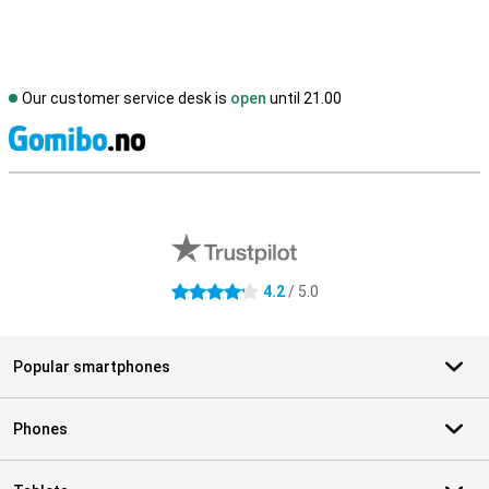
Our customer service desk is
open
until 21.00
S
External shop reviews
4.2
/ 5.0
4.2 stars
Popular smartphones
Phones