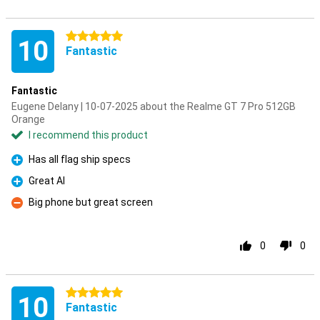
5 stars
10
Fantastic
Fantastic
Eugene Delany | 10-07-2025 about the Realme GT 7 Pro 512GB
Orange
I recommend this product
Has all flag ship specs
Pro
Great AI
Pro
Big phone but great screen
Con
0
0
5 stars
10
Fantastic