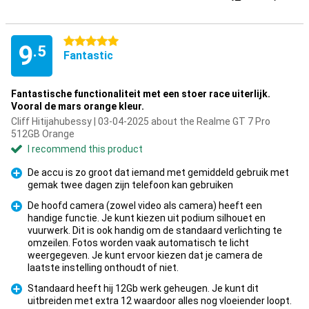
5 stars
9
.5
Fantastic
Fantastische functionaliteit met een stoer race uiterlijk.
Vooral de mars orange kleur.
Cliff Hitijahubessy | 03-04-2025 about the Realme GT 7 Pro
512GB Orange
I recommend this product
De accu is zo groot dat iemand met gemiddeld gebruik met
gemak twee dagen zijn telefoon kan gebruiken
Pro
De hoofd camera (zowel video als camera) heeft een
handige functie. Je kunt kiezen uit podium silhouet en
vuurwerk. Dit is ook handig om de standaard verlichting te
omzeilen. Fotos worden vaak automatisch te licht
Pro
weergegeven. Je kunt ervoor kiezen dat je camera de
laatste instelling onthoudt of niet.
Standaard heeft hij 12Gb werk geheugen. Je kunt dit
uitbreiden met extra 12 waardoor alles nog vloeiender loopt.