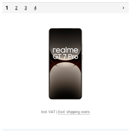
1
2
3
4
Incl. VAT
|
Excl. shipping costs