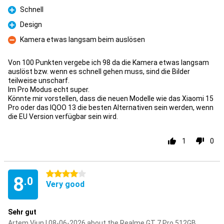
Pro
Schnell
Pro
Design
Pro
Kamera etwas langsam beim auslösen
Con
Von 100 Punkten vergebe ich 98 da die Kamera etwas langsam
auslöst bzw. wenn es schnell gehen muss, sind die Bilder
teilweise unscharf.
Im Pro Modus echt super.
Könnte mir vorstellen, dass die neuen Modelle wie das Xiaomi 15
Pro oder das IQOO 13 die besten Alternativen sein werden, wenn
die EU Version verfügbar sein wird.
1
0
4 stars
8
.0
Very good
Sehr gut
Artem Viun | 08-06-2026 about the Realme GT 7 Pro 512GB