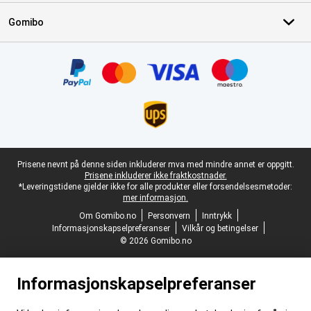
Gomibo
Sertifikater, betalingsmåter, leveringstjenestepartnere
Juridisk bunntekst
Prisene nevnt på denne siden inkluderer mva med mindre annet er oppgitt.
Prisene inkluderer ikke fraktkostnader.
*Leveringstidene gjelder ikke for alle produkter eller forsendelsesmetoder:
mer informasjon.
Om Gomibo.no
Personvern
Inntrykk
Informasjonskapselpreferanser
Vilkår og betingelser
© 2026 Gomibo.no
Informasjonskapselpreferanser