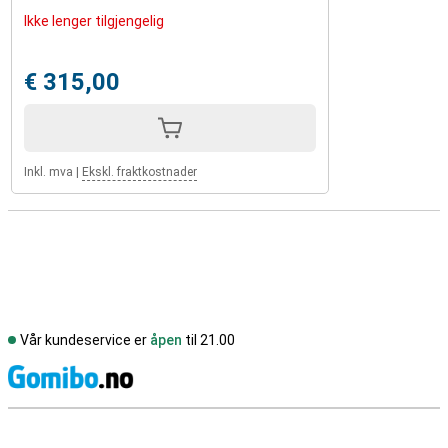
Ikke lenger tilgjengelig
€ 315,00
Inkl. mva
|
Ekskl. fraktkostnader
Vår kundeservice er
åpen
til 21.00
S
Eksterne butikkomtaler