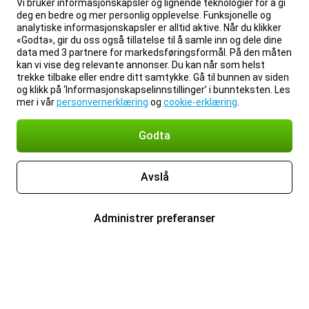
Vi bruker informasjonskapsler og lignende teknologier for å gi
deg en bedre og mer personlig opplevelse. Funksjonelle og
analytiske informasjonskapsler er alltid aktive. Når du klikker
«Godta», gir du oss også tillatelse til å samle inn og dele dine
data med 3 partnere for markedsføringsformål. På den måten
kan vi vise deg relevante annonser. Du kan når som helst
trekke tilbake eller endre ditt samtykke. Gå til bunnen av siden
og klikk på ‘Informasjonskapselinnstillinger’ i bunnteksten. Les
mer i vår
personvernerklæring
og
cookie-erklæring
.
Godta
Avslå
Administrer preferanser