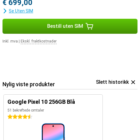
€ 699,00
Se Uten SIM
Bestill uten SIM
Inkl. mva
|
Ekskl. fraktkostnader
Slett historikk
Nylig viste produkter
Google Pixel 10 256GB Blå
51 bekreftede omtaler
4.5 stjerner