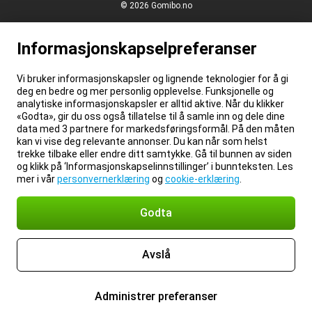
© 2026 Gomibo.no
Informasjonskapselpreferanser
Vi bruker informasjonskapsler og lignende teknologier for å gi
deg en bedre og mer personlig opplevelse. Funksjonelle og
analytiske informasjonskapsler er alltid aktive. Når du klikker
«Godta», gir du oss også tillatelse til å samle inn og dele dine
data med 3 partnere for markedsføringsformål. På den måten
kan vi vise deg relevante annonser. Du kan når som helst
trekke tilbake eller endre ditt samtykke. Gå til bunnen av siden
og klikk på ‘Informasjonskapselinnstillinger’ i bunnteksten. Les
mer i vår
personvernerklæring
og
cookie-erklæring
.
Godta
Avslå
Administrer preferanser