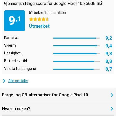
Ideell med andre Google-enheter
Gjennomsnittlige score for Google Pixel 10 256GB Blå:
Pixel 10 fungerer uanstrengt med andre enheter i Googles
økosystem. Tenk på Pixel Watch 4 eller Pixel Buds 2 Pro, som du
51 bekreftede omtaler
9
enkelt kan koble sammen for ekstra bekvemmelighet. Varsler,
,1
4.5 stjerner
medier og innstillinger synkroniseres automatisk mellom enhetene
dine. Takket være Google Assistant og smarte integrasjoner har du
Utmerket
kontroll over smarthjemmet, kalenderen og de daglige rutinene
dine, bare fra lommen.
9,2
Kamera:
9,4
Skjerm:
9,3
Hastighet:
8,8
Batterilevetid:
8,7
Valuta for pengene:
Alle omtaler
Farge- og GB-alternativer for Google Pixel 10
Hva er i esken?