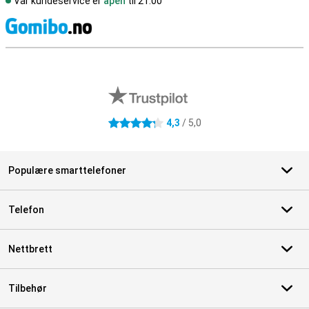
Vår kundeservice er
åpen
til 21.00
S
Eksterne butikkomtaler
4,3
/ 5,0
4.3 stjerner
Populære smarttelefoner
Telefon
Nettbrett
Tilbehør