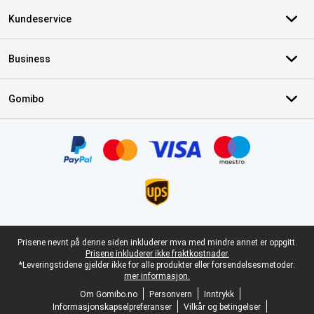
Kundeservice
Business
Gomibo
Sertifikater, betalingsmåter, leveringstjenestepartnere
Juridisk bunntekst
Prisene nevnt på denne siden inkluderer mva med mindre annet er oppgitt.
Prisene inkluderer ikke fraktkostnader.
*Leveringstidene gjelder ikke for alle produkter eller forsendelsesmetoder:
mer informasjon.
Om Gomibo.no
Personvern
Inntrykk
Informasjonskapselpreferanser
Vilkår og betingelser