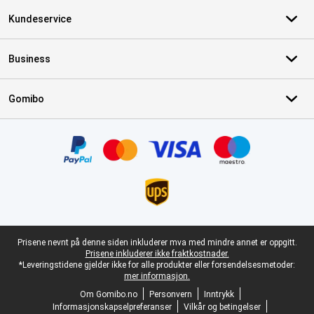
Kundeservice
Business
Gomibo
Sertifikater, betalingsmåter, leveringstjenestepartnere
Juridisk bunntekst
Prisene nevnt på denne siden inkluderer mva med mindre annet er oppgitt.
Prisene inkluderer ikke fraktkostnader.
*Leveringstidene gjelder ikke for alle produkter eller forsendelsesmetoder:
mer informasjon.
Om Gomibo.no
Personvern
Inntrykk
Informasjonskapselpreferanser
Vilkår og betingelser