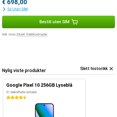
€ 698,00
Se Uten SIM
Bestill uten SIM
Inkl. mva
|
Ekskl. fraktkostnader
Slett historikk
Nylig viste produkter
Google Pixel 10 256GB Lyseblå
51 bekreftede omtaler
4.5 stjerner