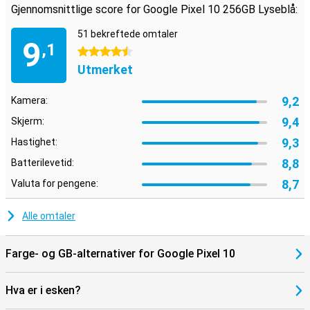
Gjennomsnittlige score for Google Pixel 10 256GB Lyseblå:
Ideell med andre Google-enheter
Pixel 10 fungerer uanstrengt med andre enheter i Googles
51 bekreftede omtaler
9
økosystem. Tenk på Pixel Watch 4 eller Pixel Buds 2 Pro, som du
,1
4.5 stjerner
enkelt kan koble sammen for ekstra bekvemmelighet. Varsler,
medier og innstillinger synkroniseres automatisk mellom enhetene
Utmerket
dine. Takket være Google Assistant og smarte integrasjoner har du
kontroll over smarthjemmet, kalenderen og de daglige rutinene
9,2
Kamera:
dine, bare fra lommen.
9,4
Skjerm:
9,3
Hastighet:
8,8
Batterilevetid:
8,7
Valuta for pengene:
Alle omtaler
Farge- og GB-alternativer for Google Pixel 10
Hva er i esken?