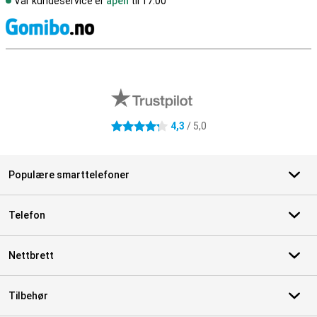
Vår kundeservice er
åpen
til 17.00
S
Eksterne butikkomtaler
4,3
/ 5,0
4.3 stjerner
Populære smarttelefoner
Telefon
Nettbrett
Tilbehør