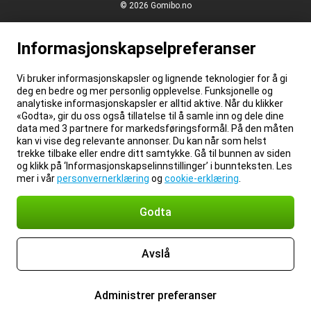
© 2026 Gomibo.no
Informasjonskapselpreferanser
Vi bruker informasjonskapsler og lignende teknologier for å gi
deg en bedre og mer personlig opplevelse. Funksjonelle og
analytiske informasjonskapsler er alltid aktive. Når du klikker
«Godta», gir du oss også tillatelse til å samle inn og dele dine
data med 3 partnere for markedsføringsformål. På den måten
kan vi vise deg relevante annonser. Du kan når som helst
trekke tilbake eller endre ditt samtykke. Gå til bunnen av siden
og klikk på ‘Informasjonskapselinnstillinger’ i bunnteksten. Les
mer i vår
personvernerklæring
og
cookie-erklæring
.
Godta
Avslå
Administrer preferanser