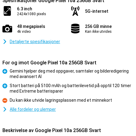
Spesifikasjoner Google Pixel 10a 256GB Svart
6.3 inch
5G-internet
2424x1080 pixels
48 megapixels
256 GB minne
4k video
Kan ikke utvides
Detaljerte spesifikasjoner
For og imot Google Pixel 10a 256GB Svart
Gemini hjelper deg med oppgaver, samtaler og bilderedigering
med avansert AI
Fordel
Stort batteri på 5100 mAh og batterilevetid på opptil 120 timer
med Extreme batterisparer
Fordel
Du kan ikke utvide lagringsplassen med et minnekort
Ulempe
Alle fordeler og ulemper
Beskrivelse av Google Pixel 10a 256GB Svart