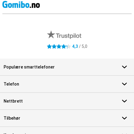
S
Eksterne butikkomtaler
4,3
/ 5,0
4.3 stjerner
Populære smarttelefoner
Telefon
Nettbrett
Tilbehør