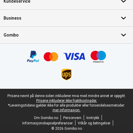
Kundeservice
Business
Gomibo
Sertifikater, betalingsmåter, leveringstjenestepartnere
Juridisk bunntekst
Prisene nevnt på denne siden inkluderer mva med mindre annet er oppgitt.
Prisene inkluderer ikke fraktkostnader.
*Leveringstidene gjelder ikke for alle produkter eller forsendelsesmetoder:
mer informasjon.
Om Gomibo.no
Personvern
Inntrykk
Informasjonskapselpreferanser
Vilkår og betingelser
© 2026 Gomibo.no