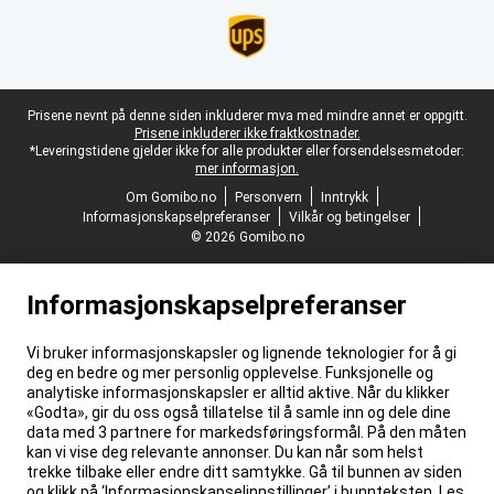
Juridisk bunntekst
Prisene nevnt på denne siden inkluderer mva med mindre annet er oppgitt.
Prisene inkluderer ikke fraktkostnader.
*Leveringstidene gjelder ikke for alle produkter eller forsendelsesmetoder:
mer informasjon.
Om Gomibo.no
Personvern
Inntrykk
Informasjonskapselpreferanser
Vilkår og betingelser
© 2026 Gomibo.no
Informasjonskapselpreferanser
Vi bruker informasjonskapsler og lignende teknologier for å gi
deg en bedre og mer personlig opplevelse. Funksjonelle og
analytiske informasjonskapsler er alltid aktive. Når du klikker
«Godta», gir du oss også tillatelse til å samle inn og dele dine
data med 3 partnere for markedsføringsformål. På den måten
kan vi vise deg relevante annonser. Du kan når som helst
trekke tilbake eller endre ditt samtykke. Gå til bunnen av siden
og klikk på ‘Informasjonskapselinnstillinger’ i bunnteksten. Les