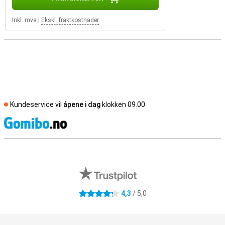
Inkl. mva
|
Ekskl. fraktkostnader
Kundeservice vil
åpene i dag
klokken 09.00
S
Eksterne butikkomtaler
4,3
/ 5,0
4.3 stjerner