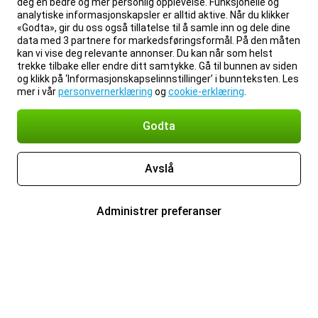
deg en bedre og mer personlig opplevelse. Funksjonelle og
analytiske informasjonskapsler er alltid aktive. Når du klikker
«Godta», gir du oss også tillatelse til å samle inn og dele dine
data med 3 partnere for markedsføringsformål. På den måten
kan vi vise deg relevante annonser. Du kan når som helst
trekke tilbake eller endre ditt samtykke. Gå til bunnen av siden
og klikk på ‘Informasjonskapselinnstillinger’ i bunnteksten. Les
mer i vår
personvernerklæring
og
cookie-erklæring
.
Godta
Avslå
Administrer preferanser