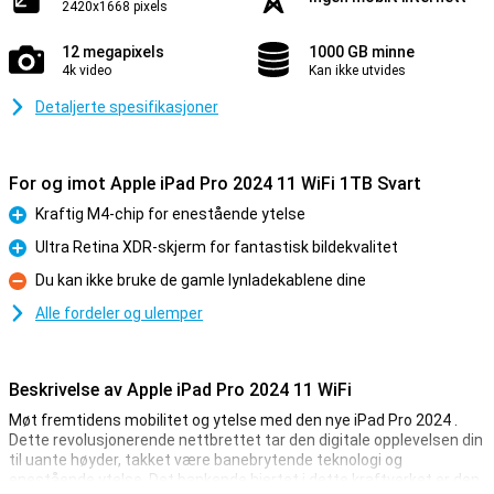
2420x1668 pixels
12 megapixels
1000 GB minne
4k video
Kan ikke utvides
Detaljerte spesifikasjoner
For og imot Apple iPad Pro 2024 11 WiFi 1TB Svart
Kraftig M4-chip for enestående ytelse
Fordel
Ultra Retina XDR-skjerm for fantastisk bildekvalitet
Fordel
Du kan ikke bruke de gamle lynladekablene dine
Ulempe
Alle fordeler og ulemper
Beskrivelse av Apple iPad Pro 2024 11 WiFi
Møt fremtidens mobilitet og ytelse med den nye iPad Pro 2024 .
Dette revolusjonerende nettbrettet tar den digitale opplevelsen din
til uante høyder, takket være banebrytende teknologi og
enestående ytelse. Det bankende hjertet i dette kraftverket er den