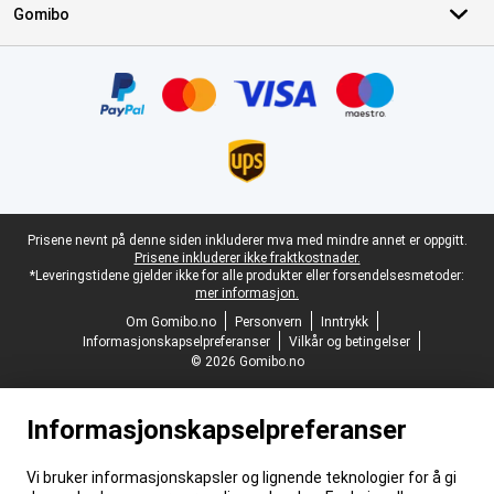
Gomibo
Sertifikater, betalingsmåter, leveringstjenestepartnere
Juridisk bunntekst
Prisene nevnt på denne siden inkluderer mva med mindre annet er oppgitt.
Prisene inkluderer ikke fraktkostnader.
*Leveringstidene gjelder ikke for alle produkter eller forsendelsesmetoder:
mer informasjon.
Om Gomibo.no
Personvern
Inntrykk
Informasjonskapselpreferanser
Vilkår og betingelser
© 2026 Gomibo.no
Informasjonskapselpreferanser
Vi bruker informasjonskapsler og lignende teknologier for å gi