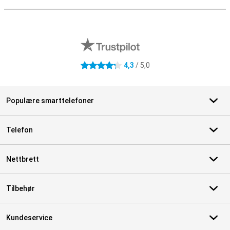
S
Eksterne butikkomtaler
4,3
/ 5,0
4.3 stjerner
Populære smarttelefoner
Telefon
Nettbrett
Tilbehør
Kundeservice