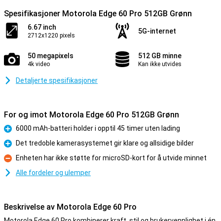
Spesifikasjoner Motorola Edge 60 Pro 512GB Grønn
6.67 inch
5G-internet
2712x1220 pixels
50 megapixels
512 GB minne
4k video
Kan ikke utvides
Detaljerte spesifikasjoner
For og imot Motorola Edge 60 Pro 512GB Grønn
6000 mAh-batteri holder i opptil 45 timer uten lading
Fordel
Det tredoble kamerasystemet gir klare og allsidige bilder
Fordel
Enheten har ikke støtte for microSD-kort for å utvide minnet
Ulempe
Alle fordeler og ulemper
Beskrivelse av Motorola Edge 60 Pro
Motorola Edge 60 Pro kombinerer kraft, stil og brukervennlighet i én