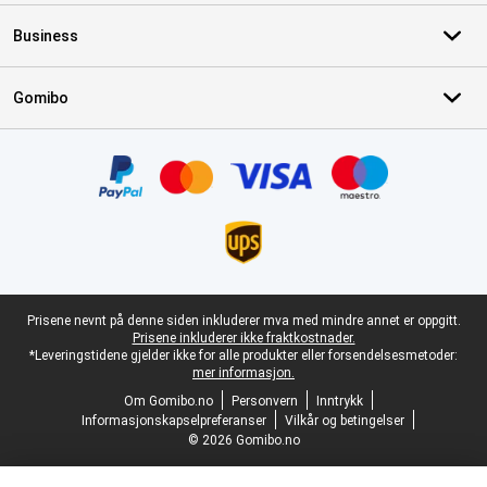
Business
Gomibo
Sertifikater, betalingsmåter, leveringstjenestepartnere
Juridisk bunntekst
Prisene nevnt på denne siden inkluderer mva med mindre annet er oppgitt.
Prisene inkluderer ikke fraktkostnader.
*Leveringstidene gjelder ikke for alle produkter eller forsendelsesmetoder:
mer informasjon.
Om Gomibo.no
Personvern
Inntrykk
Informasjonskapselpreferanser
Vilkår og betingelser
© 2026 Gomibo.no