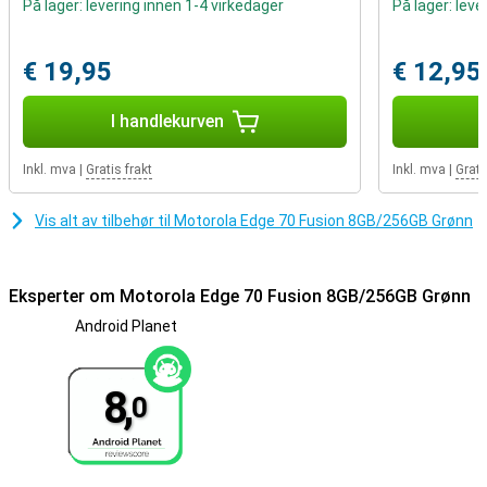
På lager: levering innen 1-4 virkedager
På lager: leve
Alltid tilkoblet og sikker
Motorola Edge 70 Fusion 8 GB/256 GB Grønn er IP68/IP69-
sertifisert og oppfyller MIL-STD-810H-kravene. Det betyr at den
€ 19,95
€ 12,95
tåler vann, støv og støt. Du får raske tilkoblinger med 5G, Wi-Fi 6E og
Bluetooth 6.0. Med dual-SIM, inkludert eSIM, kan du enkelt
kombinere flere numre. Du låser opp telefonen via
I handlekurven
fingeravtrykkskanneren under skjermen eller med
ansiktsgjenkjenning.
Inkl. mva
|
Gratis frakt
Inkl. mva
|
Grati
Vis alt av tilbehør til Motorola Edge 70 Fusion 8GB/256GB Grønn
Eksperter om Motorola Edge 70 Fusion 8GB/256GB Grønn
Android Planet
8,
0