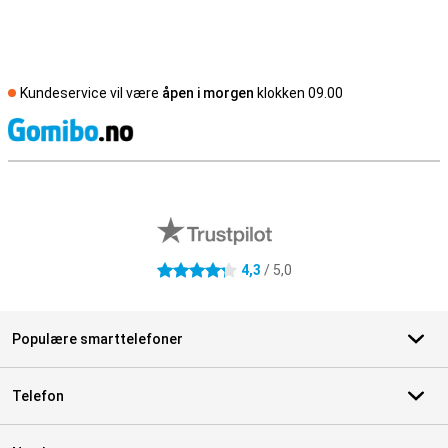
Kundeservice vil være
åpen i morgen
klokken 09.00
S
Eksterne butikkomtaler
4,3
/ 5,0
4.3 stjerner
Populære smarttelefoner
Telefon