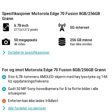
Spesifikasjoner Motorola Edge 70 Fusion 8GB/256GB
Grønn
6.78 inch
5G-internet
2772x1272 pixels
50 megapixels
256 GB minne
4k video
Kan ikke utvides
Detaljerte spesifikasjoner
For og imot Motorola Edge 70 Fusion 8GB/256GB Grønn
Stor 6,78-tommers AMOLED-skjerm med høy lysstyrke og 144
Hz oppdateringsfrekvens
Fordel
Godt 50 MP Sony-hovedkamera for å ta flotte bilder i alle
situasjoner
Fordel
Enheten kan ikke lades trådløst
Ulempe
Alle fordeler og ulemper