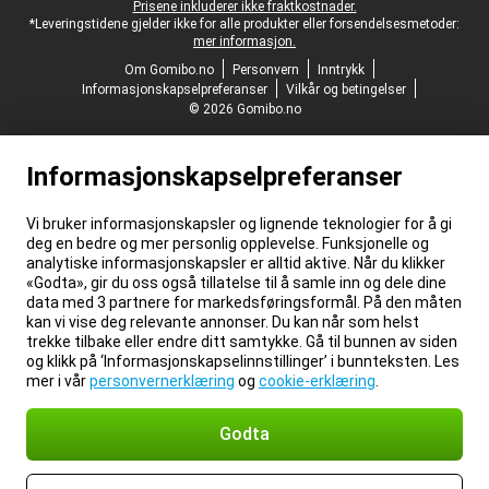
Prisene inkluderer ikke fraktkostnader.
*Leveringstidene gjelder ikke for alle produkter eller forsendelsesmetoder:
mer informasjon.
Om Gomibo.no
Personvern
Inntrykk
Informasjonskapselpreferanser
Vilkår og betingelser
© 2026 Gomibo.no
Informasjonskapselpreferanser
Vi bruker informasjonskapsler og lignende teknologier for å gi
deg en bedre og mer personlig opplevelse. Funksjonelle og
analytiske informasjonskapsler er alltid aktive. Når du klikker
«Godta», gir du oss også tillatelse til å samle inn og dele dine
data med 3 partnere for markedsføringsformål. På den måten
kan vi vise deg relevante annonser. Du kan når som helst
trekke tilbake eller endre ditt samtykke. Gå til bunnen av siden
og klikk på ‘Informasjonskapselinnstillinger’ i bunnteksten. Les
mer i vår
personvernerklæring
og
cookie-erklæring
.
Godta