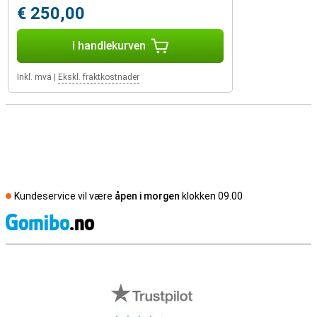
€ 250,00
I handlekurven
Inkl. mva
|
Ekskl. fraktkostnader
Kundeservice vil være
åpen i morgen
klokken 09.00
S
Eksterne butikkomtaler