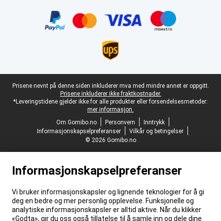
Sertifikater, betalingsmåter, leveringstjenestepartnere
Juridisk bunntekst
Prisene nevnt på denne siden inkluderer mva med mindre annet er oppgitt.
Prisene inkluderer ikke fraktkostnader.
*Leveringstidene gjelder ikke for alle produkter eller forsendelsesmetoder:
mer informasjon.
Om Gomibo.no
Personvern
Inntrykk
Informasjonskapselpreferanser
Vilkår og betingelser
© 2026 Gomibo.no
Informasjonskapselpreferanser
Vi bruker informasjonskapsler og lignende teknologier for å gi
deg en bedre og mer personlig opplevelse. Funksjonelle og
analytiske informasjonskapsler er alltid aktive. Når du klikker
«Godta», gir du oss også tillatelse til å samle inn og dele dine