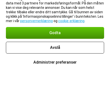
data med 3 partnere for markedsføringsformål. På den måten
kan vi vise deg relevante annonser. Du kan når som helst
trekke tilbake eller endre ditt samtykke. Gå til bunnen av siden
og klikk på ‘Informasjonskapselinnstillinger’ i bunnteksten. Les
mer i vår
personvernerklæring
og
cookie-erklæring
.
Godta
Avslå
Administrer preferanser