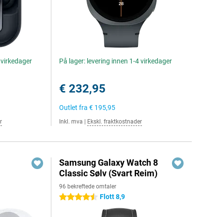
4 virkedager
På lager: levering innen 1-4 virkedager
€ 232,95
Outlet fra
€ 195,95
r
Inkl. mva
|
Ekskl. fraktkostnader
t
Samsung Galaxy Watch 8
Classic Sølv (Svart Reim)
96 bekreftede omtaler
Flott 8,9
4.5 stjerner