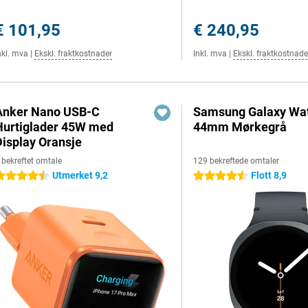
€ 101,95
€ 240,95
nkl. mva
|
Ekskl. fraktkostnader
Inkl. mva
|
Ekskl. fraktkostnade
Anker Nano USB-C
Samsung Galaxy Wat
Hurtiglader 45W med
44mm Mørkegrå
Display Oransje
 bekreftet omtale
129 bekreftede omtaler
Utmerket 9,2
Flott 8,9
.5 stjerner
4.5 stjerner