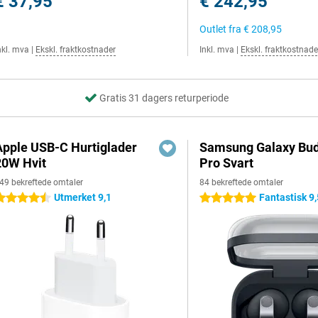
€ 37,95
€ 242,95
Outlet fra
€ 208,95
nkl. mva
|
Ekskl. fraktkostnader
Inkl. mva
|
Ekskl. fraktkostnade
Gratis 31 dagers returperiode
Apple USB-C Hurtiglader
Samsung Galaxy Bud
20W Hvit
Pro Svart
49 bekreftede omtaler
84 bekreftede omtaler
Utmerket 9,1
Fantastisk 9,
.5 stjerner
5 stjerner