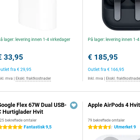
å lager: levering innen 1-4 virkedager
På lager: levering innen 1-
€ 33,95
€ 185,95
utlet fra
€ 29,95
Outlet fra
€ 166,95
nkl. mva
|
Ekskl. fraktkostnader
Inkl. mva
|
Ekskl. fraktkostnade
Google Flex 67W Dual USB-
Apple AirPods 4 Hvi
C Hurtiglader Hvit
25 bekreftede omtaler
79 bekreftede omtaler
Fantastisk 9,5
Utmerket 9
 stjerner
4.5 stjerner