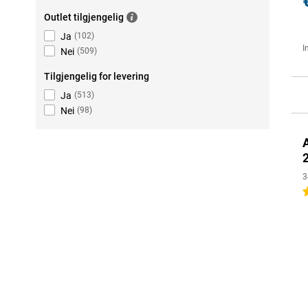
Outlet tilgjengelig
Ja
(
102
)
I
Nei
(
509
)
Tilgjengelig for levering
Ja
(
513
)
Nei
(
98
)
3
4