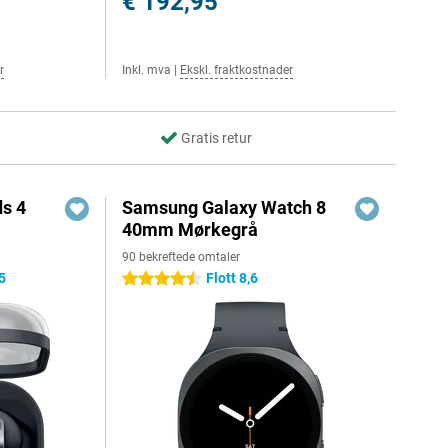
€ 192,95
r
Inkl. mva
|
Ekskl. fraktkostnader
Gratis retur
s 4
Samsung Galaxy Watch 8
40mm Mørkegrå
90 bekreftede omtaler
5
Flott 8,6
4.5 stjerner