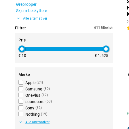
Ørepropper
Skjermbeskyttere
Alle alternativer
2
Filtre:
611 tilbehør
4
Pris
€ 10
€ 1.525
Merke
Apple
(
24
)
Samsung
(
80
)
OnePlus
(
17
)
soundcore
(
53
)
Sony
(
32
)
P
Nothing
(
19
)
Alle alternativer