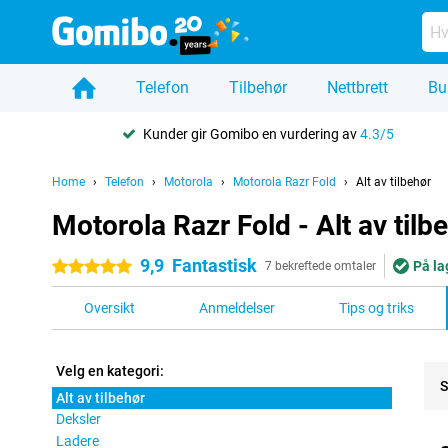
Telefon
Tilbehør
Nettbrett
Bu
Kunder gir Gomibo en vurdering av
4.3/5
Home
Telefon
Motorola
Motorola Razr Fold
Alt av tilbehør
Motorola Razr Fold - Alt av tilb
9,9
Fantastisk
På la
5 stjerner
7 bekreftede omtaler
Oversikt
Anmeldelser
Tips og triks
Velg en kategori:
S
Alt av tilbehør
Deksler
Pro
Ladere