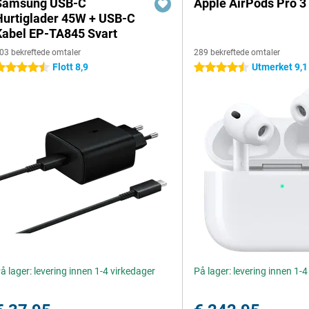
Samsung USB-C
Apple AirPods Pro 3
Hurtiglader 45W + USB-C
Kabel EP-TA845 Svart
03 bekreftede omtaler
289 bekreftede omtaler
Flott 8,9
Utmerket 9,1
.5 stjerner
4.5 stjerner
å lager: levering innen 1-4 virkedager
På lager: levering innen 1-