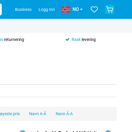
NO
Business
Logg Inn
is
returnering
Rask
levering
øyeste pris
Navn A-Å
Navn Å-A