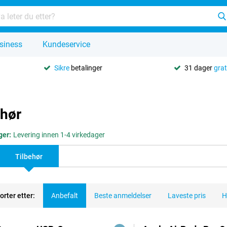
siness
Kundeservice
Sikre
betalinger
31 dager
grat
ehør
ger:
Levering innen 1-4 virkedager
Tilbehør
orter etter:
Anbefalt
Beste anmeldelser
Laveste pris
H
dukter