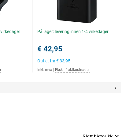
4 virkedager
På lager: levering innen 1-4 virkedager
€ 42,95
Outlet fra
€ 33,95
r
Inkl. mva
|
Ekskl. fraktkostnader
Slett historikk