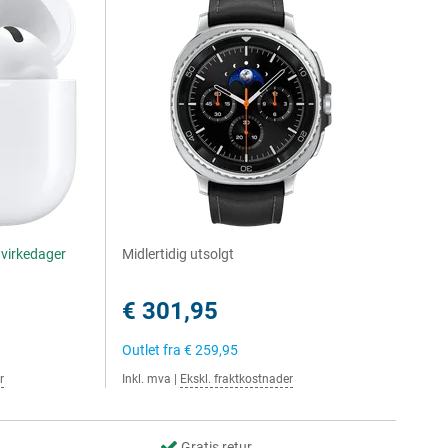
4 virkedager
Midlertidig utsolgt
€ 301,95
Outlet fra
€ 259,95
r
Inkl. mva
|
Ekskl. fraktkostnader
Gratis retur