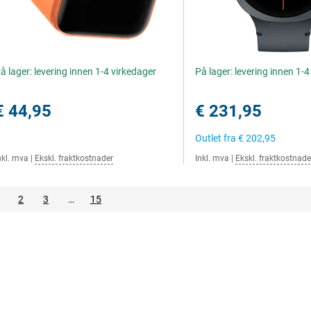
å lager: levering innen 1-4 virkedager
På lager: levering innen 1-
€ 44,95
€ 231,95
Outlet fra
€ 202,95
nkl. mva
|
Ekskl. fraktkostnader
Inkl. mva
|
Ekskl. fraktkostnade
2
3
…
15