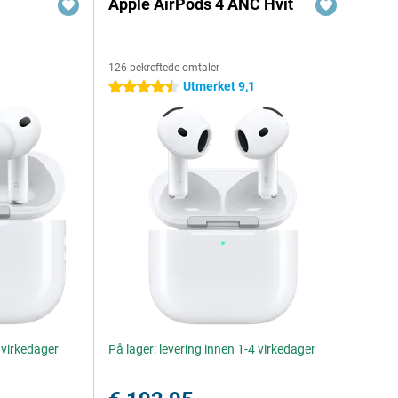
Apple AirPods 4 ANC Hvit
126 bekreftede omtaler
Utmerket 9,1
4.5 stjerner
4 virkedager
På lager: levering innen 1-4 virkedager