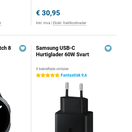
€ 30,95
r
Inkl. mva
|
Ekskl. fraktkostnader
ch 8
Samsung USB-C
Hurtiglader 60W Svart
9 bekreftede omtaler
Fantastisk 9,6
5 stjerner