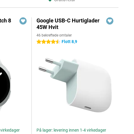
ch 8
Google USB-C Hurtiglader
45W Hvit
46 bekreftede omtaler
Flott 8,9
4.5 stjerner
4 virkedager
På lager: levering innen 1-4 virkedager