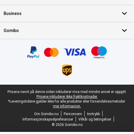
Business
Gomibo
Sertifikater, betalingsmåter, leveringstjenestepartnere
Juridisk bunntekst
Prisene nevnt på denne siden inkluderer mva med mindre annet er oppgitt.
Prisene inkluderer ikke fraktkostnader.
*Leveringstidene gjelder ikke for alle produkter eller forsendelsesmetoder:
mer informasjon.
Om Gomibo.no
Personvern
Inntrykk
Informasjonskapselpreferanser
Vilkår og betingelser
© 2026 Gomibo.no