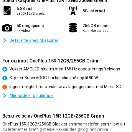
Spesifikasjoner OnePlus 15R 12GB/256GB Grønn
6.83 inch
5G-internet
2800x1272 pixels
50 megapixels
256 GB minne
4k video
Kan ikke utvides
Detaljerte spesifikasjoner
For og imot OnePlus 15R 12GB/256GB Grønn
Vakker AMOLED-skjerm med 165 Hz oppdateringsfrekvens
Fordel
Støtter SuperVOOC-hurtiglading på opptil 80 W
Fordel
Ingen mulighet for utvidelse av lagringsplass med Micro-SD
Ulempe
Alle fordeler og ulemper
Beskrivelse av OnePlus 15R 12GB/256GB Grønn
OnePlus 15R 12GB/256GB Black er en smarttelefon som tilbyr alt
du leter etter: kraftig ytelse, vakker design og innovative