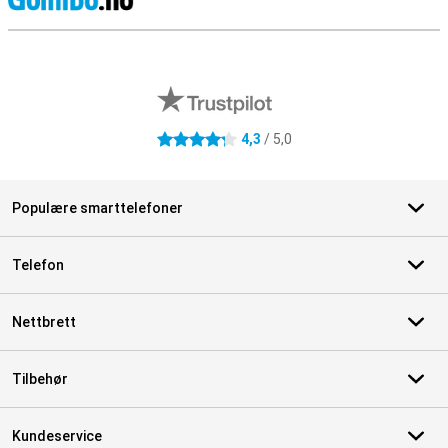
S
Eksterne butikkomtaler
4,3
/ 5,0
4.3 stjerner
Populære smarttelefoner
Telefon
Nettbrett
Tilbehør
Kundeservice