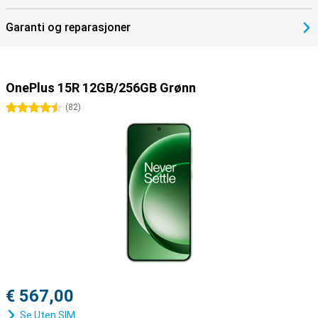
bruke PIN-koder.
Garanti og reparasjoner
OnePlus 15R 12GB/256GB Grønn
4.5 stjerner
(
82
)
€ 567,00
Se Uten SIM