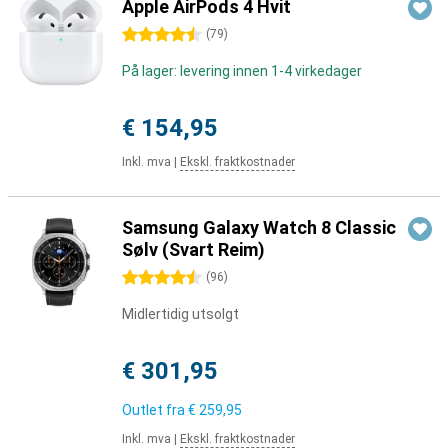
Apple AirPods 4 Hvit
4.5 stjerner
(
79
)
På lager: levering innen 1-4 virkedager
€ 154,95
Inkl. mva
|
Ekskl. fraktkostnader
Samsung Galaxy Watch 8 Classic
Sølv (Svart Reim)
4.5 stjerner
(
96
)
Midlertidig utsolgt
€ 301,95
Outlet fra
€ 259,95
Inkl. mva
|
Ekskl. fraktkostnader