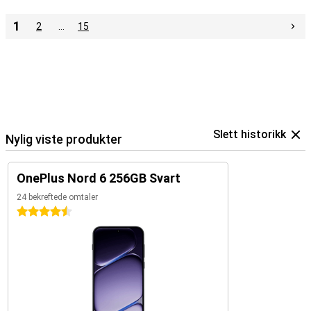
1
2
…
15
Slett historikk
Nylig viste produkter
OnePlus Nord 6 256GB Svart
24 bekreftede omtaler
4.5 stjerner