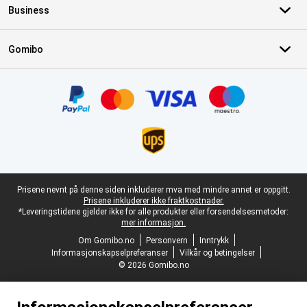
Business
Gomibo
Sertifikater, betalingsmåter, leveringstjenestepartnere
Juridisk bunntekst
Prisene nevnt på denne siden inkluderer mva med mindre annet er oppgitt.
Prisene inkluderer ikke fraktkostnader.
*Leveringstidene gjelder ikke for alle produkter eller forsendelsesmetoder:
mer informasjon.
Om Gomibo.no
Personvern
Inntrykk
Informasjonskapselpreferanser
Vilkår og betingelser
© 2026 Gomibo.no