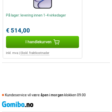
På lager: levering innen 1-4 virkedager
€ 514,00
I handlekurven
Inkl. mva
|
Ekskl. fraktkostnader
Kundeservice vil være
åpen i morgen
klokken 09.00
S