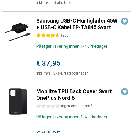
Inkl. mva
|
Gratis frakt
Samsung USB-C Hurtiglader 45W
+ USB-C Kabel EP-TA845 Svart
4.5 stjerner
(
203
)
På lager: levering innen 1-4 virkedager
€ 37,95
Inkl. mva
|
Ekskl. fraktkostnader
Mobilize TPU Back Cover Svart
OnePlus Nord 6
0 stjerner
Ingen omtaler ennå
På lager: levering innen 1-4 virkedager