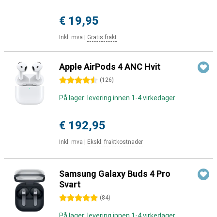
€ 19,95
Inkl. mva
|
Gratis frakt
Apple AirPods 4 ANC Hvit
4.5 stjerner
(
126
)
På lager: levering innen 1-4 virkedager
€ 192,95
Inkl. mva
|
Ekskl. fraktkostnader
Samsung Galaxy Buds 4 Pro
Svart
5 stjerner
(
84
)
På lager: levering innen 1-4 virkedager