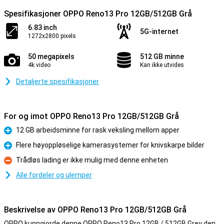
Spesifikasjoner OPPO Reno13 Pro 12GB/512GB Grå
6.83 inch
5G-internet
1272x2800 pixels
50 megapixels
512 GB minne
4k video
Kan ikke utvides
Detaljerte spesifikasjoner
For og imot OPPO Reno13 Pro 12GB/512GB Grå
12 GB arbeidsminne for rask veksling mellom apper
Fordel
Flere høyoppløselige kamerasystemer for knivskarpe bilder
Fordel
Trådløs lading er ikke mulig med denne enheten
Ulempe
Alle fordeler og ulemper
Beskrivelse av OPPO Reno13 Pro 12GB/512GB Grå
OPPO kunngjorde denne OPPO Reno13 Pro 12GB / 512GB Grey den