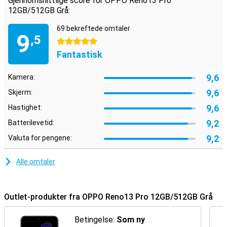
Gjennomsnittlige score for OPPO Reno13 Pro
12GB/512GB Grå:
69 bekreftede omtaler
9
,5
5 stjerner
Fantastisk
9,6
Kamera:
9,6
Skjerm:
9,6
Hastighet:
9,2
Batterilevetid:
9,2
Valuta for pengene:
Alle omtaler
Outlet-produkter fra OPPO Reno13 Pro 12GB/512GB Grå
Betingelse:
Som ny