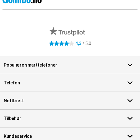
S
Eksterne butikkomtaler
4,3
/ 5,0
4.3 stjerner
Populære smarttelefoner
Telefon
Nettbrett
Tilbehør
Kundeservice