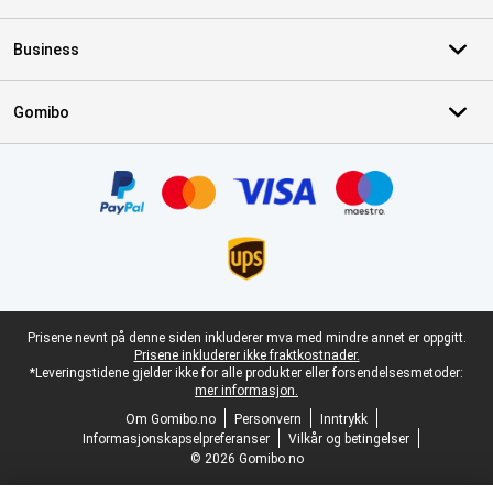
Business
Gomibo
Sertifikater, betalingsmåter, leveringstjenestepartnere
Juridisk bunntekst
Prisene nevnt på denne siden inkluderer mva med mindre annet er oppgitt.
Prisene inkluderer ikke fraktkostnader.
*Leveringstidene gjelder ikke for alle produkter eller forsendelsesmetoder:
mer informasjon.
Om Gomibo.no
Personvern
Inntrykk
Informasjonskapselpreferanser
Vilkår og betingelser
© 2026 Gomibo.no