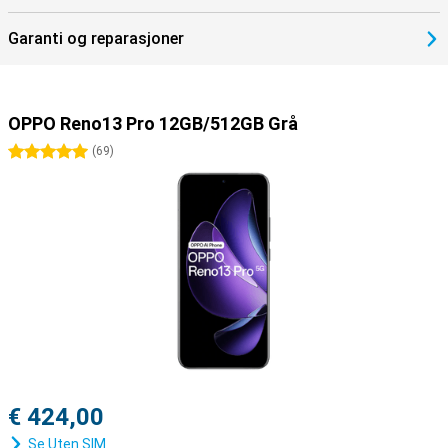
Garanti og reparasjoner
OPPO Reno13 Pro 12GB/512GB Grå
5 stjerner
(
69
)
€ 424,00
Se Uten SIM