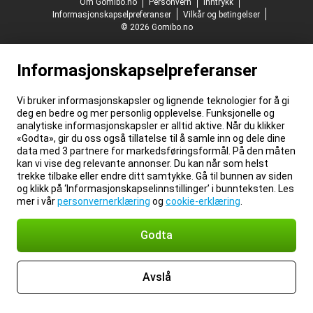
Om Gomibo.no
Personvern
Inntrykk
Informasjonskapselpreferanser
Vilkår og betingelser
© 2026 Gomibo.no
Informasjonskapselpreferanser
Vi bruker informasjonskapsler og lignende teknologier for å gi
deg en bedre og mer personlig opplevelse. Funksjonelle og
analytiske informasjonskapsler er alltid aktive. Når du klikker
«Godta», gir du oss også tillatelse til å samle inn og dele dine
data med 3 partnere for markedsføringsformål. På den måten
kan vi vise deg relevante annonser. Du kan når som helst
trekke tilbake eller endre ditt samtykke. Gå til bunnen av siden
og klikk på ‘Informasjonskapselinnstillinger’ i bunnteksten. Les
mer i vår
personvernerklæring
og
cookie-erklæring
.
Godta
Avslå