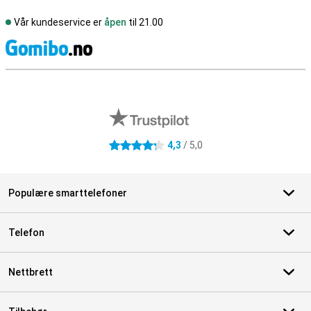
Vår kundeservice er
åpen
til 21.00
S
Eksterne butikkomtaler
4,3
/ 5,0
4.3 stjerner
Populære smarttelefoner
Telefon
Nettbrett