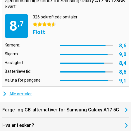
Gjennomsnittlige score for Samsung Galaxy A17 5G 128GB
Batteriet på 5000 mAh tar deg uanstrengt gjennom dagen, selv ved
Svart:
tung bruk som strømming, fotografering og navigering. Hvis du
trenger å lade batteriet, kan du gjøre det raskt takket være
326 bekreftede omtaler
hurtigladefunksjonen, slik at du raskt kan komme i gang igjen.
8
,7
4.5 stjerner
Kombinasjonen av energieffektiv maskinvare og et stort batteri
sørger for at enheten varer lenge uten at du hele tiden må lete
Flott
etter en lader. Dette gir deg mer frihet og mindre bekymringer i
løpet av dagen.
8,6
Kamera:
9,0
Skjerm:
8,4
Hastighet:
8,6
Batterilevetid:
9,1
Valuta for pengene:
Alle omtaler
Farge- og GB-alternativer for Samsung Galaxy A17 5G
Hva er i esken?