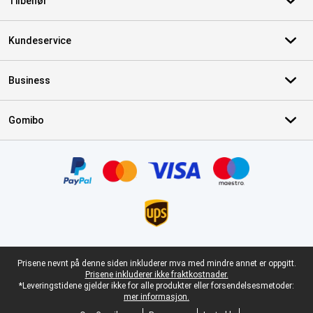
Tilbehør
Kundeservice
Business
Gomibo
Sertifikater, betalingsmåter, leveringstjenestepartnere
Juridisk bunntekst
Prisene nevnt på denne siden inkluderer mva med mindre annet er oppgitt.
Prisene inkluderer ikke fraktkostnader.
*Leveringstidene gjelder ikke for alle produkter eller forsendelsesmetoder:
mer informasjon.