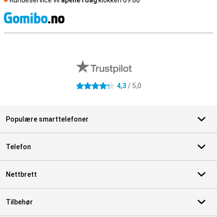
Kundeservice vil
åpene i dag
klokken 09.00
S
Eksterne butikkomtaler
4,3
/ 5,0
4.3 stjerner
Populære smarttelefoner
Telefon
Nettbrett
Tilbehør