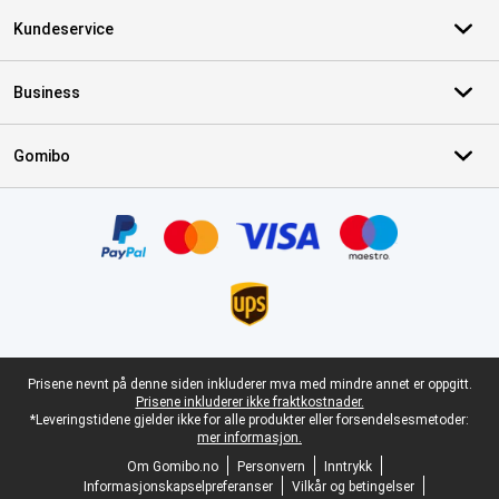
Kundeservice
Business
Gomibo
Sertifikater, betalingsmåter, leveringstjenestepartnere
Juridisk bunntekst
Prisene nevnt på denne siden inkluderer mva med mindre annet er oppgitt.
Prisene inkluderer ikke fraktkostnader.
*Leveringstidene gjelder ikke for alle produkter eller forsendelsesmetoder:
mer informasjon.
Om Gomibo.no
Personvern
Inntrykk
Informasjonskapselpreferanser
Vilkår og betingelser