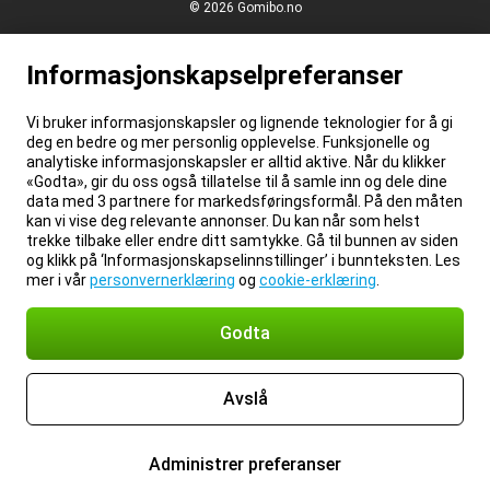
© 2026 Gomibo.no
Informasjonskapselpreferanser
Vi bruker informasjonskapsler og lignende teknologier for å gi
deg en bedre og mer personlig opplevelse. Funksjonelle og
analytiske informasjonskapsler er alltid aktive. Når du klikker
«Godta», gir du oss også tillatelse til å samle inn og dele dine
data med 3 partnere for markedsføringsformål. På den måten
kan vi vise deg relevante annonser. Du kan når som helst
trekke tilbake eller endre ditt samtykke. Gå til bunnen av siden
og klikk på ‘Informasjonskapselinnstillinger’ i bunnteksten. Les
mer i vår
personvernerklæring
og
cookie-erklæring
.
Godta
Avslå
Administrer preferanser