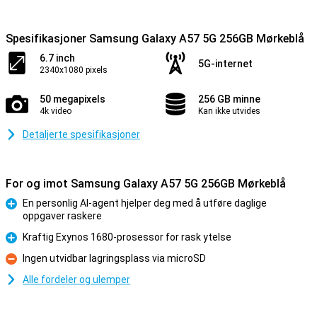
Spesifikasjoner Samsung Galaxy A57 5G 256GB Mørkeblå
6.7 inch
5G-internet
2340x1080 pixels
50 megapixels
256 GB minne
4k video
Kan ikke utvides
Detaljerte spesifikasjoner
For og imot Samsung Galaxy A57 5G 256GB Mørkeblå
En personlig AI-agent hjelper deg med å utføre daglige
oppgaver raskere
Fordel
Kraftig Exynos 1680-prosessor for rask ytelse
Fordel
Ingen utvidbar lagringsplass via microSD
Ulempe
Alle fordeler og ulemper