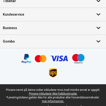
Tilbehør
Kundeservice
Business
Gomibo
Sertifikater, betalingsmåter, leveringstjenestepartnere
Juridisk bunntekst
Prisene nevnt på denne siden inkluderer mva med mindre annet er oppgitt.
Prisene inkluderer ikke fraktkostnader.
*Leveringstidene gjelder ikke for alle produkter eller forsendelsesmetoder:
mer informasjon.