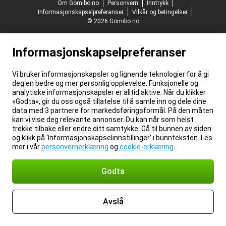
Om Gomibo.no
Personvern
Inntrykk
Informasjonskapselpreferanser
Vilkår og betingelser
© 2026 Gomibo.no
Informasjonskapselpreferanser
Vi bruker informasjonskapsler og lignende teknologier for å gi
deg en bedre og mer personlig opplevelse. Funksjonelle og
analytiske informasjonskapsler er alltid aktive. Når du klikker
«Godta», gir du oss også tillatelse til å samle inn og dele dine
data med 3 partnere for markedsføringsformål. På den måten
kan vi vise deg relevante annonser. Du kan når som helst
trekke tilbake eller endre ditt samtykke. Gå til bunnen av siden
og klikk på ‘Informasjonskapselinnstillinger’ i bunnteksten. Les
mer i vår
personvernerklæring
og
cookie-erklæring
.
Godta
Avslå