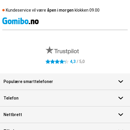
Kundeservice vil være
åpen i morgen
klokken 09.00
S
Eksterne butikkomtaler
4,3
/ 5,0
4.3 stjerner
Populære smarttelefoner
Telefon
Nettbrett