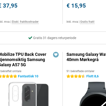
€ 37,95
€ 15,95
nkl. mva
|
Ekskl. fraktkostnader
Inkl. mva
|
Gratis frakt
Gratis 31 dagers returperiode
Mobilize TPU Back Cover
Samsung Galaxy Wat
Gjennomsiktig Samsung
40mm Mørkegrå
Galaxy A57 5G
 bekreftet omtale
91 bekreftede omtaler
Fantastisk 10
Flott 8,6
 stjerner
4.5 stjerner