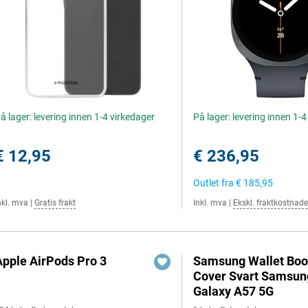
å lager: levering innen 1-4 virkedager
På lager: levering innen 1-
€ 12,95
€ 236,95
Outlet fra
€ 185,95
nkl. mva
|
Gratis frakt
Inkl. mva
|
Ekskl. fraktkostnade
Apple AirPods Pro 3
Samsung Wallet Bo
Cover Svart Samsun
Galaxy A57 5G