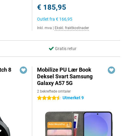
€ 185,95
Outlet fra
€ 166,95
Inkl. mva
|
Ekskl. fraktkostnader
Gratis retur
ch 8
Mobilize PU Lær Book
Deksel Svart Samsung
Galaxy A57 5G
2 bekreftede omtaler
Utmerket 9
4.5 stjerner