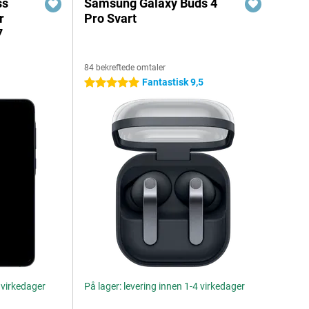
ss
Samsung Galaxy Buds 4
r
Pro Svart
7
84 bekreftede omtaler
Fantastisk 9,5
5 stjerner
4 virkedager
På lager: levering innen 1-4 virkedager