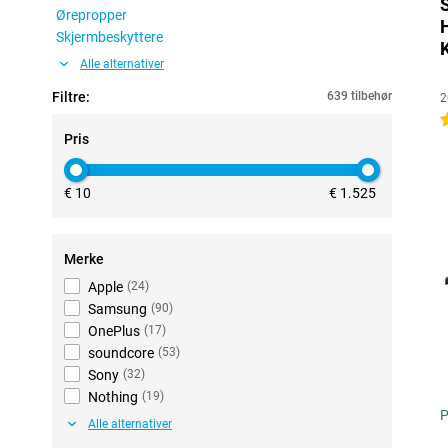
Ørepropper
Skjermbeskyttere
Alle alternativer
Filtre:
639 tilbehør
2
4
Pris
€ 10
€ 1.525
Merke
Apple
(
24
)
Samsung
(
90
)
OnePlus
(
17
)
soundcore
(
53
)
Sony
(
32
)
Nothing
(
19
)
P
Alle alternativer