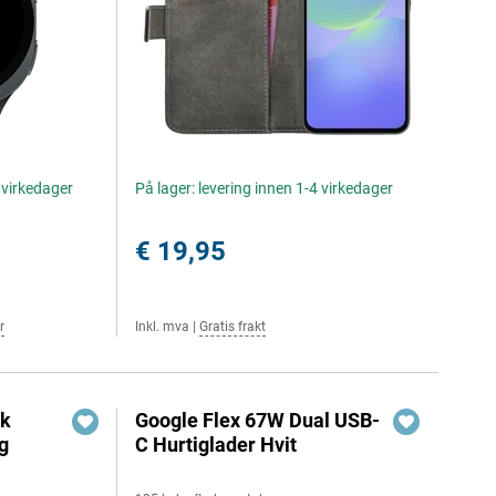
4 virkedager
På lager: levering innen 1-4 virkedager
€ 19,95
r
Inkl. mva
|
Gratis frakt
ok
Google Flex 67W Dual USB-
g
C Hurtiglader Hvit