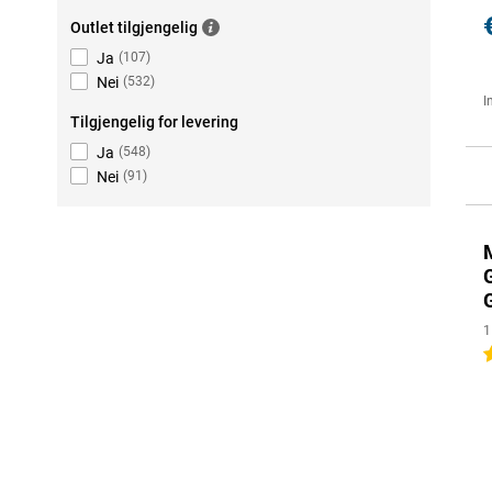
Outlet tilgjengelig
Ja
(
107
)
Nei
(
532
)
I
Tilgjengelig for levering
Ja
(
548
)
Nei
(
91
)
1
5