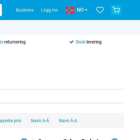
NO
Business
Logg Inn
is
returnering
Rask
levering
øyeste pris
Navn A-Å
Navn Å-A