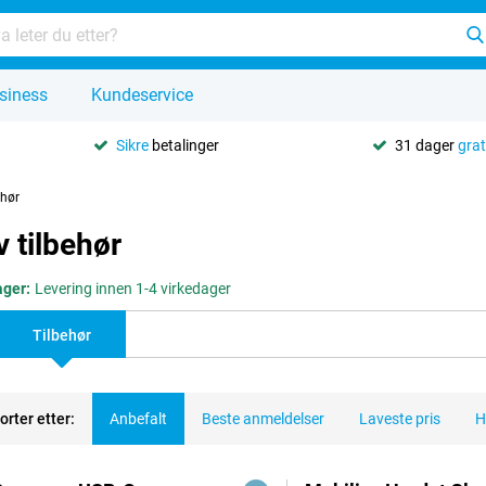
siness
Kundeservice
Sikre
betalinger
31 dager
grat
ehør
 tilbehør
ager:
Levering innen 1-4 virkedager
Tilbehør
orter etter:
Anbefalt
Beste anmeldelser
Laveste pris
H
dukter