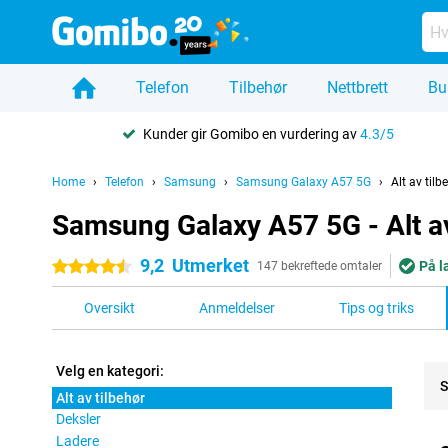
Telefon
Tilbehør
Nettbrett
Bu
Kunder gir Gomibo en vurdering av
4.3/5
Home
Telefon
Samsung
Samsung Galaxy A57 5G
Alt av tilb
Samsung Galaxy A57 5G - Alt av
9,2
Utmerket
På l
4.5 stjerner
147 bekreftede omtaler
Oversikt
Anmeldelser
Tips og triks
Velg en kategori:
S
Alt av tilbehør
Deksler
Pro
Ladere