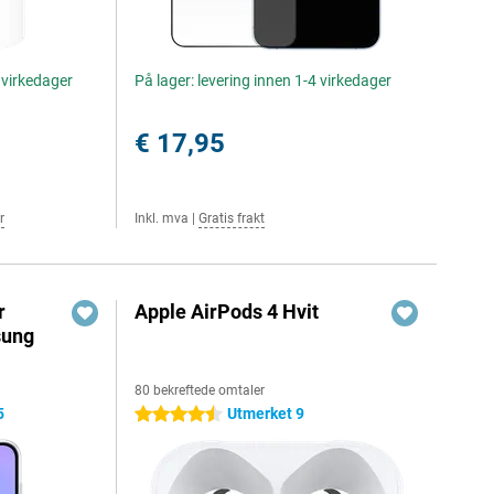
4 virkedager
På lager: levering innen 1-4 virkedager
€ 17,95
r
Inkl. mva
|
Gratis frakt
r
Apple AirPods 4 Hvit
sung
80 bekreftede omtaler
5
Utmerket 9
4.5 stjerner