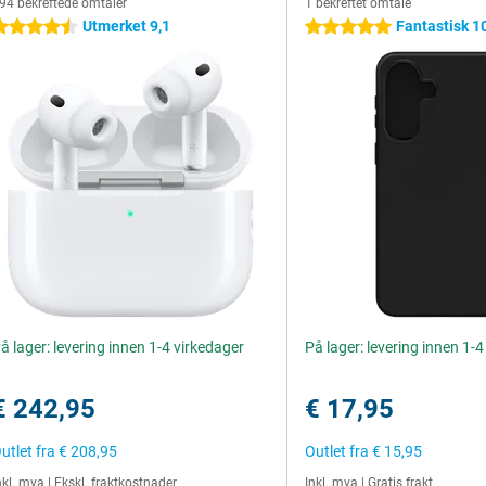
94 bekreftede omtaler
1 bekreftet omtale
Utmerket 9,1
Fantastisk 1
.5 stjerner
5 stjerner
å lager: levering innen 1-4 virkedager
På lager: levering innen 1-
€ 242,95
€ 17,95
utlet fra
€ 208,95
Outlet fra
€ 15,95
nkl. mva
|
Ekskl. fraktkostnader
Inkl. mva
|
Gratis frakt