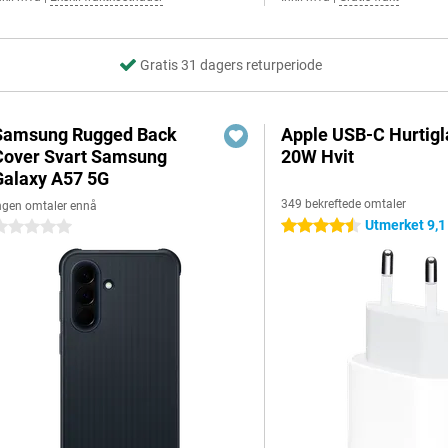
Gratis 31 dagers returperiode
Samsung Rugged Back
Apple USB-C Hurtigl
Cover Svart Samsung
20W Hvit
Galaxy A57 5G
349 bekreftede omtaler
ngen omtaler ennå
Utmerket 9,1
4.5 stjerner
 stjerner