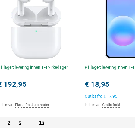
å lager: levering innen 1-4 virkedager
På lager: levering innen 1-
€ 192,95
€ 18,95
Outlet fra
€ 17,95
nkl. mva
|
Ekskl. fraktkostnader
Inkl. mva
|
Gratis frakt
2
3
…
15