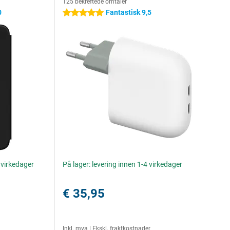
125 bekreftede omtaler
0
Fantastisk 9,5
5 stjerner
4 virkedager
På lager: levering innen 1-4 virkedager
€ 35,95
Inkl. mva
|
Ekskl. fraktkostnader