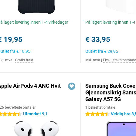
å lager: levering innen 1-4 virkedager
På lager: levering innen 1-
€ 19,95
€ 33,95
utlet fra
€ 18,95
Outlet fra
€ 29,95
nkl. mva
|
Gratis frakt
Inkl. mva
|
Ekskl. fraktkostnade
Apple AirPods 4 ANC Hvit
Samsung Back Cove
Gjennomsiktig Sam
Galaxy A57 5G
26 bekreftede omtaler
1 bekreftet omtale
Utmerket 9,1
Veldig bra 8,
.5 stjerner
4.5 stjerner