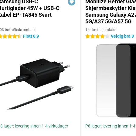
Samsung USB-C
Mobilize Herdet Gla
Hurtiglader 45W + USB-C
Skjermbeskytter Kla
Kabel EP-TA845 Svart
Samsung Galaxy A2
5G/A37 5G/A57 5G
03 bekreftede omtaler
1 bekreftet omtale
Flott 8,9
Veldig bra 8
.5 stjerner
4 stjerner
å lager: levering innen 1-4 virkedager
På lager: levering innen 1-