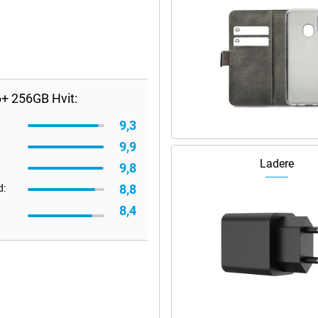
+ 256GB Hvit:
9,3
9,9
Ladere
9,8
8,8
d:
8,4