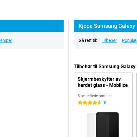
Kjøpe Samsung Galaxy 
ulemper
Gå rett til:
Tilbehør
Populær
Tilbehør til Samsung Galaxy
Skjermbeskytter av
herdet glass - Mobilize
5 bekreftede omtaler
9
4.5 stjerner