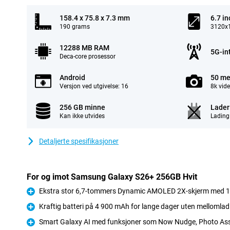
158.4 x 75.8 x 7.3 mm
6.7 in
190 grams
3120x1
12288 MB RAM
5G-in
Deca-core prosessor
Android
50 me
Versjon ved utgivelse: 16
8k vid
256 GB minne
Lader 
Kan ikke utvides
Lading
Detaljerte spesifikasjoner
For og imot Samsung Galaxy S26+ 256GB Hvit
Ekstra stor 6,7-tommers Dynamic AMOLED 2X-skjerm med 1
Fordel
Kraftig batteri på 4 900 mAh for lange dager uten mellomlad
Fordel
Smart Galaxy AI med funksjoner som Now Nudge, Photo Ass
Fordel