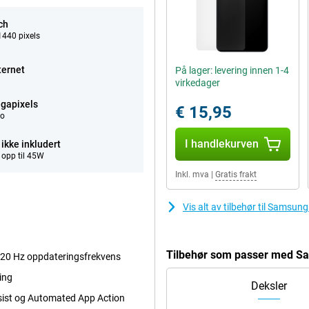
ch
440 pixels
ternet
På lager: levering innen 1-4
virkedager
gapixels
€ 15,95
eo
I handlekurven
ikke inkludert
 opp til 45W
Inkl. mva
|
Gratis frakt
Vis alt av tilbehør til Samsu
Tilbehør som passer med S
20 Hz oppdateringsfrekvens
ing
Deksler
ist og Automated App Action