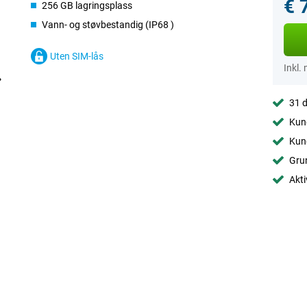
€ 
256 GB lagringsplass
Vann- og støvbestandig (IP68 )
Uten SIM-lås
Inkl.
31 d
Kund
Kund
Grun
Akti