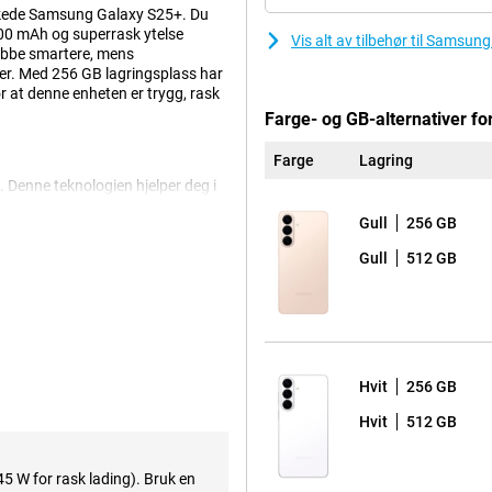
ykkede Samsung Galaxy S25+. Du
900 mAh og superrask ytelse
Vis alt av tilbehør til Samsu
jobbe smartere, mens
ner. Med 256 GB lagringsplass har
r at denne enheten er trygg, rask
Farge- og GB-alternativer f
Farge
Lagring
 Denne teknologien hjelper deg i
ant informasjon til nøyaktig rett
Gull
256 GB
 Da vil telefonen din foreslå
u dessuten utføre flere
Gull
512 GB
il telefonen søke etter
in. Du trenger ikke lenger å bytte
e kombinasjonen gir et friskt og
dinger og innstillinger.
 mot uønskede anrop. Bilder og
Hvit
256 GB
llt ut, og takket være Ambient One
Hvit
512 GB
45 W for rask lading). Bruk en
 øyeblikk med knivskarp klarhet.