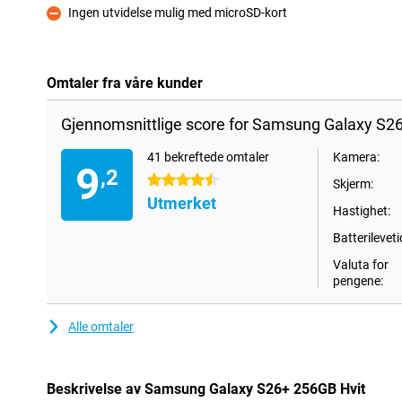
Ingen utvidelse mulig med microSD-kort
Ulempe
Omtaler fra våre kunder
Gjennomsnittlige score for Samsung Galaxy S26
41 bekreftede omtaler
Kamera:
9
,2
4.5 stjerner
Skjerm:
Utmerket
Hastighet:
Batterileveti
Valuta for
pengene:
Alle omtaler
Beskrivelse av Samsung Galaxy S26+ 256GB Hvit