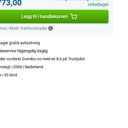
773,00
virkedager
Legg til i handlekurven
 mva
|
Ekskl. fraktkostnader
ager gratis avkastning
eservice tilgjengelig daglig
er vurderer Gomibo.no med en 8,6 på Trustpilot
nlagt i 2006 i Nederland
v i 30 land