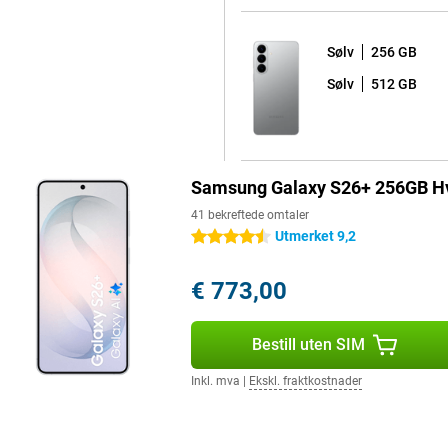
dløst, noe som er praktisk når du
imalisering tilpasser enheten
Sølv
256 GB
 brukeropplevelsen. For eksempel
 og 120 Hz.
Sølv
512 GB
plass og komfort. Du får lyse
ster er skjermen lett å lese i
 Hz sørger for jevne bilder under
Samsung Galaxy S26+ 256GB Hv
41 bekreftede omtaler
Utmerket 9,2
4.5 stjerner
ar hele syv Android-
r at enheten din vil være trygg og
€ 773,00
ger i grensesnittet får du
ackere og ondsinnede apper på
 fremover.
Bestill uten SIM
Inkl. mva
|
Ekskl. fraktkostnader
 Galaxy S26+ 256 GB White
tch Ultra eller Galaxy Buds 4
varsler på klokken, automatisk