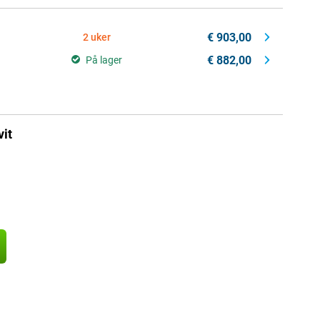
€ 903,00
2 uker
€ 882,00
På lager
it