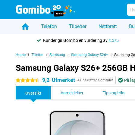
Telefon
Tilbehør
Nettbrett
Bu
Kunder gir Gomibo en vurdering av
4.3/5
Home
Telefon
Samsung
Samsung Galaxy S26+
Samsung Gal
Samsung Galaxy S26+ 256GB H
9,2
Utmerket
På la
4.5 stjerner
41 bekreftede omtaler
Anmeldelser
Tips og triks
Oversikt