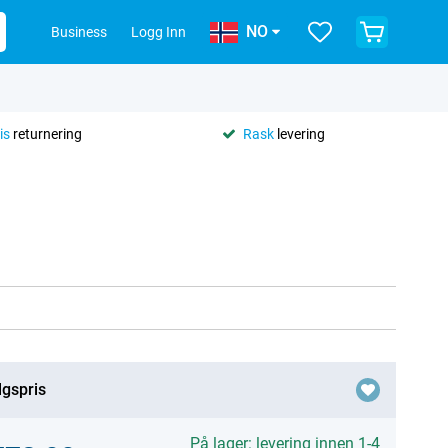
NO
Business
Logg Inn
is
returnering
Rask
levering
lgspris
På lager: levering innen 1-4