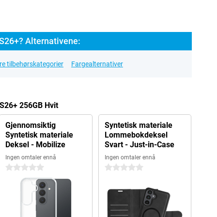
S26+? Alternativene:
e tilbehørskategorier
Fargealternativer
 S26+ 256GB Hvit
Gjennomsiktig
Syntetisk materiale
Syntetisk materiale
Lommebokdeksel
Deksel - Mobilize
Svart - Just-in-Case
Ingen omtaler ennå
Ingen omtaler ennå
0 stjerner
0 stjerner