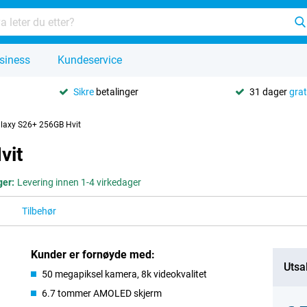
siness
Kundeservice
Sikre
betalinger
31 dager
grat
axy S26+ 256GB Hvit
vit
ger:
Levering innen 1-4 virkedager
Tilbehør
Kunder er fornøyde med:
Utsa
50 megapiksel kamera, 8k videokvalitet
6.7 tommer AMOLED skjerm