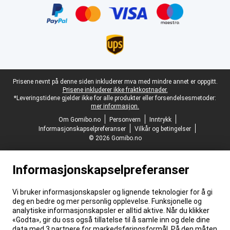
Juridisk bunntekst
Prisene nevnt på denne siden inkluderer mva med mindre annet er oppgitt.
Prisene inkluderer ikke fraktkostnader.
*Leveringstidene gjelder ikke for alle produkter eller forsendelsesmetoder:
mer informasjon.
Om Gomibo.no
Personvern
Inntrykk
Informasjonskapselpreferanser
Vilkår og betingelser
© 2026 Gomibo.no
Informasjonskapselpreferanser
Vi bruker informasjonskapsler og lignende teknologier for å gi
deg en bedre og mer personlig opplevelse. Funksjonelle og
analytiske informasjonskapsler er alltid aktive. Når du klikker
«Godta», gir du oss også tillatelse til å samle inn og dele dine
data med 3 partnere for markedsføringsformål. På den måten