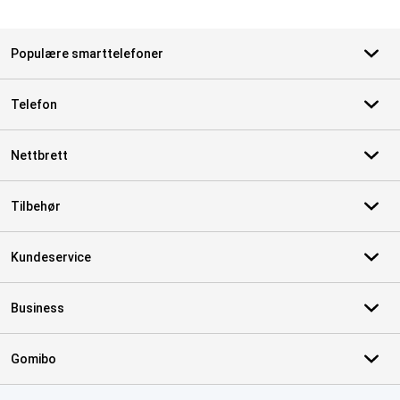
Populære smarttelefoner
Telefon
Nettbrett
Tilbehør
Kundeservice
Business
Gomibo
Sertifikater, betalingsmåter, leveringstjenestepartnere