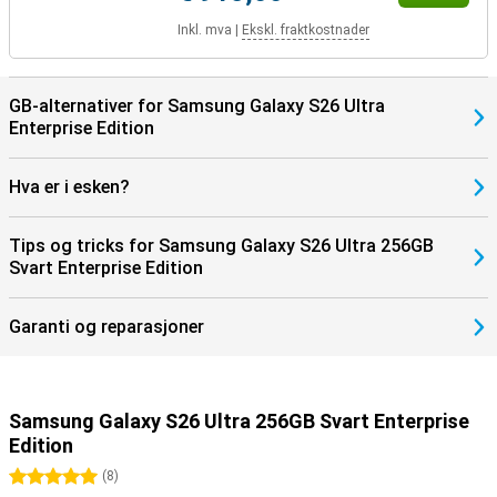
sportsdataene dine. Eller par den nye enheten din med Samsung
Galaxy Buds 4 eller Samsung Galaxy Buds 4 Pro. På denne måten
Inkl. mva
|
Ekskl. fraktkostnader
blir du varslet når du mottar en samtale, og du kan svare med ett
trykk på øreproppene.
GB-alternativer for Samsung Galaxy S26 Ultra
Oppdag mer med Galaxy S26-serien
Enterprise Edition
Er du nysgjerrig på de andre modellene i Samsung Galaxy S26-
serien? Sjekk også ut Samsung Galaxy S26 og Samsung Galaxy
S26+.
Hva er i esken?
Tips og tricks for Samsung Galaxy S26 Ultra 256GB
Svart Enterprise Edition
Garanti og reparasjoner
Samsung Galaxy S26 Ultra 256GB Svart Enterprise
Edition
5 stjerner
(
8
)