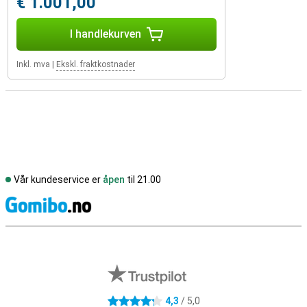
€ 1.001,00
I handlekurven
Inkl. mva
|
Ekskl. fraktkostnader
Vår kundeservice er
åpen
til 21.00
S
Eksterne butikkomtaler
4,3
/ 5,0
4.3 stjerner