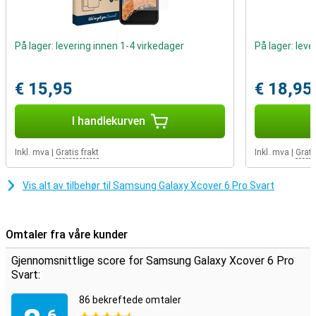
and private number in one phone. There is also room for a microSD
card, so that you can expand the memory up to 1 TB.
Take photos and videos underwater
På lager: levering innen 1-4 virkedager
På lager: leve
This smartphone has an IP certification of IPX8, which means you
can use it underwater. Would you like to take photos and videos
€ 15,95
€ 18,95
underwater? Then choose this phone. Do you ever drop your
phone? With this Samsung Galaxy Xcover 6 Pro, that is no problem.
It meets the military standard, so it can take a beating.
I handlekurven
Inkl. mva
|
Gratis frakt
Inkl. mva
|
Grati
Vis alt av tilbehør til Samsung Galaxy Xcover 6 Pro Svart
Omtaler fra våre kunder
Gjennomsnittlige score for Samsung Galaxy Xcover 6 Pro
Svart:
86 bekreftede omtaler