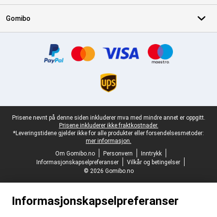
Gomibo
Sertifikater, betalingsmåter, leveringstjenestepartnere
Juridisk bunntekst
Prisene nevnt på denne siden inkluderer mva med mindre annet er oppgitt.
Prisene inkluderer ikke fraktkostnader.
*Leveringstidene gjelder ikke for alle produkter eller forsendelsesmetoder:
mer informasjon.
Om Gomibo.no
Personvern
Inntrykk
Informasjonskapselpreferanser
Vilkår og betingelser
© 2026 Gomibo.no
Informasjonskapselpreferanser