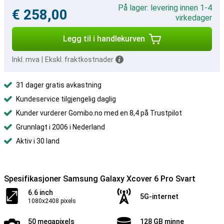
På lager: levering innen 1-4
€ 258,00
virkedager
Legg til i handlekurven
Inkl. mva
|
Ekskl. fraktkostnader
31 dager gratis avkastning
Kundeservice tilgjengelig daglig
Kunder vurderer Gomibo.no med en 8,4 på Trustpilot
Grunnlagt i 2006 i Nederland
Aktiv i 30 land
Spesifikasjoner Samsung Galaxy Xcover 6 Pro Svart
6.6 inch
5G-internet
1080x2408 pixels
50 megapixels
128 GB minne