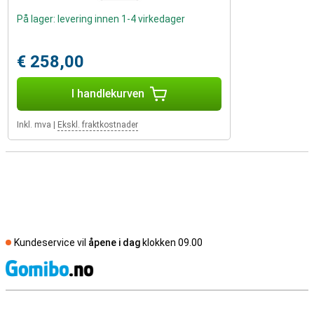
På lager: levering innen 1-4 virkedager
€ 258,00
I handlekurven
Inkl. mva
|
Ekskl. fraktkostnader
Kundeservice vil
åpene i dag
klokken 09.00
S
Eksterne butikkomtaler