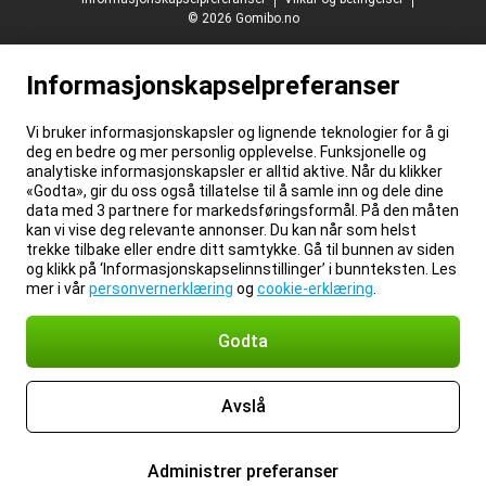
© 2026 Gomibo.no
Informasjonskapselpreferanser
Vi bruker informasjonskapsler og lignende teknologier for å gi
deg en bedre og mer personlig opplevelse. Funksjonelle og
analytiske informasjonskapsler er alltid aktive. Når du klikker
«Godta», gir du oss også tillatelse til å samle inn og dele dine
data med 3 partnere for markedsføringsformål. På den måten
kan vi vise deg relevante annonser. Du kan når som helst
trekke tilbake eller endre ditt samtykke. Gå til bunnen av siden
og klikk på ‘Informasjonskapselinnstillinger’ i bunnteksten. Les
mer i vår
personvernerklæring
og
cookie-erklæring
.
Godta
Avslå
Administrer preferanser