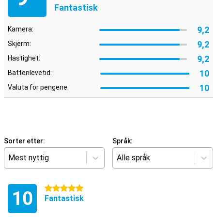
Fantastisk
9,2
Kamera:
9,2
Skjerm:
9,2
Hastighet:
10
Batterilevetid:
10
Valuta for pengene:
Sorter etter:
Språk:
Mest nyttig
Alle språk
5 stjerner
10
Fantastisk