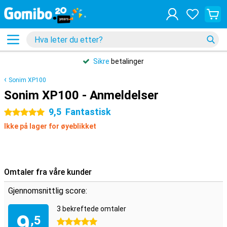
Sikre
betalinger
Sonim XP100
Sonim XP100 - Anmeldelser
9,5
Fantastisk
5 stjerner
Ikke på lager for øyeblikket
Omtaler fra våre kunder
Gjennomsnittlig score:
3 bekreftede omtaler
9
,5
5 stjerner