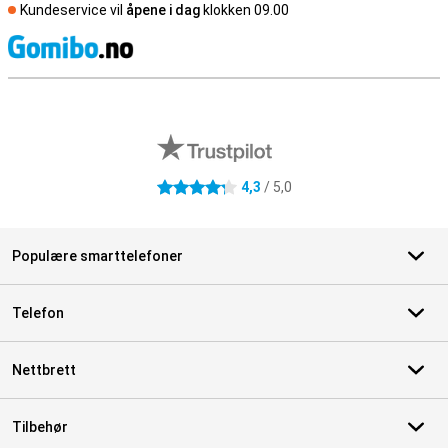
Kundeservice vil
åpene i dag
klokken 09.00
S
Eksterne butikkomtaler
4,3
/ 5,0
4.3 stjerner
Populære smarttelefoner
Telefon
Nettbrett
Tilbehør