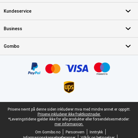
Kundeservice
Business
Gomibo
Sertifikater, betalingsmåter, leveringstjenestepartnere
Juridisk bunntekst
Prisene nevnt på denne siden inkluderer mva med mindre annet er oppgitt.
Prisene inkluderer ikke fraktkostnader.
*Leveringstidene gjelder ikke for alle produkter eller forsendelsesmetoder:
mer informasjon.
Om Gomibo.no
Personvern
Inntrykk
Informasjonskapselpreferanser
Vilkår og betingelser