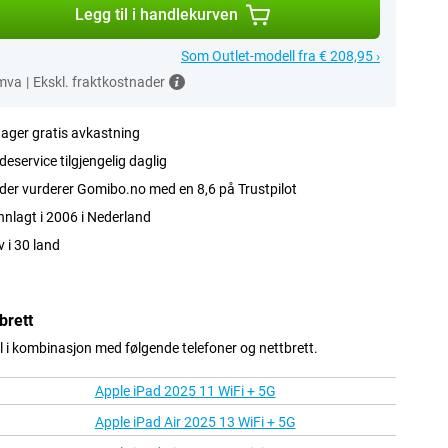
Legg til i handlekurven
Som Outlet-modell fra € 208,95 ›
 mva
|
Ekskl. fraktkostnader
ager gratis avkastning
eservice tilgjengelig daglig
er vurderer Gomibo.no med en 8,6 på Trustpilot
nlagt i 2006 i Nederland
v i 30 land
brett
 i kombinasjon med følgende telefoner og nettbrett.
Apple iPad 2025 11 WiFi + 5G
Apple iPad Air 2025 13 WiFi + 5G