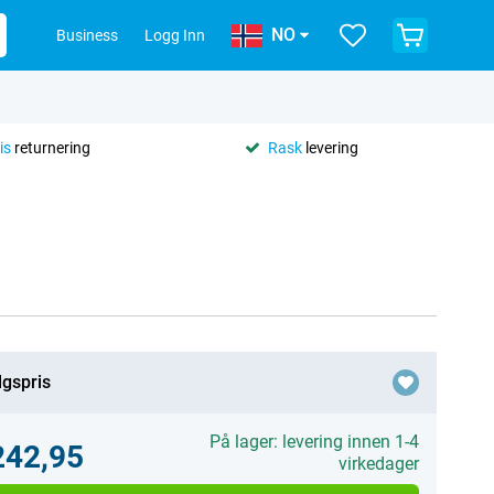
NO
Business
Logg Inn
is
returnering
Rask
levering
lgspris
På lager: levering innen 1-4
242,95
virkedager