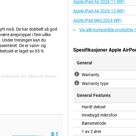
Apple iPad Air 2026 11 WiFi
Apple iPad Air 2026 13 WiFi
Apple iPad Mini 2024 WiFi
nytt nivå. De har dobbelt så god
Vis alle kompatible produkter 
være ørepropper i fem ulike
. Under treningen kan du
ssenteret. De er vann- og
Spesifikasjoner Apple AirPo
deetuiet er laget av 65 %
General
Warranty
treningen din. Mens du trener,
erer sammen med appene Helse og
Warranty type
er, vil Apple AirPods Pro (3.
en at du trenger flere wearables!
General Features
Hardt deksel
gste Apple har utviklet til dags
Innebygd mikrofon
toret. Du kan også velge
Bæremetode
 av øreproppene. AirPods Pro
.
1 av 2 ører
8,1