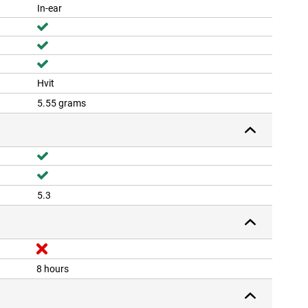
In-ear
Hvit
5.55 grams
5.3
8 hours