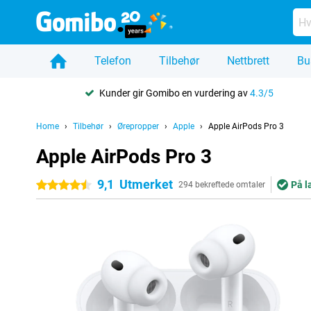
Telefon
Tilbehør
Nettbrett
Bu
Kunder gir Gomibo en vurdering av
4.3/5
Home
Tilbehør
Ørepropper
Apple
Apple AirPods Pro 3
Apple AirPods Pro 3
9,1
Utmerket
På l
4.5 stjerner
294 bekreftede omtaler