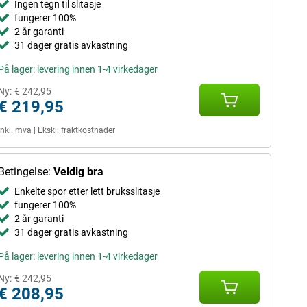
Ingen tegn til slitasje
fungerer 100%
2 år garanti
31 dager gratis avkastning
På lager: levering innen 1-4 virkedager
Ny:
€ 242,95
€ 219,95
Inkl. mva
|
Ekskl. fraktkostnader
Betingelse:
Veldig bra
Enkelte spor etter lett bruksslitasje
fungerer 100%
2 år garanti
31 dager gratis avkastning
På lager: levering innen 1-4 virkedager
Ny:
€ 242,95
€ 208,95