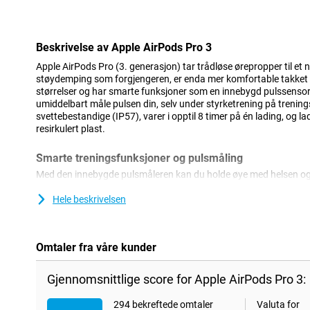
Ulempe
Beskrivelse av Apple AirPods Pro 3
Apple AirPods Pro (3. generasjon) tar trådløse ørepropper til et 
støydemping som forgjengeren, er enda mer komfortable takket 
størrelser og har smarte funksjoner som en innebygd pulssensor
umiddelbart måle pulsen din, selv under styrketrening på trening
svettebestandige (IP57), varer i opptil 8 timer på én lading, og la
resirkulert plast.
Smarte treningsfunksjoner og pulsmåling
Med den innebygde pulsmåleren kan du holde øye med helsen og 
registrerer du pulsen din direkte gjennom AirPods. Dette fung
Trening på iPhone. Enten du løper, går eller trener på treningssent
Hele beskrivelsen
generasjon) hjelpe deg med å følge med på prestasjonene dine ut
Støydemping og hørselsbeskyttelse
Omtaler fra våre kunder
Støyreduksjonen i Apple AirPods Pro (3. generasjon) er den krafti
dato. Omgivelsesstøy forsvinner, selv i overfylte tog eller på kon
Gjennomsnittlige score for Apple AirPods Pro 3:
gjennomsiktighetsmodus, slik at du kan føre samtaler uten å ta
beskytter deg også mot høye støytopper og støtter høreapparat
294 bekreftede omtaler
Valuta for