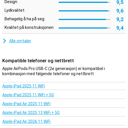
Disse AirPods støtter aktiv støydemping, slik at du kan lytte til
9,5
Design:
musikken din i ro og mak i travle omgivelser, siden lyder utenfra
9,6
Lydkvalitet:
filtreres bort. Det finnes også en åpenhetsmodus, slik at du kan
føre en samtale uten å ta av deg øreproppene.
9,2
Behagelig å ha på seg:
9,4
Kvalitet på konstruksjonen:
Kontroll via øretelefonene
Du styrer øretelefonene via de trykkfølsomme stilkene, uten å
måtte bruke telefonen. Trykk én gang for å sette på pause, to
Alle omtaler
ganger for å hoppe over et spor og sveip opp eller ned for å justere
volumet. På denne måten kan du bare la telefonen ligge i lommen
mens du løper!
Kompatible telefoner og nettbrett
Lengre batterilevetid
Apple AirPods Pro USB-C (2e generasjon) er kompatibel i
kombinasjon med følgende telefoner og nettbrett.
AirPods Pro 2 varer i opptil 6 timer på én batterilading, noe som er
nok for de fleste brukere til å komme seg gjennom dagen. Trenger
du fortsatt mer strøm? Da gir ladeetuiet fortsatt nok strøm til å
Apple iPad 2025 11 WiFi
fullade øretelefonene fire ganger.
Apple iPad 2025 11 WiFi + 5G
Lett å finne
Apple iPad Air 2025 11 WiFi
Mister du ofte øretelefonene dine? Ikke noe problem med Apple
Apple iPad Air 2025 13 WiFi + 5G
AirPods Pro 2! Begge øretelefonene har nemlig innebygde
høyttalere som piper når du mister dem. Så du slipper å lete etter
Apple iPad Air 2026 11 WiFi
dem før du går ut av døren!