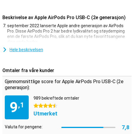
Beskrivelse av Apple AirPods Pro USB-C (2e generasjon)
september 2022 lanserte Apple andre generasjon av AirPods
Pro. Disse AirPods Pro 2 har bedre lydkvalitet og støydemping
enn de første AirPods Pro, slik at du kan nyte favorittsangene
dine enda bedre.
AirPods Pro 2 har fått nye trykkfølsomme sensorer som lar deg
Hele beskrivelsen
justere volumet ved å sveipe opp eller ned. Batterilevetiden er også
forbedret, slik at du ikke trenger å lade øretelefonene like ofte.
Sammen med ladeetuiet holder øretelefonene i 30 timer.
Omtaler fra våre kunder
USB-C-tilkobling
Gjennomsnittlige score for Apple AirPods Pro USB-C (2e
Denne varianten av Apple Airpods Pro (2. generasjon) har USB-C-
generasjon):
tilkobling. Dette er den samme tilkoblingen som de fleste telefoner
og annet tilbehør, så du trenger bare én lader til alle enhetene dine!
989 bekreftede omtaler
9
,1
4.5 stjerner
Utmerket lydkvalitet og støydemping
Utmerket
Apple AirPods Pro 2 har utmerket lydkvalitet som lar deg høre både
høye og lave toner tydelig. Balansen justeres automatisk basert på
7,8
innholdet du lytter til, slik at lyden alltid er optimal.
Valuta for pengene: