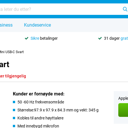
siness
Kundeservice
Sikre
betalinger
31 dager
grat
ni USB-C Svart
art
er tilgjengelig
Kunder er fornøyde med:
Apple
50 -60 Hz frekvensområde
Størrelse:97.9 x 97.9 x 84.3 mm og vekt: 345 g
Kobles til andre høyttalere
Med innebygd mikrofon