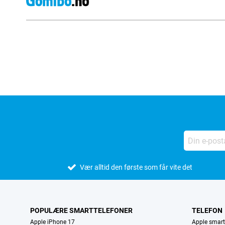
Eksterne butikkomtaler
Vær alltid den første som får vite det
POPULÆRE SMARTTELEFONER
TELEFON
Apple iPhone 17
Apple smart