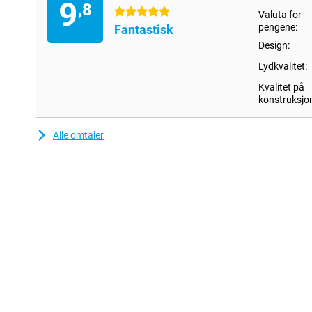
9
Med sin kompakte design passer HomePod Mini inn i ethvert interi
,8
5 stjerner
Valuta for
den et vakkert utseende, mens det myke stoffeksteriøret gir et su
pengene:
Fantastisk
bakgrunnsbelyste berøringspanelet på toppen av høyttaleren gjør 
betjene den, slik at du alltid har rask tilgang til favorittmusikken 
Design:
være USB-C-tilkoblingen er Apple HomePod Mini også enkel å lad
Lydkvalitet:
Kvalitet på
konstruksjo
Alle omtaler