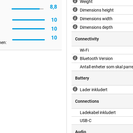
Weight
ør. Den stilige svarte fargen gir
8,8
btilt utseende. Det
Dimensions height
det enkelt og visuelt tiltalende å
og -innstillingene dine. Takket
Dimensions width
10
e.
Dimensions depth
10
10
Connectivity
nen:
Wi-Fi
Bluetooth Version
Antall enheter som skal parr
Battery
Lader inkludert
Connections
Ladekabel inkludert
USB-C
Audio