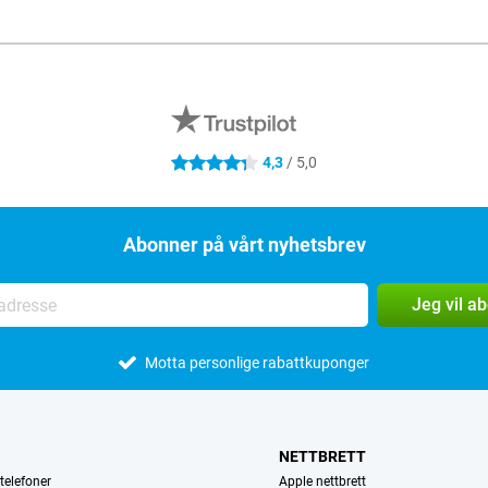
4,3
/ 5,0
4.3 stjerner
Abonner på vårt nyhetsbrev
Jeg vil a
Motta personlige rabattkuponger
NETTBRETT
telefoner
Apple nettbrett