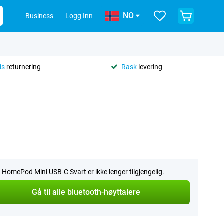
NO
Business
Logg Inn
is
returnering
Rask
levering
 HomePod Mini USB-C Svart er ikke lenger tilgjengelig.
Gå til alle bluetooth-høyttalere