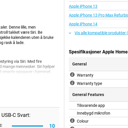
Apple iPhone 13
Apple iPhone 13 Pro Max Refurbi
Apple iPhone 14
er. Denne lille, men
roll takket være Siri. Be
Vis alle kompatible produkter 
 sjekke kalenderen uten å bruke
g rask å lade.
Spesifikasjoner Apple Home
ring via Siri. Med fire
General
med mange mennesker. Siri hjelper
ed smarte oppgaver i hjemmet,
Warranty
t med Apple Home-appen, noe som
Warranty type
General Features
 høyttaleren fyller ethvert rom
Tilsvarende app
 lydoptimalisering. Enten du liker
ePod Mini en fyldig lydopplevelse.
Innebygd mikrofon
 USB-C Svart:
Colour
10
d: