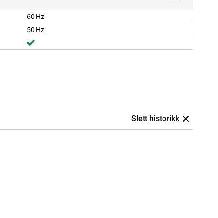
60 Hz
50 Hz
Slett historikk