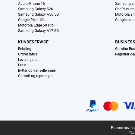
Apple iPhone 16
Samsung sm
Samsung Galaxy S26
OnePlus sma
Samsung Galaxy A56 5G
Motorola sm
Google Pixel 10a
Google smar
Motorola Edge 60 Pro
Samsung Galaxy A17 5G
KUNDESERVICE
BUSINES
Betaling
Gomibo Bus
Ordrestatus
Registrer d
Leveringstid
Frakt
Bytter og kanselleringer
Garanti og reparasjon
Sertifikater, betalingsmåter, leveringstjenestepartnere
Juridisk bunntekst
Prisene nevnt 
*Le