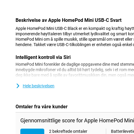
Ulempe
Beskrivelse av Apple HomePod Mini USB-C Svart
Apple HomePod Mini USB-C Black er en kompakt og kraftig høyttal
imponerende høyttaleren tilbyr utmerket lydkvalitet og smart kont
HomePod Mini om å spille musikk, stille spørsmål om været eller
hendene. Takket være USB-C-tilkoblingen er enheten også enkel o
Intelligent kontroll via Siri
HomePod Mini forenkler de daglige oppgavene dine med stemmesty
innebygde mikrofoner vil du alltid bli hørt tydelig, selv i et rom 
deg ikke bare med å spille av favorittmusikken din, men også m
som å kontrollere andre enheter. Høyttaleren fungerer sømløs
gjør det enkelt å styre smarthjemmet ditt.
Hele beskrivelsen
Kraftig lyd
Ikke la deg lure av HomePod Minis lille størrelse. Denne kompakte
Omtaler fra våre kunder
med overraskende klar og fyldig lyd takket være Apples avanserte
stille bakgrunnsmusikk eller vil skape liv på en fest, leverer Hom
Gjennomsnittlige score for Apple HomePod Mini
Stilig og funksjonell design
2 bekreftede omtaler
Batterileveti