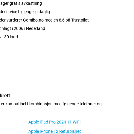
ager gratis avkastning
eservice tilgjengelig daglig
er vurderer Gomibo.no med en 8,6 på Trustpilot
nlagt i 2006 i Nederland
v i 30 land
brett
er kompatibel i kombinasjon med følgende telefoner og
Apple iPad Pro 2024 11 WiFi
Apple iPhone 12 Refurbished