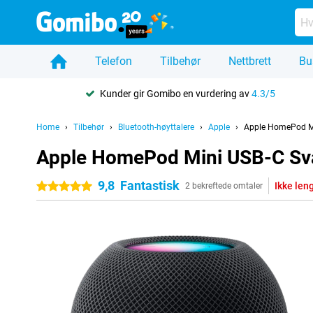
Telefon
Tilbehør
Nettbrett
Bu
Kunder gir Gomibo en vurdering av
4.3/5
Home
Tilbehør
Bluetooth-høyttalere
Apple
Apple HomePod Mi
Apple HomePod Mini USB-C Sv
9,8
Fantastisk
Ikke leng
5 stjerner
2 bekreftede omtaler