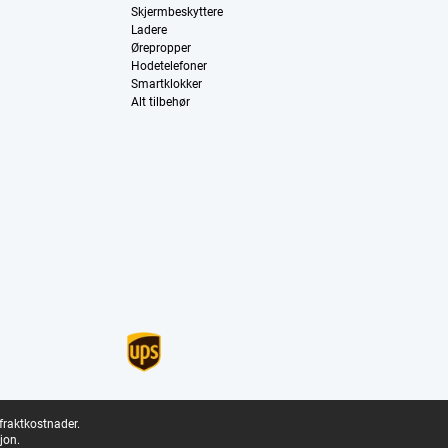
Skjermbeskyttere
Ladere
Ørepropper
Hodetelefoner
Smartklokker
Alt tilbehør
 fraktkostnader.
jon.