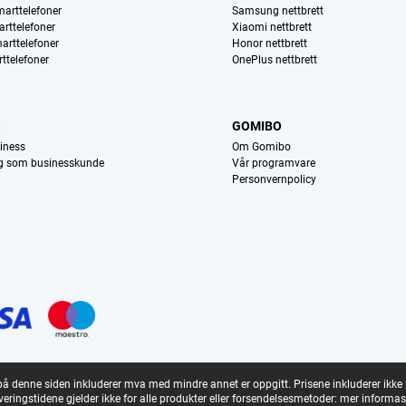
arttelefoner
Samsung nettbrett
rttelefoner
Xiaomi nettbrett
arttelefoner
Honor nettbrett
ttelefoner
OnePlus nettbrett
S
GOMIBO
iness
Om Gomibo
eg som businesskunde
Vår programvare
Personvernpolicy
på denne siden inkluderer mva med mindre annet er oppgitt.
Prisene inkluderer ikke
veringstidene gjelder ikke for alle produkter eller forsendelsesmetoder:
mer informas