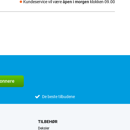
Kundeservice vil være
åpen i morgen
klokken 09.00
Sosiale medier
bonnere
De beste tilbudene
TILBEHØR
Deksler