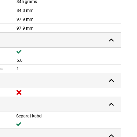
345 grams
84.3 mm
97.9 mm
97.9 mm
5.0
es
1
Separat kabel