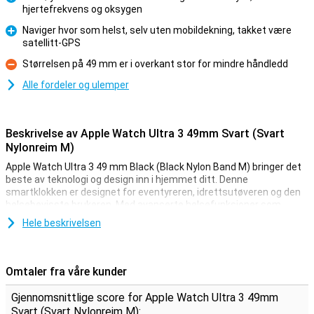
hjertefrekvens og oksygen
Fordel
Naviger hvor som helst, selv uten mobildekning, takket være
satellitt-GPS
Fordel
Størrelsen på 49 mm er i overkant stor for mindre håndledd
Ulempe
Alle fordeler og ulemper
Beskrivelse av Apple Watch Ultra 3 49mm Svart (Svart
Nylonreim M)
Apple Watch Ultra 3 49 mm Black (Black Nylon Band M) bringer det
beste av teknologi og design inn i hjemmet ditt. Denne
smartklokken er designet for eventyreren, idrettsutøveren og den
helsebevisste brukeren. Med avanserte helsefunksjoner som
blodtrykksmåling og pulsmåling har du alltid en finger på pulsen.
Hele beskrivelsen
Det nye, kraftig forbedrede batteriet varer nå enda lenger, noe som
er ideelt for lange turer eller intense treningsøkter. Ultra 3 har også
lynrask 5G-støtte, slik at du kan holde kontakten når du er på
farten. Den nye GPS-enheten med satellittforbindelse sørger for
Omtaler fra våre kunder
nøyaktig posisjonering, selv i de mest avsidesliggende områdene. I
tillegg kommer sikkerheten først med SOS-nødvarsling,
Gjennomsnittlige score for Apple Watch Ultra 3 49mm
falldeteksjon og kollisjonsdeteksjon. Kort sagt er Apple Watch Ultra
Svart (Svart Nylonreim M):