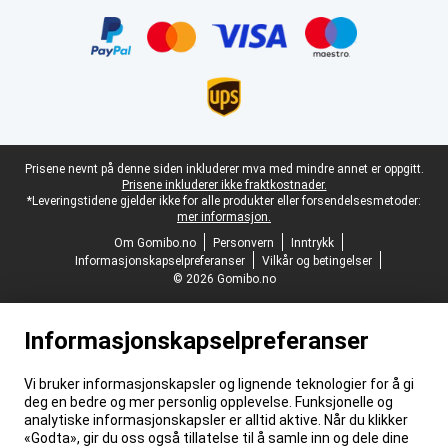
Sertifikater, betalingsmåter, leveringstjenestepartnere
Juridisk bunntekst
Prisene nevnt på denne siden inkluderer mva med mindre annet er oppgitt.
Prisene inkluderer ikke fraktkostnader.
*Leveringstidene gjelder ikke for alle produkter eller forsendelsesmetoder:
mer informasjon.
Om Gomibo.no
Personvern
Inntrykk
Informasjonskapselpreferanser
Vilkår og betingelser
© 2026 Gomibo.no
Informasjonskapselpreferanser
Vi bruker informasjonskapsler og lignende teknologier for å gi
deg en bedre og mer personlig opplevelse. Funksjonelle og
analytiske informasjonskapsler er alltid aktive. Når du klikker
«Godta», gir du oss også tillatelse til å samle inn og dele dine