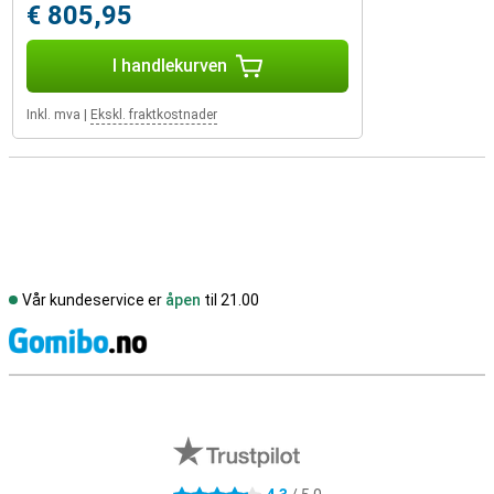
€ 805,95
I handlekurven
Inkl. mva
|
Ekskl. fraktkostnader
Vår kundeservice er
åpen
til 21.00
S
Eksterne butikkomtaler