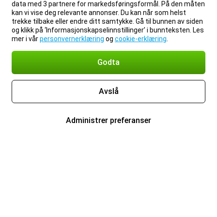
data med 3 partnere for markedsføringsformål. På den måten
kan vi vise deg relevante annonser. Du kan når som helst
trekke tilbake eller endre ditt samtykke. Gå til bunnen av siden
og klikk på ‘Informasjonskapselinnstillinger’ i bunnteksten. Les
mer i vår
personvernerklæring
og
cookie-erklæring
.
Godta
Avslå
Administrer preferanser