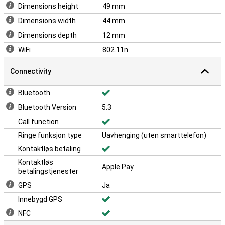
Dimensions height
49 mm
Dimensions width
44 mm
Dimensions depth
12 mm
WiFi
802.11n
Connectivity
Bluetooth
Bluetooth Version
5.3
Call function
Ringe funksjon type
Uavhenging (uten smarttelefon)
Kontaktløs betaling
Kontaktløs
Apple Pay
betalingstjenester
GPS
Ja
Innebygd GPS
NFC