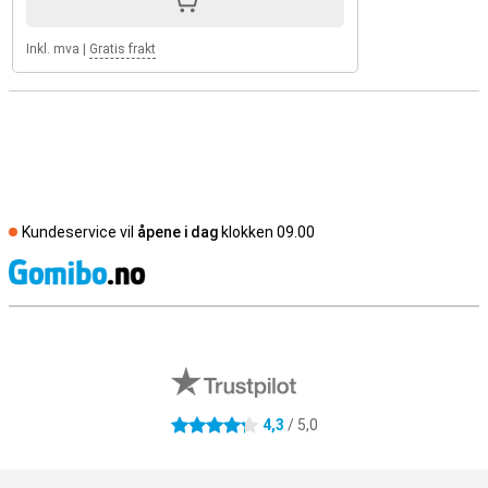
Inkl. mva
|
Gratis frakt
Kundeservice vil
åpene i dag
klokken 09.00
S
Eksterne butikkomtaler
4,3
/ 5,0
4.3 stjerner