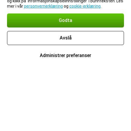
og klikk på ‘Informasjonskapselinnstillinger’ i bunnteksten. Les
mer i vår
personvernerklæring
og
cookie-erklæring
.
Godta
Avslå
Administrer preferanser