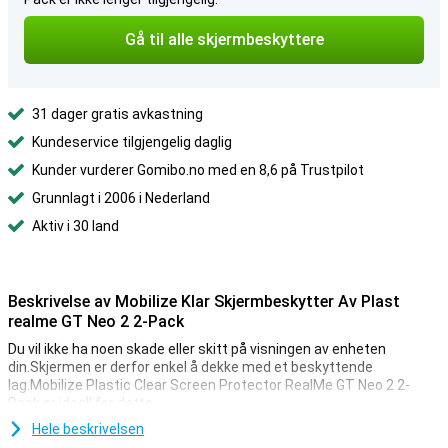
Gå til alle skjermbeskyttere
31 dager gratis avkastning
Kundeservice tilgjengelig daglig
Kunder vurderer Gomibo.no med en 8,6 på Trustpilot
Grunnlagt i 2006 i Nederland
Aktiv i 30 land
Beskrivelse av Mobilize Klar Skjermbeskytter Av Plast
realme GT Neo 2 2-Pack
Du vil ikke ha noen skade eller skitt på visningen av enheten
din.Skjermen er derfor enkel å dekke med et beskyttende
lag.Mobilize Plastic Clear Screen Protector RealMe GT Neo 2 2-
Pack er ideell for dette.
Finner du også riper på skjermen på riket ditt GT Neo 2 så
Hele beskrivelsen
irriterende?Mobiliseringsplastskjermbeskytter RealMe GT Neo 2 2-