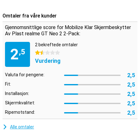
pack hjelper til med å bekjempe riper.For eksempel er visningen av
enheten din fremdeles ripefri etter noen år.
Omtaler fra våre kunder
alltid en ekstra skjermbeskytter bak seg
Gjennomsnittlige score for Mobilize Klar Skjermbeskytter
Disse skjermbeskyttere leveres per to.Så du har alltid en igjen!
Av Plast realme GT Neo 2 2-Pack:
2 bekreftede omtaler
2
,5
1.5 stjerner
Vurdering
2,5
Valuta for pengene:
2,5
Fit:
2,5
Installasjon:
2,5
Skjermkvalitet:
2,5
Ripemotstand:
Alle omtaler