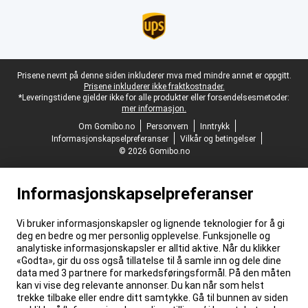
Juridisk bunntekst
Prisene nevnt på denne siden inkluderer mva med mindre annet er oppgitt.
Prisene inkluderer ikke fraktkostnader.
*Leveringstidene gjelder ikke for alle produkter eller forsendelsesmetoder:
mer informasjon.
Om Gomibo.no
Personvern
Inntrykk
Informasjonskapselpreferanser
Vilkår og betingelser
© 2026 Gomibo.no
Informasjonskapselpreferanser
Vi bruker informasjonskapsler og lignende teknologier for å gi
deg en bedre og mer personlig opplevelse. Funksjonelle og
analytiske informasjonskapsler er alltid aktive. Når du klikker
«Godta», gir du oss også tillatelse til å samle inn og dele dine
data med 3 partnere for markedsføringsformål. På den måten
kan vi vise deg relevante annonser. Du kan når som helst
trekke tilbake eller endre ditt samtykke. Gå til bunnen av siden