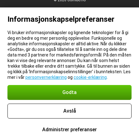
© 2026 Gomibo.no
Informasjonskapselpreferanser
Vi bruker informasjonskapsler og lignende teknologier for å gi
deg en bedre og mer personlig opplevelse. Funksjonelle og
analytiske informasjonskapsler er alltid aktive. Når du klikker
«Godta», gir du oss også tillatelse til å samle inn og dele dine
data med 3 partnere for markedsføringsformål. På den måten
kan vi vise deg relevante annonser. Du kan når som helst
trekke tilbake eller endre ditt samtykke. Gå til bunnen av siden
og klikk på ‘Informasjonskapselinnstillinger’ i bunnteksten. Les
mer i vår
personvernerklæring
og
cookie-erklæring
.
Godta
Avslå
Administrer preferanser