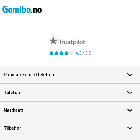
S
Eksterne butikkomtaler
4,3
/ 5,0
4.3 stjerner
Populære smarttelefoner
Telefon
Nettbrett
Tilbehør