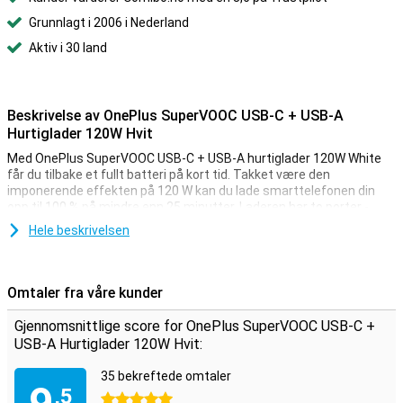
Grunnlagt i 2006 i Nederland
Aktiv i 30 land
Beskrivelse av OnePlus SuperVOOC USB-C + USB-A
Hurtiglader 120W Hvit
Med OnePlus SuperVOOC USB-C + USB-A hurtiglader 120W White
får du tilbake et fullt batteri på kort tid. Takket være den
imponerende effekten på 120 W kan du lade smarttelefonen din
opp til 100 % på mindre enn 25 minutter. Laderen har to porter -
USB-C og USB-A - slik at du kan lade to enheter samtidig.
Hele beskrivelsen
To porter
OnePlus SuperVOOC 120W-lader er utstyrt med både en USB-C- og
Omtaler fra våre kunder
en USB-A-port. Dermed kan du lade to enheter samtidig -
superpraktisk hvis du for eksempel vil lade både telefonen og
Gjennomsnittlige score for OnePlus SuperVOOC USB-C +
øreproppene dine. Den smarte strømfordelingen sørger for at
USB-A Hurtiglader 120W Hvit:
enhetene dine lades trygt og lynraskt. Enten du bruker en OnePlus-
smarttelefon eller en hvilken som helst annen USB-enhet, er disse
35 bekreftede omtaler
laderne universelt anvendelige.
,5
5 stjerner