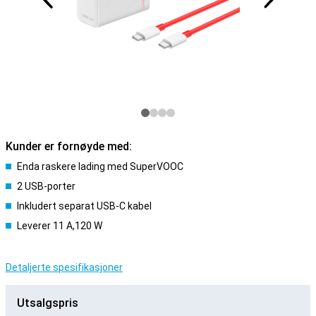
Kunder er fornøyde med:
Enda raskere lading med SuperVOOC
2 USB-porter
Inkludert separat USB-C kabel
Leverer 11 A,120 W
Detaljerte spesifikasjoner
Utsalgspris