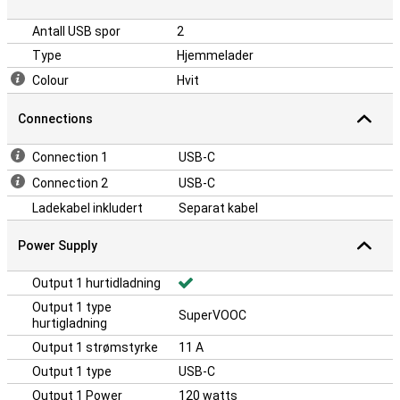
Antall USB spor
2
Type
Hjemmelader
Colour
Hvit
Connections
Connection 1
USB-C
Connection 2
USB-C
Ladekabel inkludert
Separat kabel
Power Supply
Output 1 hurtidladning
Output 1 type
SuperVOOC
hurtigladning
Output 1 strømstyrke
11 A
Output 1 type
USB-C
Output 1 Power
120 watts