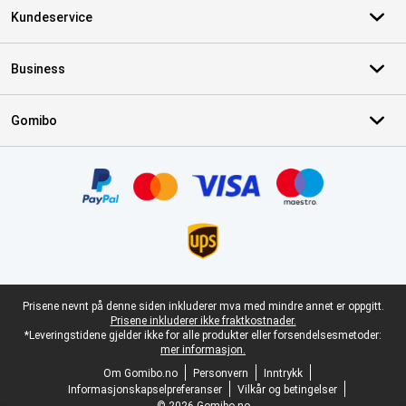
Kundeservice
Business
Gomibo
Sertifikater, betalingsmåter, leveringstjenestepartnere
Juridisk bunntekst
Prisene nevnt på denne siden inkluderer mva med mindre annet er oppgitt.
Prisene inkluderer ikke fraktkostnader.
*Leveringstidene gjelder ikke for alle produkter eller forsendelsesmetoder:
mer informasjon.
Om Gomibo.no
Personvern
Inntrykk
Informasjonskapselpreferanser
Vilkår og betingelser