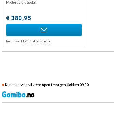
Midlertidig utsolgt
€ 380,95
Inkl. mva
|
Ekskl. fraktkostnader
Kundeservice vil være
åpen i morgen
klokken 09.00
S
Eksterne butikkomtaler