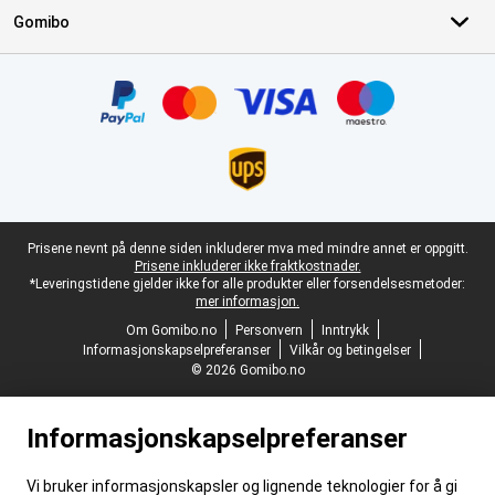
Gomibo
Sertifikater, betalingsmåter, leveringstjenestepartnere
Juridisk bunntekst
Prisene nevnt på denne siden inkluderer mva med mindre annet er oppgitt.
Prisene inkluderer ikke fraktkostnader.
*Leveringstidene gjelder ikke for alle produkter eller forsendelsesmetoder:
mer informasjon.
Om Gomibo.no
Personvern
Inntrykk
Informasjonskapselpreferanser
Vilkår og betingelser
© 2026 Gomibo.no
Informasjonskapselpreferanser
Vi bruker informasjonskapsler og lignende teknologier for å gi