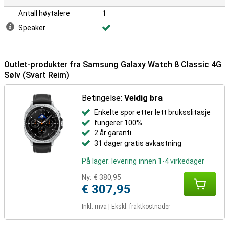
Antall høytalere
1
Speaker
Outlet-produkter fra Samsung Galaxy Watch 8 Classic 4G
Sølv (Svart Reim)
Betingelse:
Veldig bra
Enkelte spor etter lett bruksslitasje
fungerer 100%
2 år garanti
31 dager gratis avkastning
På lager: levering innen 1-4 virkedager
Ny:
€ 380,95
€ 307,95
Inkl. mva
|
Ekskl. fraktkostnader