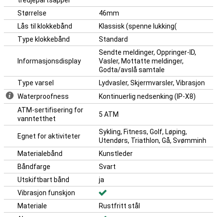
tredjepartsapper
deg som er på farten eller trener.
Størrelse
46mm
Lås til klokkebånd
Klassisk (spenne lukking(
Type klokkebånd
Standard
Sendte meldinger, Oppringer-ID,
Informasjonsdisplay
Vasler, Mottatte meldinger,
Godta/avslå samtale
Type varsel
Lydvasler, Skjermvarsler, Vibrasjon
Waterproofness
Kontinuerlig nedsenking (IP-X8)
ATM-sertifisering for
5 ATM
vanntetthet
Sykling, Fitness, Golf, Løping,
Egnet for aktiviteter
Utendørs, Triathlon, Gå, Svømminh
Materialebånd
Kunstleder
Båndfarge
Svart
Utskiftbart bånd
ja
Vibrasjon funskjon
Materiale
Rustfritt stål