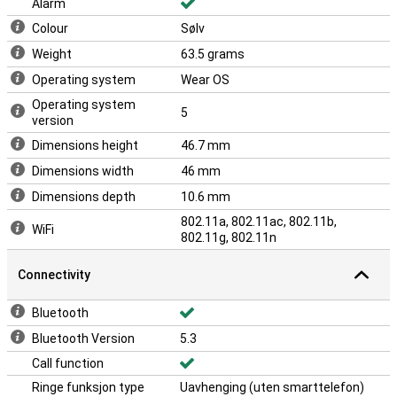
Alarm
Colour
Sølv
Weight
63.5 grams
Operating system
Wear OS
Operating system
5
version
Dimensions height
46.7 mm
Dimensions width
46 mm
Dimensions depth
10.6 mm
802.11a, 802.11ac, 802.11b,
WiFi
802.11g, 802.11n
Connectivity
Bluetooth
Bluetooth Version
5.3
Call function
Ringe funksjon type
Uavhenging (uten smarttelefon)