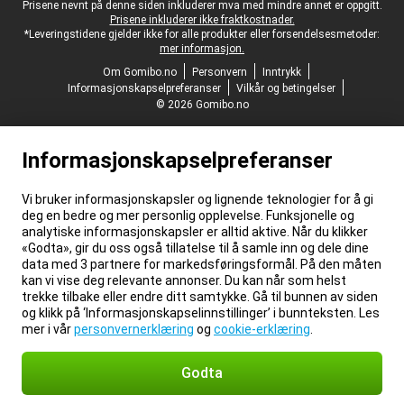
Juridisk bunntekst
Prisene nevnt på denne siden inkluderer mva med mindre annet er oppgitt.
Prisene inkluderer ikke fraktkostnader.
*Leveringstidene gjelder ikke for alle produkter eller forsendelsesmetoder:
mer informasjon.
Om Gomibo.no
Personvern
Inntrykk
Informasjonskapselpreferanser
Vilkår og betingelser
© 2026 Gomibo.no
Informasjonskapselpreferanser
Vi bruker informasjonskapsler og lignende teknologier for å gi
deg en bedre og mer personlig opplevelse. Funksjonelle og
analytiske informasjonskapsler er alltid aktive. Når du klikker
«Godta», gir du oss også tillatelse til å samle inn og dele dine
data med 3 partnere for markedsføringsformål. På den måten
kan vi vise deg relevante annonser. Du kan når som helst
trekke tilbake eller endre ditt samtykke. Gå til bunnen av siden
og klikk på ‘Informasjonskapselinnstillinger’ i bunnteksten. Les
mer i vår
personvernerklæring
og
cookie-erklæring
.
Godta