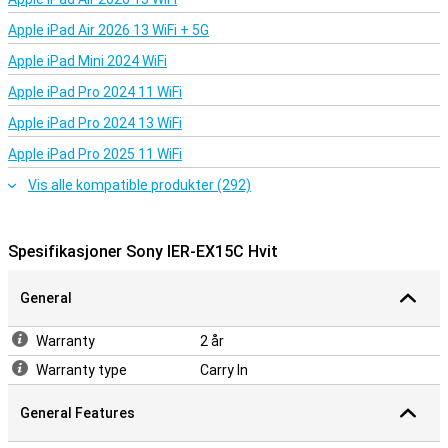
Komfort og enkel håndtering
Apple iPad Air 2026 13 WiFi + 5G
Sony IER-EX15C White er designet for en praktisk hverdag.
Øreproppene har en kompakt og avrundet form, noe som gjør dem
Apple iPad Mini 2024 WiFi
komfortable i øret. Sony leverer ørepropper i flere størrelser, slik at
Apple iPad Pro 2024 11 WiFi
du enkelt kan velge riktig passform. Ledningen har en praktisk
kontroll med volumknapper og mikrofon. Bruk den til å sette
Apple iPad Pro 2024 13 WiFi
musikken på pause, ta imot samtaler eller justere volumet. Kabelen
er også utformet slik at det er mindre sannsynlig at den vikler seg.
Apple iPad Pro 2025 11 WiFi
Vis alle kompatible produkter (292)
Spesifikasjoner Sony IER-EX15C Hvit
General
Warranty
2 år
Warranty type
Carry In
General Features