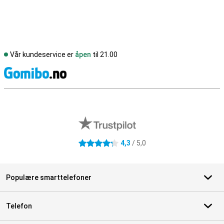
Vår kundeservice er
åpen
til 21.00
S
Eksterne butikkomtaler
4,3
/ 5,0
4.3 stjerner
Populære smarttelefoner
Telefon