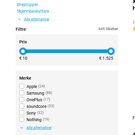
Ørepropper
Skjermbeskyttere
Alle alternativer
3
4
Filtre:
645 tilbehør
Pris
€ 10
€ 1.525
Merke
Apple
(
24
)
Samsung
(
88
)
OnePlus
(
17
)
soundcore
(
53
)
Sony
(
32
)
F
Nothing
(
19
)
Alle alternativer