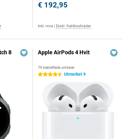
€ 192,95
r
Inkl. mva
|
Ekskl. fraktkostnader
ch 8
Apple AirPods 4 Hvit
79 bekreftede omtaler
Utmerket 9
4.5 stjerner