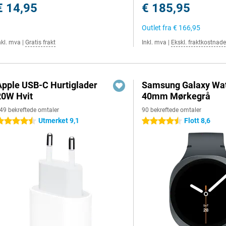
€ 14,95
€ 185,95
Outlet fra
€ 166,95
nkl. mva
|
Gratis frakt
Inkl. mva
|
Ekskl. fraktkostnade
Apple USB-C Hurtiglader
Samsung Galaxy Wat
20W Hvit
40mm Mørkegrå
49 bekreftede omtaler
90 bekreftede omtaler
Utmerket 9,1
Flott 8,6
.5 stjerner
4.5 stjerner