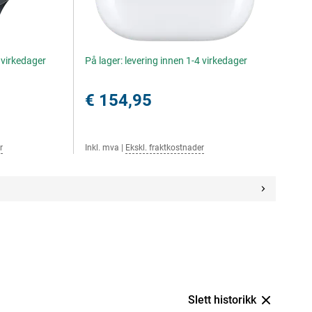
4 virkedager
På lager: levering innen 1-4 virkedager
€ 154,95
r
Inkl. mva
|
Ekskl. fraktkostnader
Slett historikk