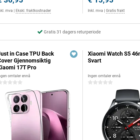
€ 36,95
€ 15,95
nkl. mva
|
Ekskl. fraktkostnader
Inkl. mva
|
Gratis frakt
Gratis 31 dagers returperiode
Just in Case TPU Back
Xiaomi Watch S5 4
Cover Gjennomsiktig
Svart
Xiaomi 17T Pro
ngen omtaler ennå
Ingen omtaler ennå
 stjerner
0 stjerner