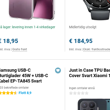
å lager: levering innen 1-4 virkedager
Midlertidig utsolgt
€ 18,95
€ 184,95
nkl. mva
|
Gratis frakt
Inkl. mva
|
Ekskl. fraktkostnade
Samsung USB-C
Just in Case TPU Ba
Hurtiglader 45W + USB-C
Cover Svart Xiaomi 
Kabel EP-TA845 Svart
03 bekreftede omtaler
Ingen omtaler ennå
Flott 8,9
.5 stjerner
0 stjerner