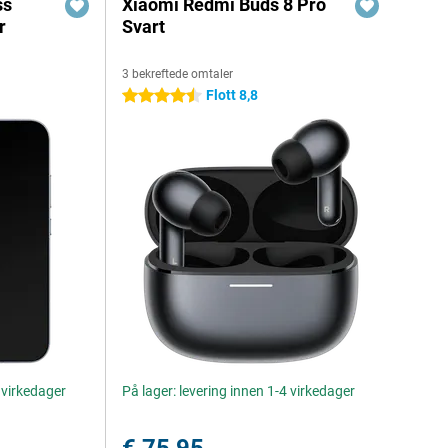
ss
Xiaomi Redmi Buds 8 Pro
r
Svart
3 bekreftede omtaler
Flott 8,8
4.5 stjerner
4 virkedager
På lager: levering innen 1-4 virkedager