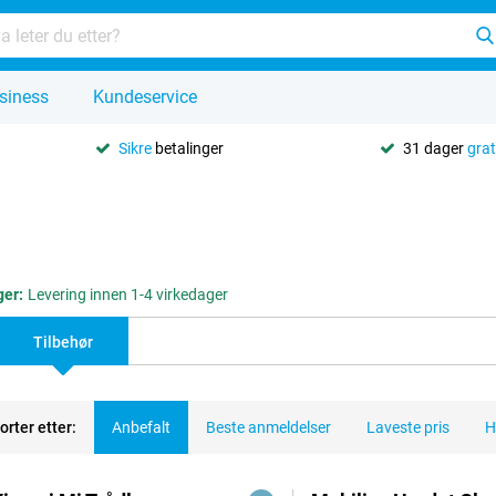
siness
Kundeservice
Sikre
betalinger
31 dager
grat
ger:
Levering innen 1-4 virkedager
Tilbehør
orter etter:
Anbefalt
Beste anmeldelser
Laveste pris
H
dukter