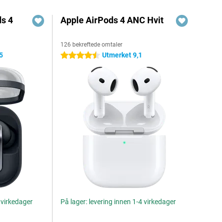
s 4
Apple AirPods 4 ANC Hvit
126 bekreftede omtaler
5
Utmerket 9,1
4.5 stjerner
4 virkedager
På lager: levering innen 1-4 virkedager