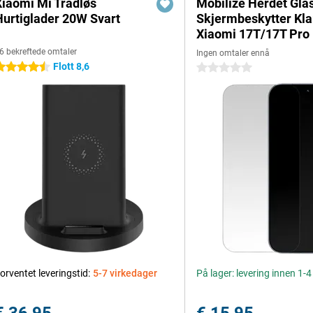
Xiaomi Mi Trådløs
Mobilize Herdet Gla
Hurtiglader 20W Svart
Skjermbeskytter Kla
Xiaomi 17T/17T Pro
6 bekreftede omtaler
Ingen omtaler ennå
Flott 8,6
.5 stjerner
0 stjerner
orventet leveringstid:
5-7 virkedager
På lager: levering innen 1-