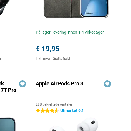
På lager: levering innen 1-4 virkedager
€ 19,95
r
Inkl. mva
|
Gratis frakt
ck
Apple AirPods Pro 3
17T Pro
288 bekreftede omtaler
Utmerket 9,1
4.5 stjerner