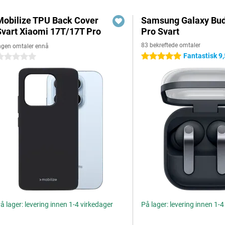
Mobilize TPU Back Cover
Samsung Galaxy Bud
Svart Xiaomi 17T/17T Pro
Pro Svart
83 bekreftede omtaler
ngen omtaler ennå
Fantastisk 9,
5 stjerner
 stjerner
å lager: levering innen 1-4 virkedager
På lager: levering innen 1-