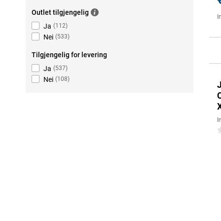
Outlet tilgjengelig
I
Ja
(
112
)
Nei
(
533
)
Tilgjengelig for levering
Ja
(
537
)
Nei
(
108
)
I
0