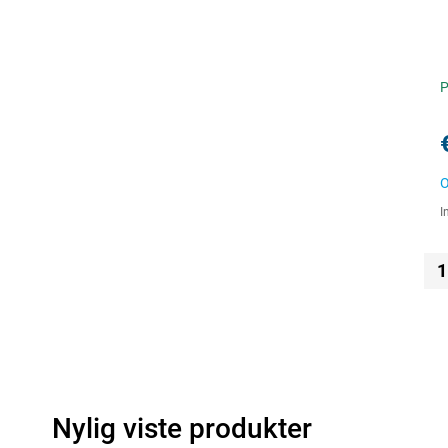
P
O
I
1
Nylig viste produkter