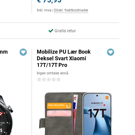
€ 75,95
Inkl. mva
|
Ekskl. fraktkostnader
Gratis retur
6mm
Mobilize PU Lær Book
Deksel Svart Xiaomi
17T/17T Pro
Ingen omtaler ennå
0 stjerner