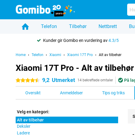
Telefon
Tilbehør
Nettbrett
Bu
Kunder gir Gomibo en vurdering av
4.3/5
Home
Telefon
Xiaomi
Xiaomi 17T Pro
Alt av tilbehør
Xiaomi 17T Pro - Alt av tilbehør
9,2
Utmerket
På la
4.5 stjerner
14 bekreftede omtaler
Oversikt
Anmeldelser
Tips og triks
Velg en kategori:
S
Alt av tilbehør
Deksler
Pro
Ladere