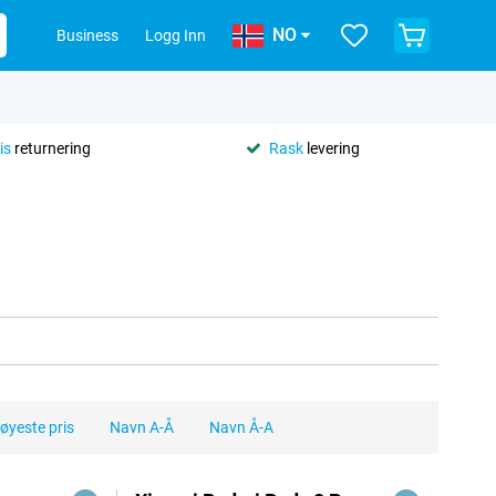
NO
Business
Logg Inn
is
returnering
Rask
levering
øyeste pris
Navn A-Å
Navn Å-A