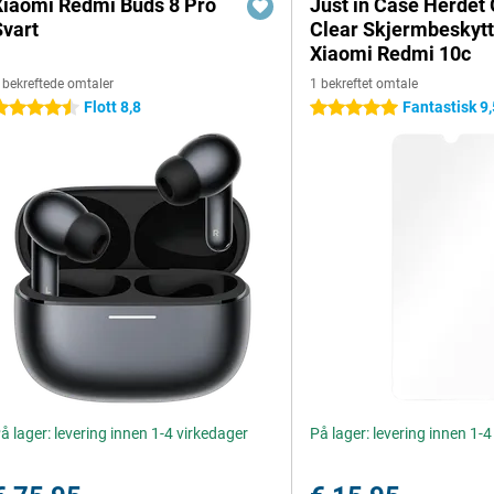
Xiaomi Redmi Buds 8 Pro
Just in Case Herdet 
Svart
Clear Skjermbeskytt
Xiaomi Redmi 10c
 bekreftede omtaler
1 bekreftet omtale
Flott 8,8
Fantastisk 9,
.5 stjerner
5 stjerner
å lager: levering innen 1-4 virkedager
På lager: levering innen 1-