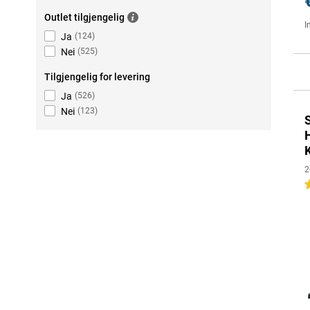
Outlet tilgjengelig
I
Ja
(
124
)
Nei
(
525
)
Tilgjengelig for levering
Ja
(
526
)
Nei
(
123
)
2
4