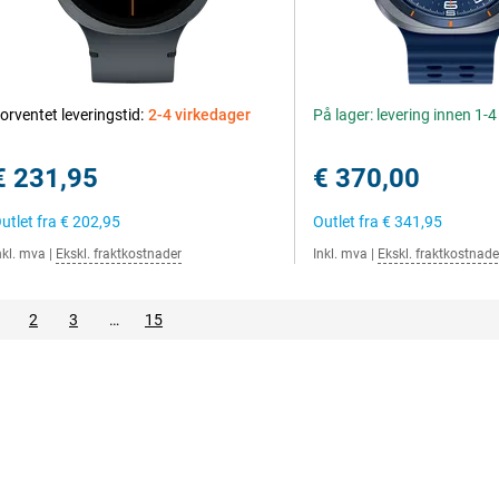
orventet leveringstid:
2-4 virkedager
På lager: levering innen 1-
€ 231,95
€ 370,00
utlet fra
€ 202,95
Outlet fra
€ 341,95
nkl. mva
|
Ekskl. fraktkostnader
Inkl. mva
|
Ekskl. fraktkostnade
2
3
…
15