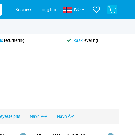
NO
Business
Logg Inn
is
returnering
Rask
levering
øyeste pris
Navn A-Å
Navn Å-A