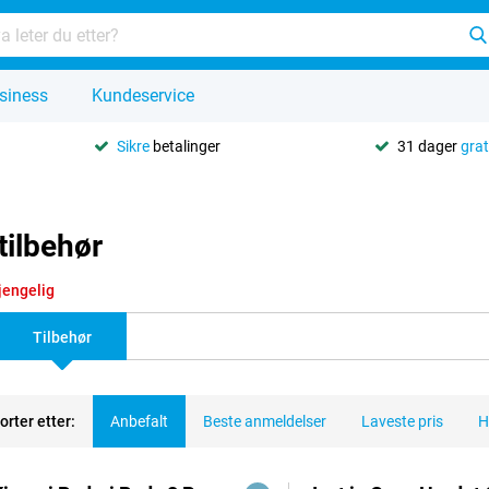
siness
Kundeservice
Sikre
betalinger
31 dager
grat
tilbehør
gjengelig
Tilbehør
orter etter:
Anbefalt
Beste anmeldelser
Laveste pris
H
dukter