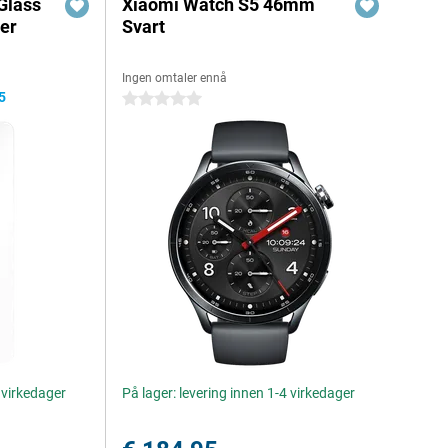
Glass
Xiaomi Watch S5 46mm
er
Svart
Ingen omtaler ennå
5
0 stjerner
4 virkedager
På lager: levering innen 1-4 virkedager