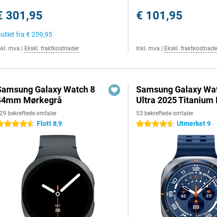
€ 301,95
€ 101,95
utlet fra
€ 259,95
nkl. mva
|
Ekskl. fraktkostnader
Inkl. mva
|
Ekskl. fraktkostnade
Samsung Galaxy Watch 8
Samsung Galaxy Wa
44mm Mørkegrå
Ultra 2025 Titanium 
29 bekreftede omtaler
53 bekreftede omtaler
Flott 8,9
Utmerket 9
.5 stjerner
4.5 stjerner