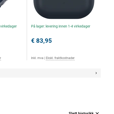
4 virkedager
På lager: levering innen 1-4 virkedager
€ 83,95
r
Inkl. mva
|
Ekskl. fraktkostnader
Slett historikk