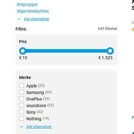
Ørepropper
Skjermbeskyttere
Alle alternativer
3
Filtre:
649 tilbehør
4
Pris
€ 10
€ 1.525
Merke
Apple
(
25
)
Samsung
(
66
)
OnePlus
(
23
)
soundcore
(
53
)
Sony
(
32
)
P
Nothing
(
19
)
Alle alternativer