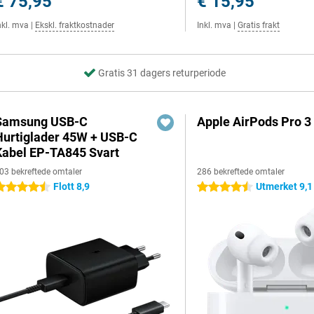
€ 75,95
€ 15,95
nkl. mva
|
Ekskl. fraktkostnader
Inkl. mva
|
Gratis frakt
Gratis 31 dagers returperiode
Samsung USB-C
Apple AirPods Pro 3
Hurtiglader 45W + USB-C
Kabel EP-TA845 Svart
03 bekreftede omtaler
286 bekreftede omtaler
Flott 8,9
Utmerket 9,1
.5 stjerner
4.5 stjerner