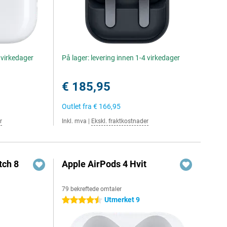
4 virkedager
På lager: levering innen 1-4 virkedager
€ 185,95
Outlet fra
€ 166,95
r
Inkl. mva
|
Ekskl. fraktkostnader
ch 8
Apple AirPods 4 Hvit
79 bekreftede omtaler
Utmerket 9
4.5 stjerner