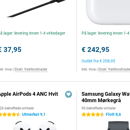
å lager: levering innen 1-4 virkedager
På lager: levering innen 1-
€ 37,95
€ 242,95
Outlet fra
€ 208,95
nkl. mva
|
Ekskl. fraktkostnader
Inkl. mva
|
Ekskl. fraktkostnade
Apple AirPods 4 ANC Hvit
Samsung Galaxy Wat
40mm Mørkegrå
26 bekreftede omtaler
90 bekreftede omtaler
Utmerket 9,1
Flott 8,6
.5 stjerner
4.5 stjerner