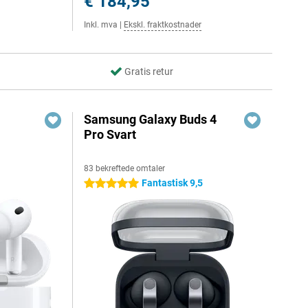
€ 184,95
Inkl. mva
|
Ekskl. fraktkostnader
Gratis retur
Samsung Galaxy Buds 4
Pro Svart
83 bekreftede omtaler
Fantastisk 9,5
5 stjerner