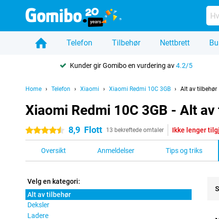
Telefon
Tilbehør
Nettbrett
Bu
Kunder gir Gomibo en vurdering av
4.2/5
Home
Telefon
Xiaomi
Xiaomi Redmi 10C 3GB
Alt av tilbehør
Xiaomi Redmi 10C 3GB - Alt av 
8,9
Flott
Ikke lenger til
4.5 stjerner
13 bekreftede omtaler
Oversikt
Anmeldelser
Tips og triks
Velg en kategori:
S
Alt av tilbehør
Deksler
Pro
Ladere