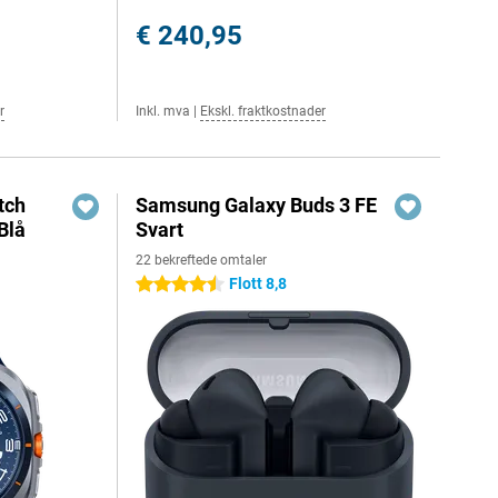
€ 240,95
r
Inkl. mva
|
Ekskl. fraktkostnader
tch
Samsung Galaxy Buds 3 FE
Blå
Svart
22 bekreftede omtaler
Flott 8,8
4.5 stjerner