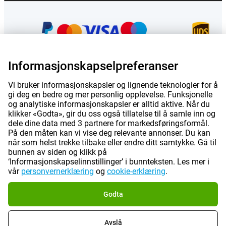
Informasjonskapselpreferanser
Prisene på denne siden er inkl. mva med mindre annet er oppgitt.
Prisene
Vi bruker informasjonskapsler og lignende teknologier for å
inkluderer ikke fraktkostnader.
gi deg en bedre og mer personlig opplevelse. Funksjonelle
*Leveringstidene gjelder ikke for alle produkter eller forsendelsesmetoder:
og analytiske informasjonskapsler er alltid aktive. Når du
mer informasjon.
klikker «Godta», gir du oss også tillatelse til å samle inn og
dele dine data med 3 partnere for markedsføringsformål.
På den måten kan vi vise deg relevante annonser. Du kan
|
|
|
|
Om Gomibo.no
Personvern
Inntrykk
Vilkår og betingelse
når som helst trekke tilbake eller endre ditt samtykke. Gå til
bunnen av siden og klikk på
‘Informasjonskapselinnstillinger’ i bunnteksten. Les mer i
|
©
2026
Gomibo.no
Informasjonskapselpreferanser
vår
personvernerklæring
og
cookie-erklæring
.
Godta
Avslå