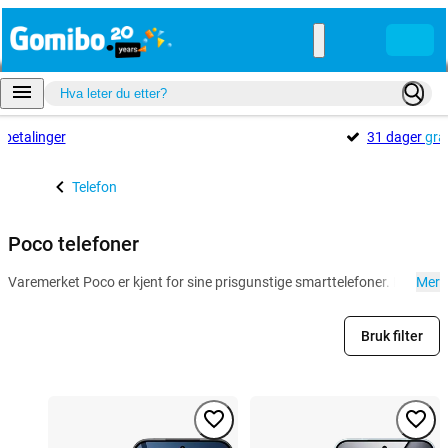
e
betalinger
31 dager
gra
Telefon
Poco telefoner
Varemerket Poco er kjent for sine prisgunstige smarttelefoner. Bestill 
Mer
Bruk filter