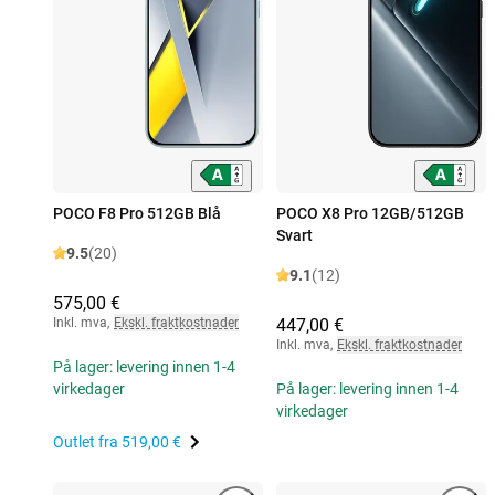
POCO F8 Pro 512GB Blå
POCO X8 Pro 12GB/512GB
Svart
9.5
(20)
9.1
(12)
575,00 €
Inkl. mva
,
Ekskl. fraktkostnader
447,00 €
Inkl. mva
,
Ekskl. fraktkostnader
På lager: levering innen 1-4
virkedager
På lager: levering innen 1-4
virkedager
Outlet fra
519,00 €