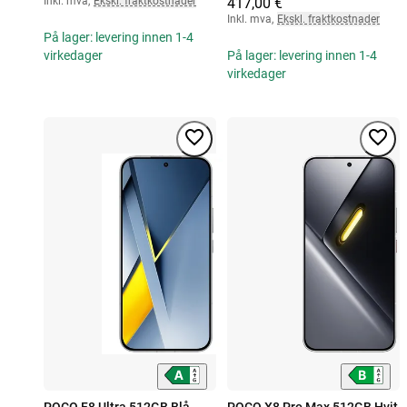
Inkl. mva
,
Ekskl. fraktkostnader
417,00 €
Inkl. mva
,
Ekskl. fraktkostnader
På lager: levering innen 1-4
virkedager
På lager: levering innen 1-4
virkedager
POCO F8 Ultra 512GB Blå
POCO X8 Pro Max 512GB Hvit