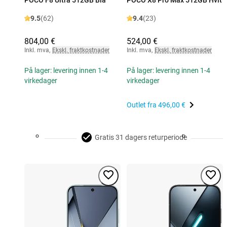
9.5
(62)
9.4
(23)
804,00 €
524,00 €
Inkl. mva
,
Ekskl. fraktkostnader
Inkl. mva
,
Ekskl. fraktkostnader
På lager: levering innen 1-4
På lager: levering innen 1-4
virkedager
virkedager
Outlet fra
496,00 €
Gratis 31 dagers returperiode