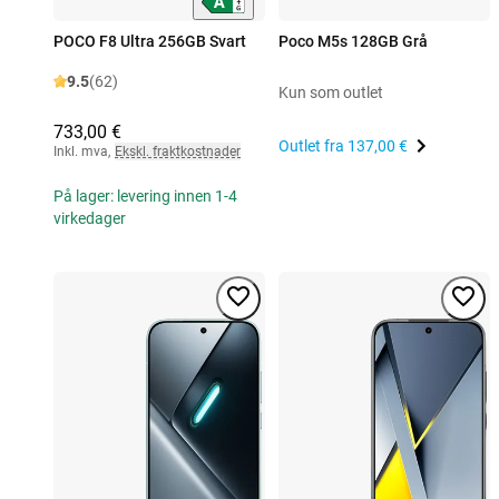
POCO F8 Ultra 256GB Svart
Poco M5s 128GB Grå
9.5
(62)
Kun som outlet
733,00 €
Outlet fra
137,00 €
Inkl. mva
,
Ekskl. fraktkostnader
På lager: levering innen 1-4
virkedager