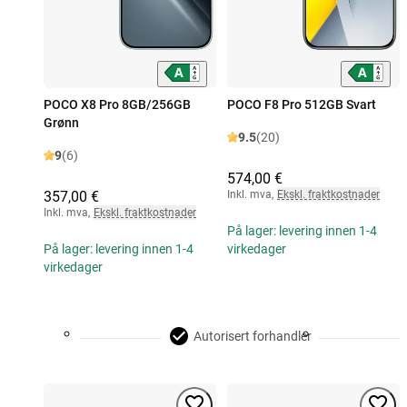
POCO X8 Pro 8GB/256GB
POCO F8 Pro 512GB Svart
Grønn
9.5
(20)
9
(6)
574,00 €
357,00 €
Inkl. mva
,
Ekskl. fraktkostnader
Inkl. mva
,
Ekskl. fraktkostnader
På lager: levering innen 1-4
På lager: levering innen 1-4
virkedager
virkedager
Autorisert forhandler