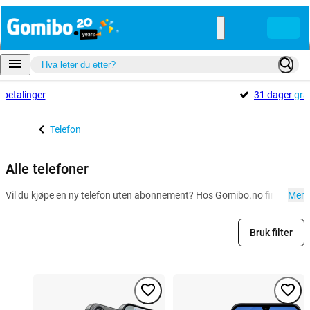
e
betalinger
31 dager
gra
Telefon
Alle telefoner
Vil du kjøpe en ny telefon uten abonnement? Hos Gomibo.no finner du et
Mer
Bruk filter