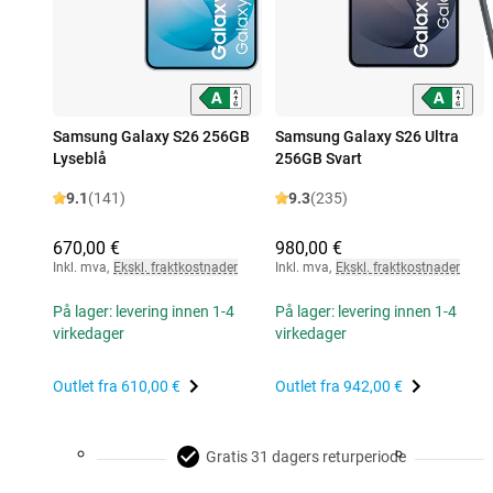
Samsung Galaxy S26 256GB
Samsung Galaxy S26 Ultra
Lyseblå
256GB Svart
9.1
(141)
9.3
(235)
670,00 €
980,00 €
Inkl. mva
,
Ekskl. fraktkostnader
Inkl. mva
,
Ekskl. fraktkostnader
På lager: levering innen 1-4
På lager: levering innen 1-4
virkedager
virkedager
Outlet fra
610,00 €
Outlet fra
942,00 €
Gratis 31 dagers returperiode