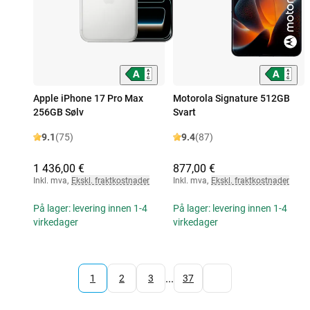
Apple iPhone 17 Pro Max
Motorola Signature 512GB
256GB Sølv
Svart
9.1
(75)
9.4
(87)
1 436,00 €
877,00 €
Inkl. mva
,
Ekskl. fraktkostnader
Inkl. mva
,
Ekskl. fraktkostnader
På lager: levering innen 1-4
På lager: levering innen 1-4
virkedager
virkedager
...
1
2
3
37