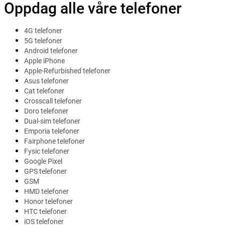
Oppdag alle våre telefoner
4G telefoner
5G telefoner
Android telefoner
Apple iPhone
Apple-Refurbished telefoner
Asus telefoner
Cat telefoner
Crosscall telefoner
Doro telefoner
Dual-sim telefoner
Emporia telefoner
Fairphone telefoner
Fysic telefoner
Google Pixel
GPS telefoner
GSM
HMD telefoner
Honor telefoner
HTC telefoner
iOS telefoner