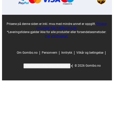
Prisene på denne siden er inkl. mva med mindre annet er oppgitt.
Prisene
inkluderer ikke fraktkostnader.
*Leveringstidene gjelder ikke for alle produkter eller forsendelsesmetoder:
mer informasjon.
|
|
|
|
Om Gomibo.no
Personvern
Inntrykk
Vilkår og betingelse
|
©
2026
Gomibo.no
Informasjonskapselpreferanser